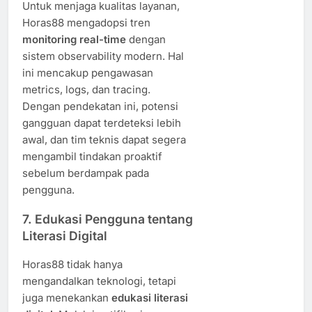
Untuk menjaga kualitas layanan,
Horas88 mengadopsi tren
monitoring real-time
dengan
sistem observability modern. Hal
ini mencakup pengawasan
metrics, logs, dan tracing.
Dengan pendekatan ini, potensi
gangguan dapat terdeteksi lebih
awal, dan tim teknis dapat segera
mengambil tindakan proaktif
sebelum berdampak pada
pengguna.
7. Edukasi Pengguna tentang
Literasi Digital
Horas88 tidak hanya
mengandalkan teknologi, tetapi
juga menekankan
edukasi literasi