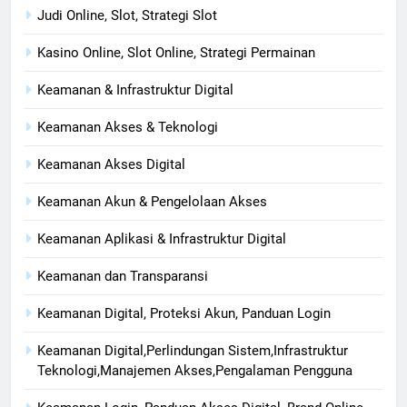
Judi Online, Slot, Strategi Slot
Kasino Online, Slot Online, Strategi Permainan
Keamanan & Infrastruktur Digital
Keamanan Akses & Teknologi
Keamanan Akses Digital
Keamanan Akun & Pengelolaan Akses
Keamanan Aplikasi & Infrastruktur Digital
Keamanan dan Transparansi
Keamanan Digital, Proteksi Akun, Panduan Login
Keamanan Digital,Perlindungan Sistem,Infrastruktur
Teknologi,Manajemen Akses,Pengalaman Pengguna