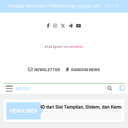
Skip
EDWINSLOT Link Alternatif Resmi untuk Akses
to
Lebih Lancar
content
Cara EDWINSLOT Login dengan Lancar melalui
Mobile dan Desktop
Mengenal LEBAH4D dari Sisi Tampilan, Sistem,
dan Kemudahan Akses
Panduan Memahami TIARA4D Login dengan Lebih
Aman
EDWINSLOT Link Alternatif Resmi untuk Akses
Lebih Lancar
Elazig Satranç
Belajar Catur Di Elazig Satranç Akademi,
Cara EDWINSLOT Login dengan Lancar melalui
NEWSLETTER
RANDOM NEWS
Akademi
Mobile dan Desktop
Pusat Pelatihan Untuk Pemain Catur Semua
Level.
MENU
ngenal LEBAH4D dari Sisi Tampilan, Sistem, dan Kemudahan
HEADLINES
Weeks Ago