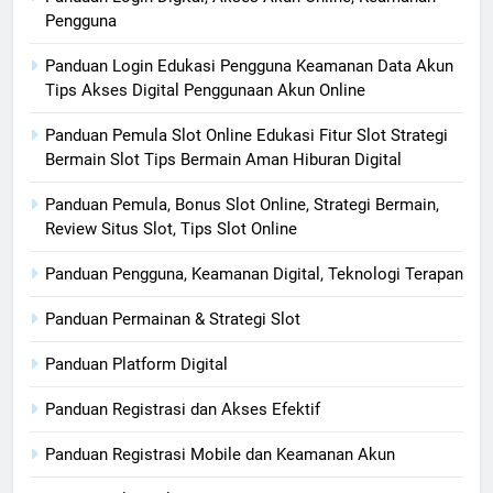
Pengguna
Panduan Login Edukasi Pengguna Keamanan Data Akun
Tips Akses Digital Penggunaan Akun Online
Panduan Pemula Slot Online Edukasi Fitur Slot Strategi
Bermain Slot Tips Bermain Aman Hiburan Digital
Panduan Pemula, Bonus Slot Online, Strategi Bermain,
Review Situs Slot, Tips Slot Online
Panduan Pengguna, Keamanan Digital, Teknologi Terapan
Panduan Permainan & Strategi Slot
Panduan Platform Digital
Panduan Registrasi dan Akses Efektif
Panduan Registrasi Mobile dan Keamanan Akun