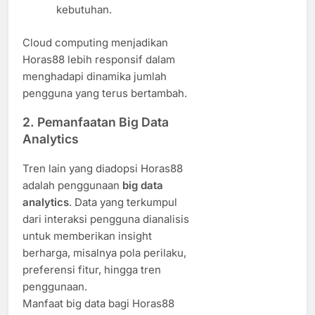
kebutuhan.
Cloud computing menjadikan
Horas88 lebih responsif dalam
menghadapi dinamika jumlah
pengguna yang terus bertambah.
2. Pemanfaatan Big Data
Analytics
Tren lain yang diadopsi Horas88
adalah penggunaan
big data
analytics
. Data yang terkumpul
dari interaksi pengguna dianalisis
untuk memberikan insight
berharga, misalnya pola perilaku,
preferensi fitur, hingga tren
penggunaan.
Manfaat big data bagi Horas88