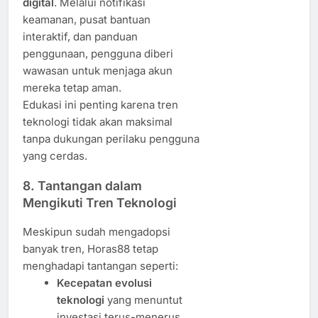
digital
. Melalui notifikasi
keamanan, pusat bantuan
interaktif, dan panduan
penggunaan, pengguna diberi
wawasan untuk menjaga akun
mereka tetap aman.
Edukasi ini penting karena tren
teknologi tidak akan maksimal
tanpa dukungan perilaku pengguna
yang cerdas.
8. Tantangan dalam
Mengikuti Tren Teknologi
Meskipun sudah mengadopsi
banyak tren, Horas88 tetap
menghadapi tantangan seperti:
Kecepatan evolusi
teknologi
yang menuntut
investasi terus-menerus.