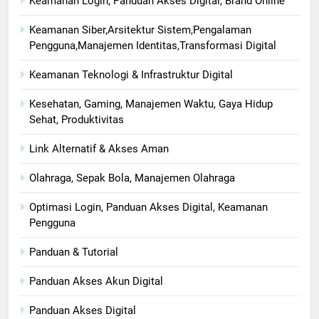
Keamanan Login, Panduan Akses Digital, Brand Online
Keamanan Siber,Arsitektur Sistem,Pengalaman
Pengguna,Manajemen Identitas,Transformasi Digital
Keamanan Teknologi & Infrastruktur Digital
Kesehatan, Gaming, Manajemen Waktu, Gaya Hidup
Sehat, Produktivitas
Link Alternatif & Akses Aman
Olahraga, Sepak Bola, Manajemen Olahraga
Optimasi Login, Panduan Akses Digital, Keamanan
Pengguna
Panduan & Tutorial
Panduan Akses Akun Digital
Panduan Akses Digital