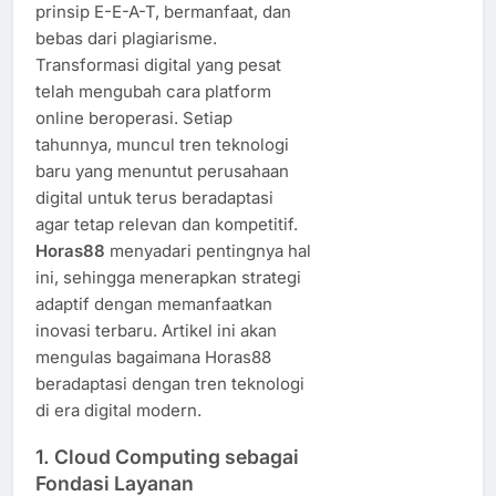
prinsip E-E-A-T, bermanfaat, dan
bebas dari plagiarisme.
Transformasi digital yang pesat
telah mengubah cara platform
online beroperasi. Setiap
tahunnya, muncul tren teknologi
baru yang menuntut perusahaan
digital untuk terus beradaptasi
agar tetap relevan dan kompetitif.
Horas88
menyadari pentingnya hal
ini, sehingga menerapkan strategi
adaptif dengan memanfaatkan
inovasi terbaru. Artikel ini akan
mengulas bagaimana Horas88
beradaptasi dengan tren teknologi
di era digital modern.
1. Cloud Computing sebagai
Fondasi Layanan