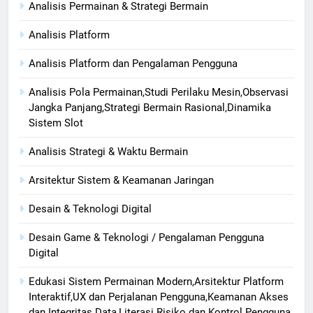
Analisis Permainan & Strategi Bermain
Analisis Platform
Analisis Platform dan Pengalaman Pengguna
Analisis Pola Permainan,Studi Perilaku Mesin,Observasi
Jangka Panjang,Strategi Bermain Rasional,Dinamika
Sistem Slot
Analisis Strategi & Waktu Bermain
Arsitektur Sistem & Keamanan Jaringan
Desain & Teknologi Digital
Desain Game & Teknologi / Pengalaman Pengguna
Digital
Edukasi Sistem Permainan Modern,Arsitektur Platform
Interaktif,UX dan Perjalanan Pengguna,Keamanan Akses
dan Integritas Data,Literasi Risiko dan Kontrol Pengguna