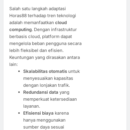
Salah satu langkah adaptasi
Horas88 terhadap tren teknologi
adalah memanfaatkan
cloud
computing
. Dengan infrastruktur
berbasis cloud, platform dapat
mengelola beban pengguna secara
lebih fleksibel dan efisien.
Keuntungan yang dirasakan antara
lain:
Skalabilitas otomatis
untuk
menyesuaikan kapasitas
dengan lonjakan trafik.
Redundansi data
yang
memperkuat ketersediaan
layanan.
Efisiensi biaya
karena
hanya menggunakan
sumber daya sesuai