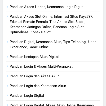
Panduan Akses Harian, Keamanan Login Digital
Panduan Akses Slot Online, Informasi Situs Kaya787,
Edukasi Pemain Pemula, Tips Akses Slot Stabil,
Keamanan Jaringan Online, Panduan Login Slot,
Optimalisasi Koneksi Slot
Panduan Digital, Keamanan Akun, Tips Teknologi, User
Experience, Game Online
Panduan Kesiapan Akun Digital
Panduan Login & Akses Multi-Perangkat
Panduan Login dan Akses Akun
Panduan Login dan Keamanan Akun
Panduan Login Digital
Panduan Login Digital, Akses Akun Online, Keamanan