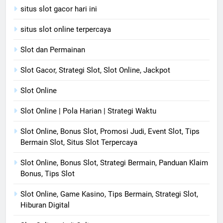
situs slot gacor hari ini
situs slot online terpercaya
Slot dan Permainan
Slot Gacor, Strategi Slot, Slot Online, Jackpot
Slot Online
Slot Online | Pola Harian | Strategi Waktu
Slot Online, Bonus Slot, Promosi Judi, Event Slot, Tips
Bermain Slot, Situs Slot Terpercaya
Slot Online, Bonus Slot, Strategi Bermain, Panduan Klaim
Bonus, Tips Slot
Slot Online, Game Kasino, Tips Bermain, Strategi Slot,
Hiburan Digital