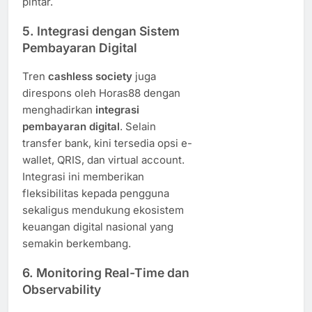
pintar.
5. Integrasi dengan Sistem
Pembayaran Digital
Tren
cashless society
juga
direspons oleh Horas88 dengan
menghadirkan
integrasi
pembayaran digital
. Selain
transfer bank, kini tersedia opsi e-
wallet, QRIS, dan virtual account.
Integrasi ini memberikan
fleksibilitas kepada pengguna
sekaligus mendukung ekosistem
keuangan digital nasional yang
semakin berkembang.
6. Monitoring Real-Time dan
Observability