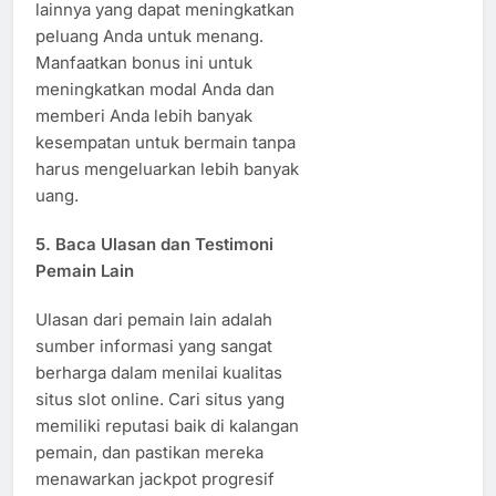
lainnya yang dapat meningkatkan
peluang Anda untuk menang.
Manfaatkan bonus ini untuk
meningkatkan modal Anda dan
memberi Anda lebih banyak
kesempatan untuk bermain tanpa
harus mengeluarkan lebih banyak
uang.
5.
Baca Ulasan dan Testimoni
Pemain Lain
Ulasan dari pemain lain adalah
sumber informasi yang sangat
berharga dalam menilai kualitas
situs slot online. Cari situs yang
memiliki reputasi baik di kalangan
pemain, dan pastikan mereka
menawarkan jackpot progresif