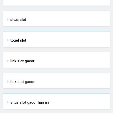
situs slot
togel slot
link slot gacor
link slot gacor
situs slot gacor hari ini