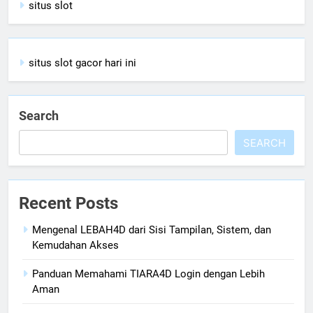
situs slot
situs slot gacor hari ini
Search
SEARCH
Recent Posts
Mengenal LEBAH4D dari Sisi Tampilan, Sistem, dan
Kemudahan Akses
Panduan Memahami TIARA4D Login dengan Lebih
Aman