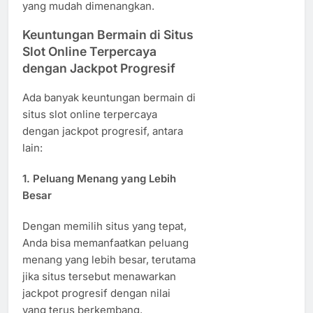
yang mudah dimenangkan.
Keuntungan Bermain di Situs
Slot Online Terpercaya
dengan Jackpot Progresif
Ada banyak keuntungan bermain di
situs slot online terpercaya
dengan jackpot progresif, antara
lain:
1.
Peluang Menang yang Lebih
Besar
Dengan memilih situs yang tepat,
Anda bisa memanfaatkan peluang
menang yang lebih besar, terutama
jika situs tersebut menawarkan
jackpot progresif dengan nilai
yang terus berkembang.