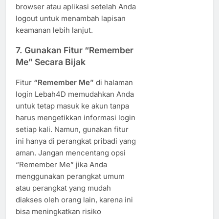
browser atau aplikasi setelah Anda
logout untuk menambah lapisan
keamanan lebih lanjut.
7.
Gunakan Fitur “Remember
Me” Secara Bijak
Fitur
“Remember Me”
di halaman
login Lebah4D memudahkan Anda
untuk tetap masuk ke akun tanpa
harus mengetikkan informasi login
setiap kali. Namun, gunakan fitur
ini hanya di perangkat pribadi yang
aman. Jangan mencentang opsi
“Remember Me” jika Anda
menggunakan perangkat umum
atau perangkat yang mudah
diakses oleh orang lain, karena ini
bisa meningkatkan risiko