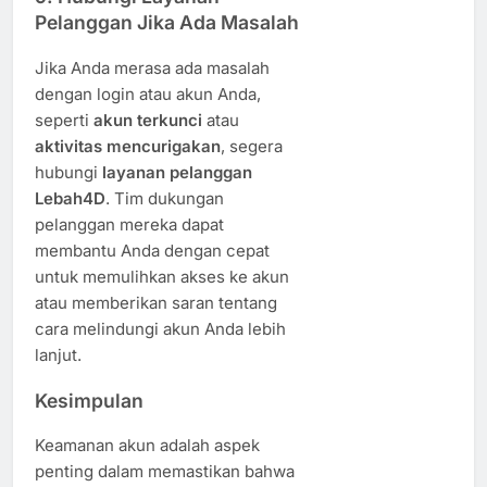
Pelanggan Jika Ada Masalah
Jika Anda merasa ada masalah
dengan login atau akun Anda,
seperti
akun terkunci
atau
aktivitas mencurigakan
, segera
hubungi
layanan pelanggan
Lebah4D
. Tim dukungan
pelanggan mereka dapat
membantu Anda dengan cepat
untuk memulihkan akses ke akun
atau memberikan saran tentang
cara melindungi akun Anda lebih
lanjut.
Kesimpulan
Keamanan akun adalah aspek
penting dalam memastikan bahwa