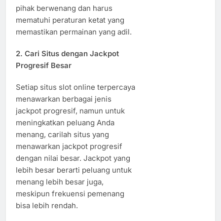
pihak berwenang dan harus
mematuhi peraturan ketat yang
memastikan permainan yang adil.
2.
Cari Situs dengan Jackpot
Progresif Besar
Setiap situs slot online terpercaya
menawarkan berbagai jenis
jackpot progresif, namun untuk
meningkatkan peluang Anda
menang, carilah situs yang
menawarkan jackpot progresif
dengan nilai besar. Jackpot yang
lebih besar berarti peluang untuk
menang lebih besar juga,
meskipun frekuensi pemenang
bisa lebih rendah.