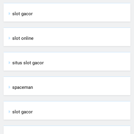
slot gacor
slot online
situs slot gacor
spaceman
slot gacor