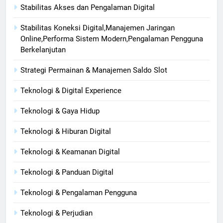
Stabilitas Akses dan Pengalaman Digital
Stabilitas Koneksi Digital,Manajemen Jaringan
Online,Performa Sistem Modern,Pengalaman Pengguna
Berkelanjutan
Strategi Permainan & Manajemen Saldo Slot
Teknologi & Digital Experience
Teknologi & Gaya Hidup
Teknologi & Hiburan Digital
Teknologi & Keamanan Digital
Teknologi & Panduan Digital
Teknologi & Pengalaman Pengguna
Teknologi & Perjudian