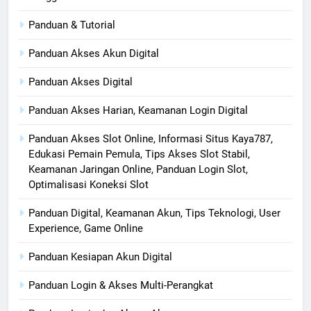
Panduan & Tutorial
Panduan Akses Akun Digital
Panduan Akses Digital
Panduan Akses Harian, Keamanan Login Digital
Panduan Akses Slot Online, Informasi Situs Kaya787,
Edukasi Pemain Pemula, Tips Akses Slot Stabil,
Keamanan Jaringan Online, Panduan Login Slot,
Optimalisasi Koneksi Slot
Panduan Digital, Keamanan Akun, Tips Teknologi, User
Experience, Game Online
Panduan Kesiapan Akun Digital
Panduan Login & Akses Multi-Perangkat