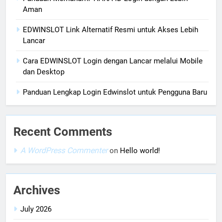
Aman
EDWINSLOT Link Alternatif Resmi untuk Akses Lebih
Lancar
Cara EDWINSLOT Login dengan Lancar melalui Mobile
dan Desktop
Panduan Lengkap Login Edwinslot untuk Pengguna Baru
Recent Comments
A WordPress Commenter
on
Hello world!
Archives
July 2026