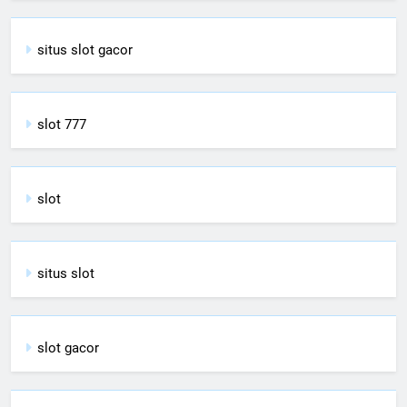
situs slot gacor
slot 777
slot
situs slot
slot gacor