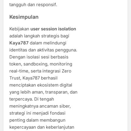
tangguh dan responsif.
Kesimpulan
Kebijakan
user session isolation
adalah langkah strategis bagi
Kaya787
dalam melindungi
identitas dan aktivitas pengguna.
Dengan isolasi sesi berbasis
token, sandboxing, monitoring
real-time, serta integrasi Zero
Trust, Kaya787 berhasil
menciptakan ekosistem digital
yang lebih aman, transparan, dan
terpercaya. Di tengah
meningkatnya ancaman siber,
strategi ini menjadi fondasi
penting dalam membangun
kepercayaan dan keberlanjutan