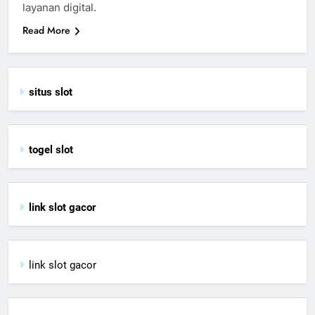
layanan digital.
Read More
situs slot
togel slot
link slot gacor
link slot gacor