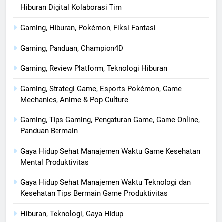
Hiburan Digital Kolaborasi Tim
Gaming, Hiburan, Pokémon, Fiksi Fantasi
Gaming, Panduan, Champion4D
Gaming, Review Platform, Teknologi Hiburan
Gaming, Strategi Game, Esports Pokémon, Game
Mechanics, Anime & Pop Culture
Gaming, Tips Gaming, Pengaturan Game, Game Online,
Panduan Bermain
Gaya Hidup Sehat Manajemen Waktu Game Kesehatan
Mental Produktivitas
Gaya Hidup Sehat Manajemen Waktu Teknologi dan
Kesehatan Tips Bermain Game Produktivitas
Hiburan, Teknologi, Gaya Hidup