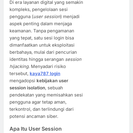
Di era layanan digital yang semakin
kompleks, pengelolaan sesi
pengguna (
user session
) menjadi
aspek penting dalam menjaga
keamanan. Tanpa pengamanan
yang tepat, satu sesi login bisa
dimanfaatkan untuk eksploitasi
berbahaya, mulai dari pencurian
identitas hingga serangan
session
hijacking
. Menyadari risiko
tersebut,
kaya787 login
mengadopsi
kebijakan user
session isolation
, sebuah
pendekatan yang memisahkan sesi
pengguna agar tetap aman,
terkontrol, dan terlindungi dari
potensi ancaman siber.
Apa Itu User Session