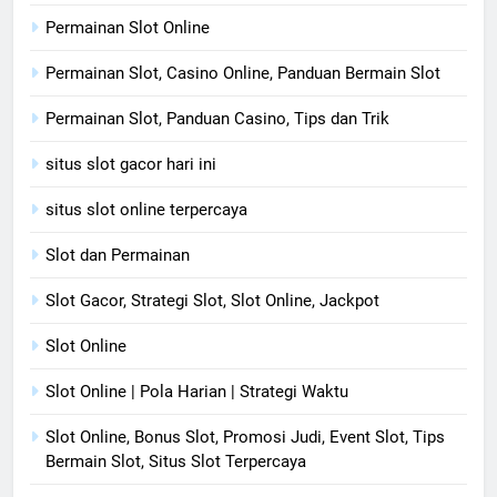
Permainan Slot Online
Permainan Slot, Casino Online, Panduan Bermain Slot
Permainan Slot, Panduan Casino, Tips dan Trik
situs slot gacor hari ini
situs slot online terpercaya
Slot dan Permainan
Slot Gacor, Strategi Slot, Slot Online, Jackpot
Slot Online
Slot Online | Pola Harian | Strategi Waktu
Slot Online, Bonus Slot, Promosi Judi, Event Slot, Tips
Bermain Slot, Situs Slot Terpercaya