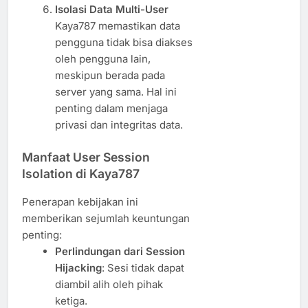
Isolasi Data Multi-User
Kaya787 memastikan data
pengguna tidak bisa diakses
oleh pengguna lain,
meskipun berada pada
server yang sama. Hal ini
penting dalam menjaga
privasi dan integritas data.
Manfaat User Session
Isolation di Kaya787
Penerapan kebijakan ini
memberikan sejumlah keuntungan
penting:
Perlindungan dari Session
Hijacking
: Sesi tidak dapat
diambil alih oleh pihak
ketiga.