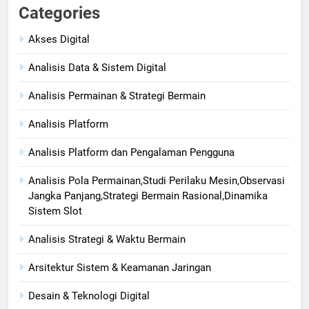
Categories
Akses Digital
Analisis Data & Sistem Digital
Analisis Permainan & Strategi Bermain
Analisis Platform
Analisis Platform dan Pengalaman Pengguna
Analisis Pola Permainan,Studi Perilaku Mesin,Observasi
Jangka Panjang,Strategi Bermain Rasional,Dinamika
Sistem Slot
Analisis Strategi & Waktu Bermain
Arsitektur Sistem & Keamanan Jaringan
Desain & Teknologi Digital