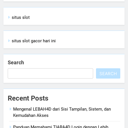
situs slot
situs slot gacor hari ini
Search
SEARCH
Recent Posts
Mengenal LEBAH4D dari Sisi Tampilan, Sistem, dan
Kemudahan Akses
Panduan Memahami TIARA4D Login dengan Lebih