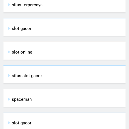
situs terpercaya
slot gacor
slot online
situs slot gacor
spaceman
slot gacor