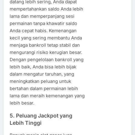
datang lebih sering, Anda dapat
mempertahankan saldo Anda lebih
lama dan memperpanjang sesi
permainan tanpa khawatir saldo
Anda cepat habis. Kemenangan
kecil yang sering membantu Anda
menjaga bankroll tetap stabil dan
mengurangi risiko kerugian besar.
Dengan pengelolaan bankroll yang
lebih baik, Anda bisa lebih bijak
dalam mengatur taruhan, yang
meningkatkan peluang untuk
bertahan dalam permainan lebih
lama dan meraih kemenangan yang
lebih besar.
5.
Peluang Jackpot yang
Lebih Tinggi