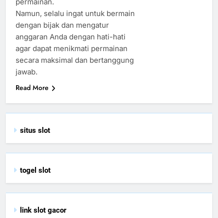
permainan.
Namun, selalu ingat untuk bermain
dengan bijak dan mengatur
anggaran Anda dengan hati-hati
agar dapat menikmati permainan
secara maksimal dan bertanggung
jawab.
Read More
situs slot
togel slot
link slot gacor