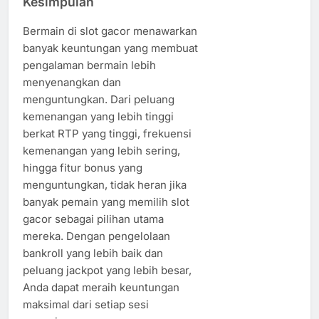
Kesimpulan
Bermain di slot gacor menawarkan
banyak keuntungan yang membuat
pengalaman bermain lebih
menyenangkan dan
menguntungkan. Dari peluang
kemenangan yang lebih tinggi
berkat RTP yang tinggi, frekuensi
kemenangan yang lebih sering,
hingga fitur bonus yang
menguntungkan, tidak heran jika
banyak pemain yang memilih slot
gacor sebagai pilihan utama
mereka. Dengan pengelolaan
bankroll yang lebih baik dan
peluang jackpot yang lebih besar,
Anda dapat meraih keuntungan
maksimal dari setiap sesi