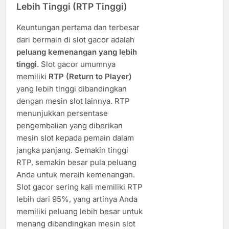
Lebih Tinggi (RTP Tinggi)
Keuntungan pertama dan terbesar
dari bermain di slot gacor adalah
peluang kemenangan yang lebih
tinggi
. Slot gacor umumnya
memiliki
RTP (Return to Player)
yang lebih tinggi dibandingkan
dengan mesin slot lainnya. RTP
menunjukkan persentase
pengembalian yang diberikan
mesin slot kepada pemain dalam
jangka panjang. Semakin tinggi
RTP, semakin besar pula peluang
Anda untuk meraih kemenangan.
Slot gacor sering kali memiliki RTP
lebih dari 95%, yang artinya Anda
memiliki peluang lebih besar untuk
menang dibandingkan mesin slot