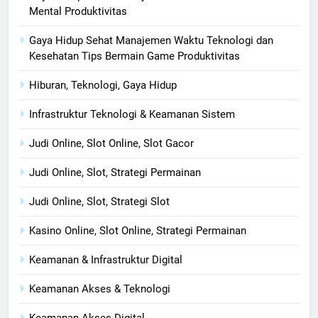
Mental Produktivitas
Gaya Hidup Sehat Manajemen Waktu Teknologi dan
Kesehatan Tips Bermain Game Produktivitas
Hiburan, Teknologi, Gaya Hidup
Infrastruktur Teknologi & Keamanan Sistem
Judi Online, Slot Online, Slot Gacor
Judi Online, Slot, Strategi Permainan
Judi Online, Slot, Strategi Slot
Kasino Online, Slot Online, Strategi Permainan
Keamanan & Infrastruktur Digital
Keamanan Akses & Teknologi