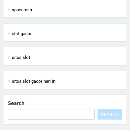
spaceman
slot gacor
situs slot
situs slot gacor hari ini
Search
SEARCH