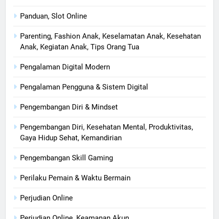
Panduan, Slot Online
Parenting, Fashion Anak, Keselamatan Anak, Kesehatan
Anak, Kegiatan Anak, Tips Orang Tua
Pengalaman Digital Modern
Pengalaman Pengguna & Sistem Digital
Pengembangan Diri & Mindset
Pengembangan Diri, Kesehatan Mental, Produktivitas,
Gaya Hidup Sehat, Kemandirian
Pengembangan Skill Gaming
Perilaku Pemain & Waktu Bermain
Perjudian Online
Perjudian Online, Keamanan Akun