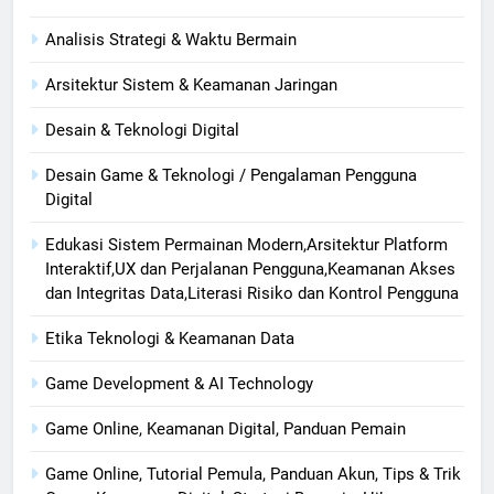
Analisis Strategi & Waktu Bermain
Arsitektur Sistem & Keamanan Jaringan
Desain & Teknologi Digital
Desain Game & Teknologi / Pengalaman Pengguna
Digital
Edukasi Sistem Permainan Modern,Arsitektur Platform
Interaktif,UX dan Perjalanan Pengguna,Keamanan Akses
dan Integritas Data,Literasi Risiko dan Kontrol Pengguna
Etika Teknologi & Keamanan Data
Game Development & AI Technology
Game Online, Keamanan Digital, Panduan Pemain
Game Online, Tutorial Pemula, Panduan Akun, Tips & Trik