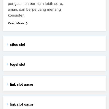
pengalaman bermain lebih seru,
aman, dan berpeluang menang
konsisten.
Read More
situs slot
togel slot
link slot gacor
link slot gacor