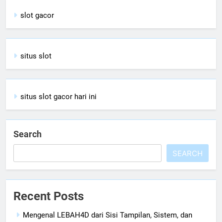
slot gacor
situs slot
situs slot gacor hari ini
Search
SEARCH
Recent Posts
Mengenal LEBAH4D dari Sisi Tampilan, Sistem, dan