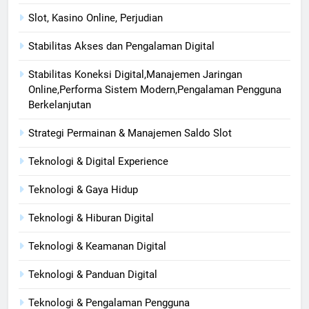
Slot, Kasino Online, Perjudian
Stabilitas Akses dan Pengalaman Digital
Stabilitas Koneksi Digital,Manajemen Jaringan
Online,Performa Sistem Modern,Pengalaman Pengguna
Berkelanjutan
Strategi Permainan & Manajemen Saldo Slot
Teknologi & Digital Experience
Teknologi & Gaya Hidup
Teknologi & Hiburan Digital
Teknologi & Keamanan Digital
Teknologi & Panduan Digital
Teknologi & Pengalaman Pengguna