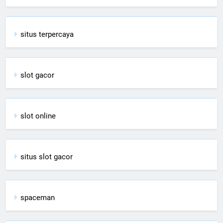
situs terpercaya
slot gacor
slot online
situs slot gacor
spaceman