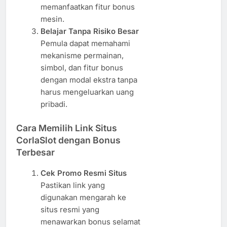
memanfaatkan fitur bonus
mesin.
Belajar Tanpa Risiko Besar
Pemula dapat memahami
mekanisme permainan,
simbol, dan fitur bonus
dengan modal ekstra tanpa
harus mengeluarkan uang
pribadi.
Cara Memilih Link Situs
CorlaSlot dengan Bonus
Terbesar
Cek Promo Resmi Situs
Pastikan link yang
digunakan mengarah ke
situs resmi yang
menawarkan bonus selamat