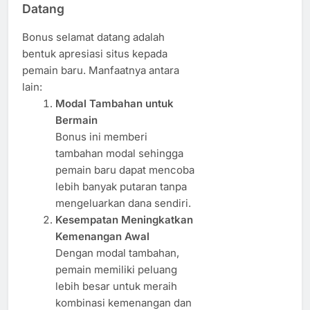
Datang
Bonus selamat datang adalah
bentuk apresiasi situs kepada
pemain baru. Manfaatnya antara
lain:
Modal Tambahan untuk
Bermain
Bonus ini memberi
tambahan modal sehingga
pemain baru dapat mencoba
lebih banyak putaran tanpa
mengeluarkan dana sendiri.
Kesempatan Meningkatkan
Kemenangan Awal
Dengan modal tambahan,
pemain memiliki peluang
lebih besar untuk meraih
kombinasi kemenangan dan