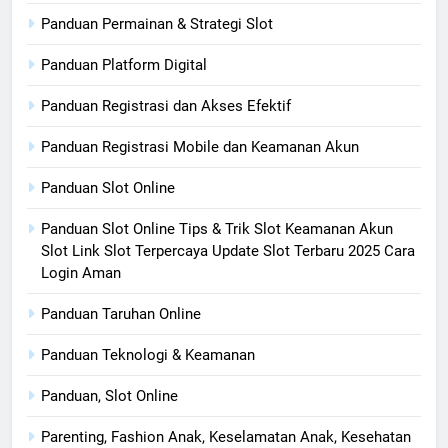
Panduan Permainan & Strategi Slot
Panduan Platform Digital
Panduan Registrasi dan Akses Efektif
Panduan Registrasi Mobile dan Keamanan Akun
Panduan Slot Online
Panduan Slot Online Tips & Trik Slot Keamanan Akun
Slot Link Slot Terpercaya Update Slot Terbaru 2025 Cara
Login Aman
Panduan Taruhan Online
Panduan Teknologi & Keamanan
Panduan, Slot Online
Parenting, Fashion Anak, Keselamatan Anak, Kesehatan