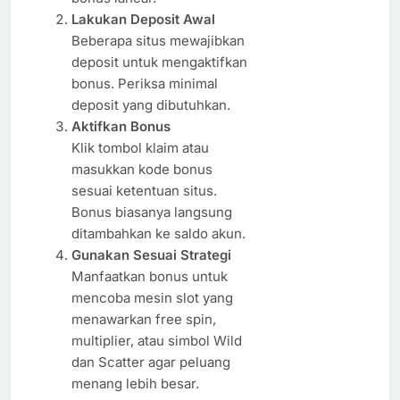
Lakukan Deposit Awal
Beberapa situs mewajibkan
deposit untuk mengaktifkan
bonus. Periksa minimal
deposit yang dibutuhkan.
Aktifkan Bonus
Klik tombol klaim atau
masukkan kode bonus
sesuai ketentuan situs.
Bonus biasanya langsung
ditambahkan ke saldo akun.
Gunakan Sesuai Strategi
Manfaatkan bonus untuk
mencoba mesin slot yang
menawarkan free spin,
multiplier, atau simbol Wild
dan Scatter agar peluang
menang lebih besar.