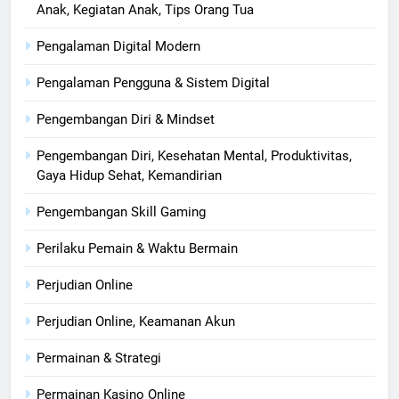
Anak, Kegiatan Anak, Tips Orang Tua
Pengalaman Digital Modern
Pengalaman Pengguna & Sistem Digital
Pengembangan Diri & Mindset
Pengembangan Diri, Kesehatan Mental, Produktivitas,
Gaya Hidup Sehat, Kemandirian
Pengembangan Skill Gaming
Perilaku Pemain & Waktu Bermain
Perjudian Online
Perjudian Online, Keamanan Akun
Permainan & Strategi
Permainan Kasino Online