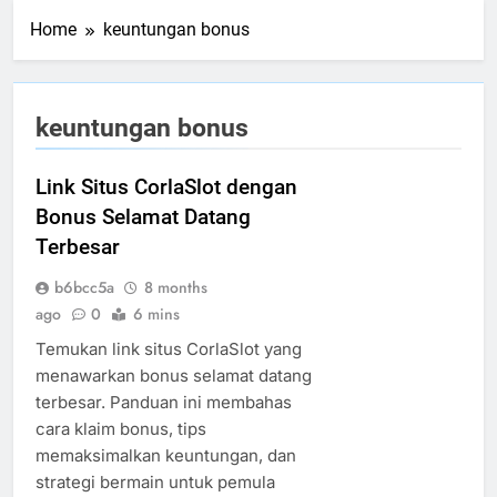
Home
keuntungan bonus
keuntungan bonus
Link Situs CorlaSlot dengan
Bonus Selamat Datang
Terbesar
b6bcc5a
8 months
ago
0
6 mins
Temukan link situs CorlaSlot yang
menawarkan bonus selamat datang
terbesar. Panduan ini membahas
cara klaim bonus, tips
memaksimalkan keuntungan, dan
strategi bermain untuk pemula