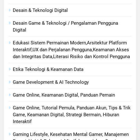
Desain & Teknologi Digital
Desain Game & Teknologi / Pengalaman Pengguna
Digital
Edukasi Sistem Permainan Modern,Arsitektur Platform
Interaktif,UX dan Perjalanan Pengguna,Keamanan Akses
dan Integritas Data,Literasi Risiko dan Kontrol Pengguna
Etika Teknologi & Keamanan Data
Game Development & AI Technology
Game Online, Keamanan Digital, Panduan Pemain
Game Online, Tutorial Pemula, Panduan Akun, Tips & Trik
Game, Keamanan Digital, Strategi Bermain, Hiburan
Interaktif
Gaming Lifestyle, Kesehatan Mental Gamer, Manajemen