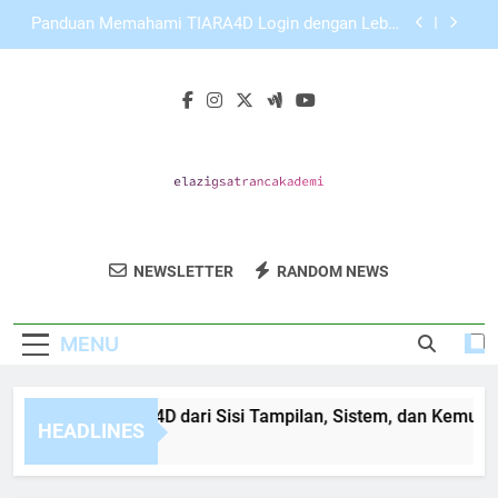
Skip
EDWINSLOT Link Alternatif Resmi untuk Akses
to
Lebih Lancar
content
Cara EDWINSLOT Login dengan Lancar melalui
Mobile dan Desktop
Mengenal LEBAH4D dari Sisi Tampilan, Sistem,
dan Kemudahan Akses
Panduan Memahami TIARA4D Login dengan Lebih
Aman
EDWINSLOT Link Alternatif Resmi untuk Akses
Lebih Lancar
Elazig Satranç
Belajar Catur Di Elazig Satranç Akademi,
Cara EDWINSLOT Login dengan Lancar melalui
NEWSLETTER
RANDOM NEWS
Akademi
Mobile dan Desktop
Pusat Pelatihan Untuk Pemain Catur Semua
Level.
MENU
engenal LEBAH4D dari Sisi Tampilan, Sistem, dan Kemudahan
HEADLINES
Weeks Ago