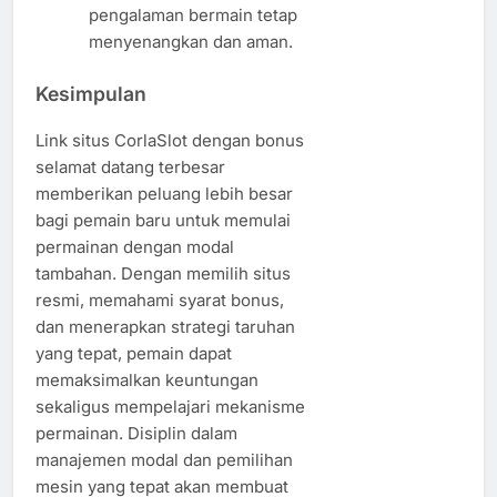
pengalaman bermain tetap
menyenangkan dan aman.
Kesimpulan
Link situs CorlaSlot dengan bonus
selamat datang terbesar
memberikan peluang lebih besar
bagi pemain baru untuk memulai
permainan dengan modal
tambahan. Dengan memilih situs
resmi, memahami syarat bonus,
dan menerapkan strategi taruhan
yang tepat, pemain dapat
memaksimalkan keuntungan
sekaligus mempelajari mekanisme
permainan. Disiplin dalam
manajemen modal dan pemilihan
mesin yang tepat akan membuat