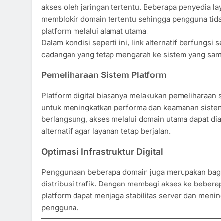
akses oleh jaringan tertentu. Beberapa penyedia la
memblokir domain tertentu sehingga pengguna ti
platform melalui alamat utama.
Dalam kondisi seperti ini, link alternatif berfungsi 
cadangan yang tetap mengarah ke sistem yang sam
Pemeliharaan Sistem Platform
Platform digital biasanya melakukan pemeliharaan 
untuk meningkatkan performa dan keamanan sistem
berlangsung, akses melalui domain utama dapat di
alternatif agar layanan tetap berjalan.
Optimasi Infrastruktur Digital
Penggunaan beberapa domain juga merupakan bagia
distribusi trafik. Dengan membagi akses ke bebera
platform dapat menjaga stabilitas server dan men
pengguna.