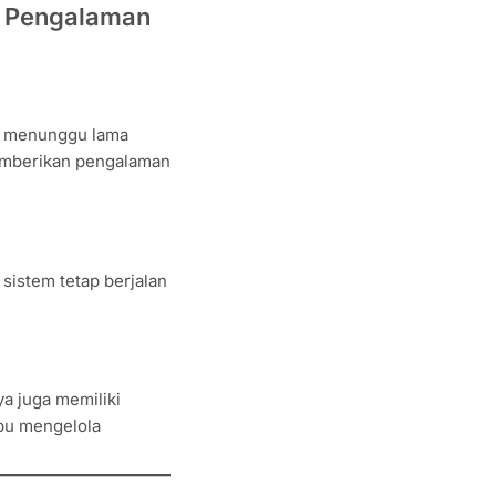
p Pengalaman
lu menunggu lama
memberikan pengalaman
istem tetap berjalan
ya juga memiliki
mpu mengelola