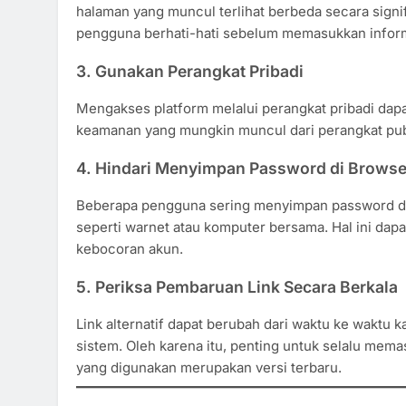
halaman yang muncul terlihat berbeda secara signi
pengguna berhati-hati sebelum memasukkan inform
3. Gunakan Perangkat Pribadi
Mengakses platform melalui perangkat pribadi dapa
keamanan yang mungkin muncul dari perangkat pub
4. Hindari Menyimpan Password di Brow
Beberapa pengguna sering menyimpan password d
seperti warnet atau komputer bersama. Hal ini dapa
kebocoran akun.
5. Periksa Pembaruan Link Secara Berkala
Link alternatif dapat berubah dari waktu ke waktu
sistem. Oleh karena itu, penting untuk selalu mem
yang digunakan merupakan versi terbaru.