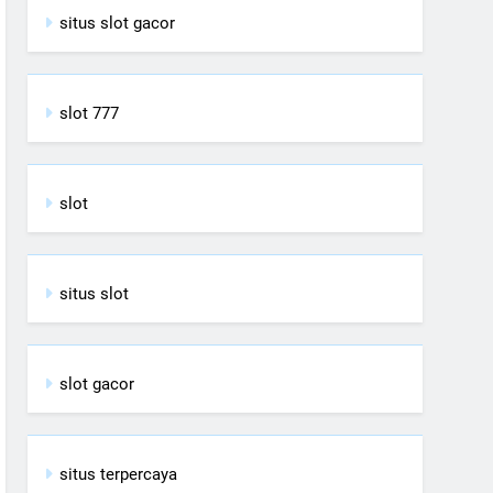
situs slot gacor
slot 777
slot
situs slot
slot gacor
situs terpercaya