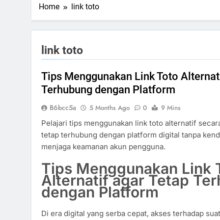
Home
link toto
link toto
Tips Menggunakan Link Toto Alternati
Terhubung dengan Platform
B6bcc5a
5 Months Ago
0
9 Mins
Pelajari tips menggunakan link toto alternatif secar
tetap terhubung dengan platform digital tanpa kend
menjaga keamanan akun pengguna.
Tips Menggunakan Link 
Alternatif agar Tetap Te
dengan Platform
Di era digital yang serba cepat, akses terhadap sua