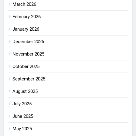
March 2026
February 2026
January 2026
December 2025
November 2025
October 2025
September 2025
August 2025
July 2025
June 2025
May 2025