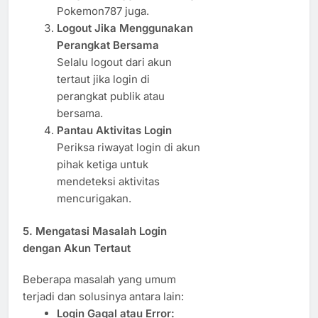
Pokemon787 juga.
Logout Jika Menggunakan
Perangkat Bersama
Selalu logout dari akun
tertaut jika login di
perangkat publik atau
bersama.
Pantau Aktivitas Login
Periksa riwayat login di akun
pihak ketiga untuk
mendeteksi aktivitas
mencurigakan.
5. Mengatasi Masalah Login
dengan Akun Tertaut
Beberapa masalah yang umum
terjadi dan solusinya antara lain:
Login Gagal atau Error: