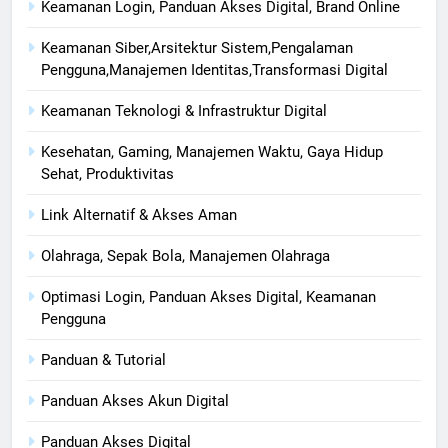
Keamanan Login, Panduan Akses Digital, Brand Online
Keamanan Siber,Arsitektur Sistem,Pengalaman
Pengguna,Manajemen Identitas,Transformasi Digital
Keamanan Teknologi & Infrastruktur Digital
Kesehatan, Gaming, Manajemen Waktu, Gaya Hidup
Sehat, Produktivitas
Link Alternatif & Akses Aman
Olahraga, Sepak Bola, Manajemen Olahraga
Optimasi Login, Panduan Akses Digital, Keamanan
Pengguna
Panduan & Tutorial
Panduan Akses Akun Digital
Panduan Akses Digital