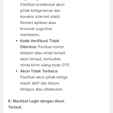
Pastikan kredensial akun
pihak ketiga benar dan
koneksi internet stabil.
Restart aplikasi atau
browser juga bisa
membantu.
Kode Verifikasi Tidak
Diterima:
Periksa nomor
telepon atau email terkait
akun tertaut, kemudian
minta kirim ulang kode OTP.
Akun Tidak Terbaca:
Pastikan akun pihak ketiga
masih aktif dan belum
dihapus atau dibekukan.
6. Manfaat Login dengan Akun
Tertaut