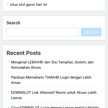
situs slot gacor hari ini
Search
SEARCH
Recent Posts
Mengenal LEBAH4D dari Sisi Tampilan, Sistem, dan
Kemudahan Akses
Panduan Memahami TIARA4D Login dengan Lebih
Aman
EDWINSLOT Link Alternatif Resmi untuk Akses Lebih
Lancar
Cara EDWINSLOT Login dengan Lancar melalui Mobile