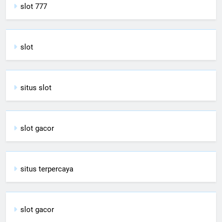
slot 777
slot
situs slot
slot gacor
situs terpercaya
slot gacor