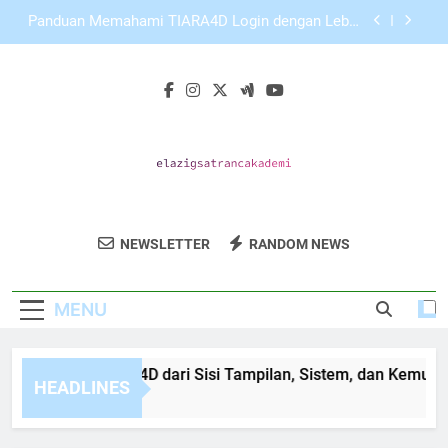
Skip
EDWINSLOT Link Alternatif Resmi untuk Akses
to
Lebih Lancar
content
Cara EDWINSLOT Login dengan Lancar melalui
Mobile dan Desktop
Mengenal LEBAH4D dari Sisi Tampilan, Sistem,
dan Kemudahan Akses
Panduan Memahami TIARA4D Login dengan Lebih
Aman
EDWINSLOT Link Alternatif Resmi untuk Akses
Lebih Lancar
Elazig Satranç
Belajar Catur Di Elazig Satranç Akademi,
Cara EDWINSLOT Login dengan Lancar melalui
NEWSLETTER
RANDOM NEWS
Akademi
Mobile dan Desktop
Pusat Pelatihan Untuk Pemain Catur Semua
Level.
MENU
ngenal LEBAH4D dari Sisi Tampilan, Sistem, dan Kemudahan
HEADLINES
Weeks Ago