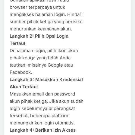
browser terpercaya untuk
mengakses halaman login. Hindari
sumber pihak ketiga yang berisiko
menurunkan keamanan akun.
Langkah 2: Pilih Opsi Login
Tertaut
Di halaman login, pilih ikon akun
pihak ketiga yang telah Anda
tautkan, misalnya Google atau
Facebook.
Langkah 3: Masukkan Kredensial
Akun Tertaut
Masukkan email dan password
akun pihak ketiga. Jika akun sudah
login sebelumnya di perangkat
tersebut, beberapa platform
memungkinkan login otomatis.
Langkah 4: Berikan Izin Akses