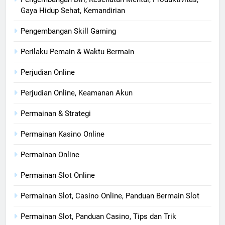
Gaya Hidup Sehat, Kemandirian
Pengembangan Skill Gaming
Perilaku Pemain & Waktu Bermain
Perjudian Online
Perjudian Online, Keamanan Akun
Permainan & Strategi
Permainan Kasino Online
Permainan Online
Permainan Slot Online
Permainan Slot, Casino Online, Panduan Bermain Slot
Permainan Slot, Panduan Casino, Tips dan Trik