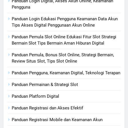
Panduan Login Digital, Akses Akun Online, Keamanan
Pengguna
Panduan Login Edukasi Pengguna Keamanan Data Akun
Tips Akses Digital Penggunaan Akun Online
Panduan Pemula Slot Online Edukasi Fitur Slot Strategi
Bermain Slot Tips Bermain Aman Hiburan Digital
Panduan Pemula, Bonus Slot Online, Strategi Bermain,
Review Situs Slot, Tips Slot Online
Panduan Pengguna, Keamanan Digital, Teknologi Terapan
Panduan Permainan & Strategi Slot
Panduan Platform Digital
Panduan Registrasi dan Akses Efektif
Panduan Registrasi Mobile dan Keamanan Akun