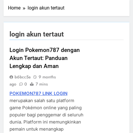
Home
login akun tertaut
login akun tertaut
Login Pokemon787 dengan
Akun Tertaut: Panduan
Lengkap dan Aman
b6bcc5a
9 months
ago
0
7 mins
POKEMON787 LINK LOGIN
merupakan salah satu platform
game Pokémon online yang paling
populer bagi penggemar di seluruh
dunia. Platform ini memungkinkan
pemain untuk menangkap