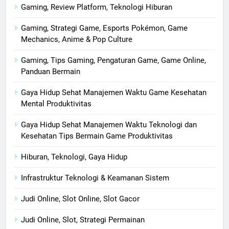
Gaming, Review Platform, Teknologi Hiburan
Gaming, Strategi Game, Esports Pokémon, Game
Mechanics, Anime & Pop Culture
Gaming, Tips Gaming, Pengaturan Game, Game Online,
Panduan Bermain
Gaya Hidup Sehat Manajemen Waktu Game Kesehatan
Mental Produktivitas
Gaya Hidup Sehat Manajemen Waktu Teknologi dan
Kesehatan Tips Bermain Game Produktivitas
Hiburan, Teknologi, Gaya Hidup
Infrastruktur Teknologi & Keamanan Sistem
Judi Online, Slot Online, Slot Gacor
Judi Online, Slot, Strategi Permainan