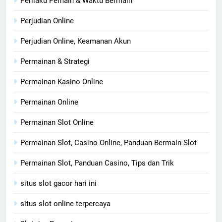
Perilaku Pemain & Waktu Bermain
Perjudian Online
Perjudian Online, Keamanan Akun
Permainan & Strategi
Permainan Kasino Online
Permainan Online
Permainan Slot Online
Permainan Slot, Casino Online, Panduan Bermain Slot
Permainan Slot, Panduan Casino, Tips dan Trik
situs slot gacor hari ini
situs slot online terpercaya