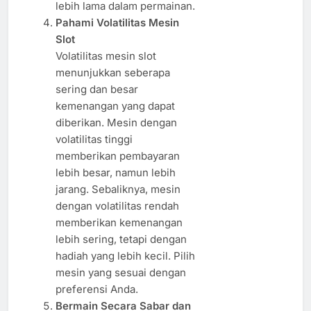
lebih lama dalam permainan.
Pahami Volatilitas Mesin
Slot
Volatilitas mesin slot
menunjukkan seberapa
sering dan besar
kemenangan yang dapat
diberikan. Mesin dengan
volatilitas tinggi
memberikan pembayaran
lebih besar, namun lebih
jarang. Sebaliknya, mesin
dengan volatilitas rendah
memberikan kemenangan
lebih sering, tetapi dengan
hadiah yang lebih kecil. Pilih
mesin yang sesuai dengan
preferensi Anda.
Bermain Secara Sabar dan