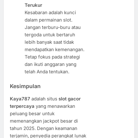
Terukur
Kesabaran adalah kunci
dalam permainan slot.
Jangan terburu-buru atau
tergoda untuk bertaruh
lebih banyak saat tidak
mendapatkan kemenangan.
Tetap fokus pada strategi
dan ikuti anggaran yang
telah Anda tentukan.
Kesimpulan
Kaya787
adalah situs
slot gacor
terpercaya
yang menawarkan
peluang besar untuk
memenangkan jackpot besar di
tahun 2025. Dengan keamanan
terjamin, penyedia perangkat lunak