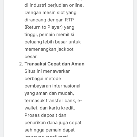
di industri perjudian online.
Dengan mesin slot yang
dirancang dengan RTP
(Return to Player) yang
tinggi, pemain memiliki
peluang lebih besar untuk
memenangkan jackpot
besar.
Transaksi Cepat dan Aman
Situs ini menawarkan
berbagai metode
pembayaran internasional
yang aman dan mudah,
termasuk transfer bank, e-
wallet, dan kartu kredit.
Proses deposit dan
penarikan dana juga cepat,
sehingga pemain dapat