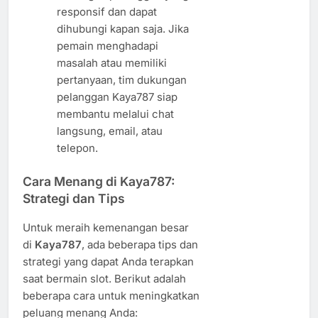
responsif dan dapat
dihubungi kapan saja. Jika
pemain menghadapi
masalah atau memiliki
pertanyaan, tim dukungan
pelanggan Kaya787 siap
membantu melalui chat
langsung, email, atau
telepon.
Cara Menang di Kaya787:
Strategi dan Tips
Untuk meraih kemenangan besar
di
Kaya787
, ada beberapa tips dan
strategi yang dapat Anda terapkan
saat bermain slot. Berikut adalah
beberapa cara untuk meningkatkan
peluang menang Anda: