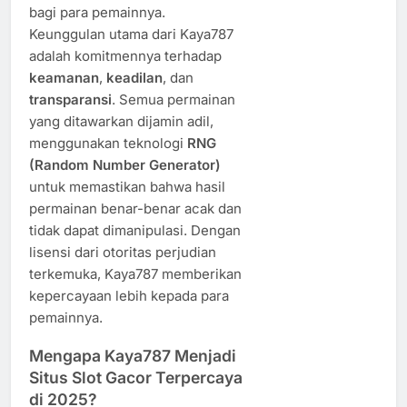
bagi para pemainnya.
Keunggulan utama dari Kaya787
adalah komitmennya terhadap
keamanan
,
keadilan
, dan
transparansi
. Semua permainan
yang ditawarkan dijamin adil,
menggunakan teknologi
RNG
(Random Number Generator)
untuk memastikan bahwa hasil
permainan benar-benar acak dan
tidak dapat dimanipulasi. Dengan
lisensi dari otoritas perjudian
terkemuka, Kaya787 memberikan
kepercayaan lebih kepada para
pemainnya.
Mengapa Kaya787 Menjadi
Situs Slot Gacor Terpercaya
di 2025?