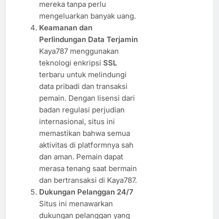
mereka tanpa perlu
mengeluarkan banyak uang.
Keamanan dan
Perlindungan Data Terjamin
Kaya787 menggunakan
teknologi enkripsi
SSL
terbaru untuk melindungi
data pribadi dan transaksi
pemain. Dengan lisensi dari
badan regulasi perjudian
internasional, situs ini
memastikan bahwa semua
aktivitas di platformnya sah
dan aman. Pemain dapat
merasa tenang saat bermain
dan bertransaksi di Kaya787.
Dukungan Pelanggan 24/7
Situs ini menawarkan
dukungan pelanggan yang