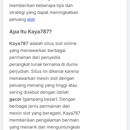
memberikan beberapa tips dan
strategi yang dapat meningkatkan
peluang
slot
.
Apa Itu Kaya787?
Kaya787
adalah situs slot online
yang menawarkan berbagai
permainan dari penyedia
perangkat lunak ternama di dunia
perjudian. Situs ini dikenal karena
menawarkan mesin slot dengan
peluang menang yang tinggi atau
sering disebut dengan istilah
gacor
(gampang besar). Dengan
berbagai jenis permainan dan
mesin slot yang beragam, Kaya787
memberikan pengalaman bermain
yang menarik dan menguntungkan