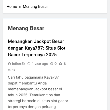
Home
Menang Besar
Menang Besar
Menangkan Jackpot Besar
dengan Kaya787: Situs Slot
Gacor Terpercaya 2025
b6bcc5a
1 year ago
0
8
mins
Cari tahu bagaimana Kaya787
dapat membantu Anda
memenangkan jackpot besar di
tahun 2025. Temukan tips dan
strategi bermain di situs slot gacor
terpercaya dengan peluang