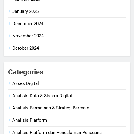
January 2025
December 2024
November 2024
October 2024
Categories
Akses Digital
Analisis Data & Sistem Digital
Analisis Permainan & Strategi Bermain
Analisis Platform
Analisis Platform dan Pengalaman Pengguna