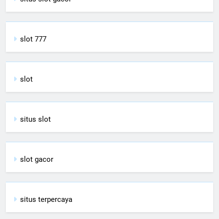
slot 777
slot
situs slot
slot gacor
situs terpercaya