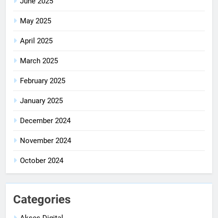
June 2025
May 2025
April 2025
March 2025
February 2025
January 2025
December 2024
November 2024
October 2024
Categories
Akses Digital