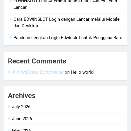
EDWINSLOT Link Alternatif Resmi untuk Akses Lebih
Lancar
Cara EDWINSLOT Login dengan Lancar melalui Mobile
dan Desktop
Panduan Lengkap Login Edwinslot untuk Pengguna Baru
Recent Comments
A WordPress Commenter
on
Hello world!
Archives
July 2026
June 2026
May 2026