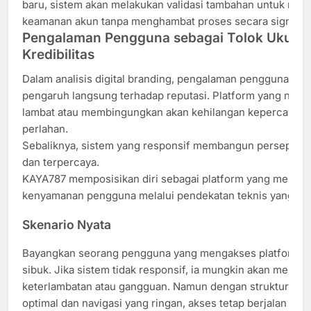
baru, sistem akan melakukan validasi tambahan untuk mem
keamanan akun tanpa menghambat proses secara signifika
Pengalaman Pengguna sebagai Tolok Ukur
Kredibilitas
Dalam analisis digital branding, pengalaman pengguna mem
pengaruh langsung terhadap reputasi. Platform yang navig
lambat atau membingungkan akan kehilangan kepercayaan
perlahan.
Sebaliknya, sistem yang responsif membangun persepsi p
dan terpercaya.
KAYA787 memposisikan diri sebagai platform yang mempri
kenyamanan pengguna melalui pendekatan teknis yang ter
Skenario Nyata
Bayangkan seorang pengguna yang mengakses platform sa
sibuk. Jika sistem tidak responsif, ia mungkin akan menga
keterlambatan atau gangguan. Namun dengan struktur ser
optimal dan navigasi yang ringan, akses tetap berjalan lanc