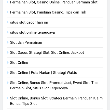
Permainan Slot, Casino Online, Panduan Bermain Slot
Permainan Slot, Panduan Casino, Tips dan Trik
situs slot gacor hari ini
situs slot online terpercaya
Slot dan Permainan
Slot Gacor, Strategi Slot, Slot Online, Jackpot
Slot Online
Slot Online | Pola Harian | Strategi Waktu
Slot Online, Bonus Slot, Promosi Judi, Event Slot, Tips
Bermain Slot, Situs Slot Terpercaya
Slot Online, Bonus Slot, Strategi Bermain, Panduan Klaim
Bonus, Tips Slot