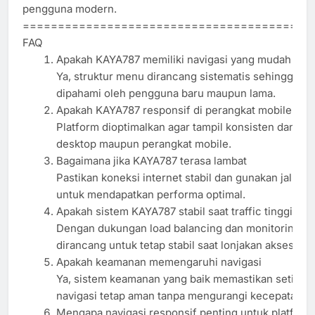
pengguna modern.
=========================================
FAQ
Apakah KAYA787 memiliki navigasi yang mudah dig
Ya, struktur menu dirancang sistematis sehingga m
dipahami oleh pengguna baru maupun lama.
Apakah KAYA787 responsif di perangkat mobile
Platform dioptimalkan agar tampil konsisten dan cep
desktop maupun perangkat mobile.
Bagaimana jika KAYA787 terasa lambat
Pastikan koneksi internet stabil dan gunakan jalur a
untuk mendapatkan performa optimal.
Apakah sistem KAYA787 stabil saat traffic tinggi
Dengan dukungan load balancing dan monitoring ser
dirancang untuk tetap stabil saat lonjakan akses.
Apakah keamanan memengaruhi navigasi
Ya, sistem keamanan yang baik memastikan setiap 
navigasi tetap aman tanpa mengurangi kecepatan a
Mengapa navigasi responsif penting untuk platform 