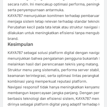
secara rutin. Ini mencakup optimasi performa, peningkata
serta penyempurnaan antarmuka.
KAYA787 menunjukkan komitmen terhadap pembaruan ini
menjaga sistem tetap relevan terhadap standar teknologi t
Perubahan kecil pada tata letak atau struktur navigasi serin
dilakukan untuk meningkatkan efisiensi tanpa mengubah id
brand.
Kesimpulan
KAYA787 sebagai solusi platform digital dengan navigasi r
menunjukkan bahwa pengalaman pengguna bukanlah kebet
melainkan hasil dari perencanaan teknis yang matang.
Struktur menu yang sistematis, performa server stabil, sis
keamanan terintegrasi, serta optimasi lintas perangkat men
kombinasi yang memperkuat reputasi platform.
Navigasi responsif tidak hanya meningkatkan kenyamanan, 
membangun kepercayaan jangka panjang. Dengan pendek
berbasis teknologi dan efisiensi sistem, KAYA787 menemp
dirinya sebagai platform digital yang adaptif terhadap keb