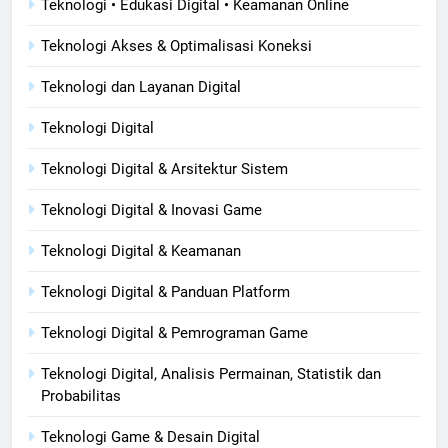
Teknologi • Edukasi Digital • Keamanan Online
Teknologi Akses & Optimalisasi Koneksi
Teknologi dan Layanan Digital
Teknologi Digital
Teknologi Digital & Arsitektur Sistem
Teknologi Digital & Inovasi Game
Teknologi Digital & Keamanan
Teknologi Digital & Panduan Platform
Teknologi Digital & Pemrograman Game
Teknologi Digital, Analisis Permainan, Statistik dan
Probabilitas
Teknologi Game & Desain Digital