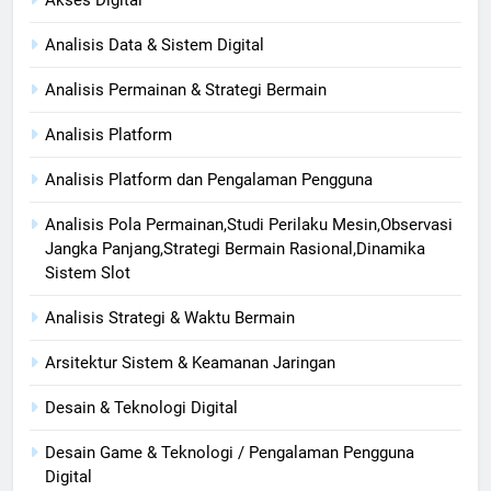
Analisis Data & Sistem Digital
Analisis Permainan & Strategi Bermain
Analisis Platform
Analisis Platform dan Pengalaman Pengguna
Analisis Pola Permainan,Studi Perilaku Mesin,Observasi
Jangka Panjang,Strategi Bermain Rasional,Dinamika
Sistem Slot
Analisis Strategi & Waktu Bermain
Arsitektur Sistem & Keamanan Jaringan
Desain & Teknologi Digital
Desain Game & Teknologi / Pengalaman Pengguna
Digital