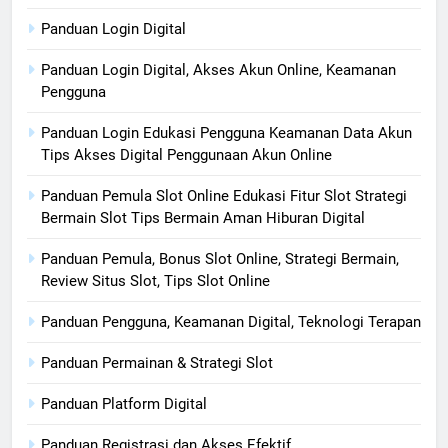
Panduan Login Digital
Panduan Login Digital, Akses Akun Online, Keamanan
Pengguna
Panduan Login Edukasi Pengguna Keamanan Data Akun
Tips Akses Digital Penggunaan Akun Online
Panduan Pemula Slot Online Edukasi Fitur Slot Strategi
Bermain Slot Tips Bermain Aman Hiburan Digital
Panduan Pemula, Bonus Slot Online, Strategi Bermain,
Review Situs Slot, Tips Slot Online
Panduan Pengguna, Keamanan Digital, Teknologi Terapan
Panduan Permainan & Strategi Slot
Panduan Platform Digital
Panduan Registrasi dan Akses Efektif