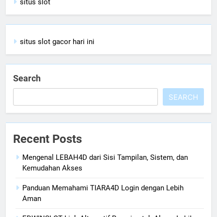
situs slot
situs slot gacor hari ini
Search
SEARCH
Recent Posts
Mengenal LEBAH4D dari Sisi Tampilan, Sistem, dan
Kemudahan Akses
Panduan Memahami TIARA4D Login dengan Lebih
Aman