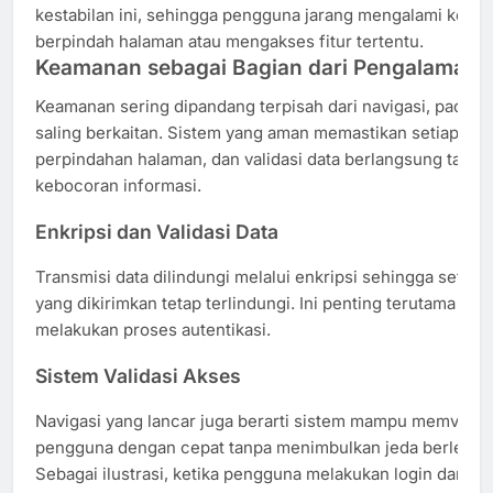
kestabilan ini, sehingga pengguna jarang mengalami kenda
berpindah halaman atau mengakses fitur tertentu.
Keamanan sebagai Bagian dari Pengalaman N
Keamanan sering dipandang terpisah dari navigasi, padaha
saling berkaitan. Sistem yang aman memastikan setiap pros
perpindahan halaman, dan validasi data berlangsung tanpa 
kebocoran informasi.
Enkripsi dan Validasi Data
Transmisi data dilindungi melalui enkripsi sehingga setiap
yang dikirimkan tetap terlindungi. Ini penting terutama sa
melakukan proses autentikasi.
Sistem Validasi Akses
Navigasi yang lancar juga berarti sistem mampu memverifi
pengguna dengan cepat tanpa menimbulkan jeda berlebih
Sebagai ilustrasi, ketika pengguna melakukan login dari p