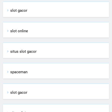
slot gacor
slot online
situs slot gacor
spaceman
slot gacor