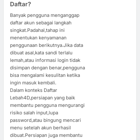
Daftar?
Banyak pengguna menganggap
daftar akun sebagai langkah
singkat.Padahal,tahap ini
menentukan kenyamanan
penggunaan berikutnya.Jika data
dibuat asal,kata sandi terlalu
lemah,atau informasi login tidak
disimpan dengan benar,pengguna
bisa mengalami kesulitan ketika
ingin masuk kembali.
Dalam konteks Daftar
Lebah4D,persiapan yang baik
membantu pengguna mengurangi
risiko salah input,lupa
password,atau bingung mencari
menu setelah akun berhasil
dibuat.Persiapan juga membantu