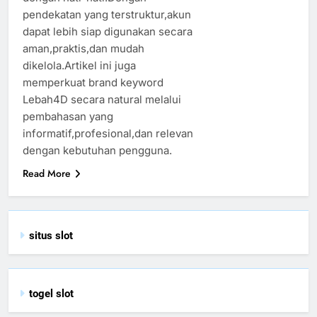
pendekatan yang terstruktur,akun
dapat lebih siap digunakan secara
aman,praktis,dan mudah
dikelola.Artikel ini juga
memperkuat brand keyword
Lebah4D secara natural melalui
pembahasan yang
informatif,profesional,dan relevan
dengan kebutuhan pengguna.
Read More
situs slot
togel slot