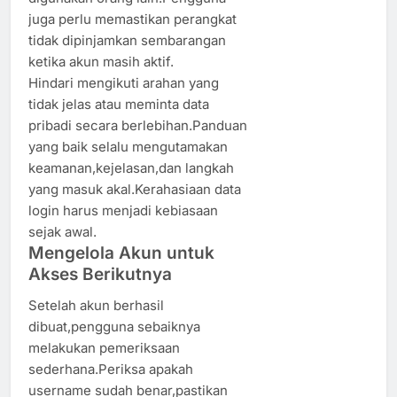
juga perlu memastikan perangkat
tidak dipinjamkan sembarangan
ketika akun masih aktif.
Hindari mengikuti arahan yang
tidak jelas atau meminta data
pribadi secara berlebihan.Panduan
yang baik selalu mengutamakan
keamanan,kejelasan,dan langkah
yang masuk akal.Kerahasiaan data
login harus menjadi kebiasaan
sejak awal.
Mengelola Akun untuk
Akses Berikutnya
Setelah akun berhasil
dibuat,pengguna sebaiknya
melakukan pemeriksaan
sederhana.Periksa apakah
username sudah benar,pastikan