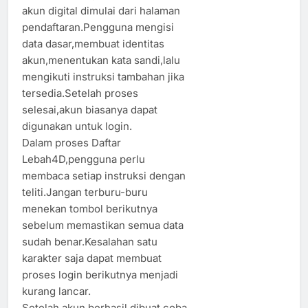
akun digital dimulai dari halaman
pendaftaran.Pengguna mengisi
data dasar,membuat identitas
akun,menentukan kata sandi,lalu
mengikuti instruksi tambahan jika
tersedia.Setelah proses
selesai,akun biasanya dapat
digunakan untuk login.
Dalam proses Daftar
Lebah4D,pengguna perlu
membaca setiap instruksi dengan
teliti.Jangan terburu-buru
menekan tombol berikutnya
sebelum memastikan semua data
sudah benar.Kesalahan satu
karakter saja dapat membuat
proses login berikutnya menjadi
kurang lancar.
Setelah akun berhasil dibuat,coba