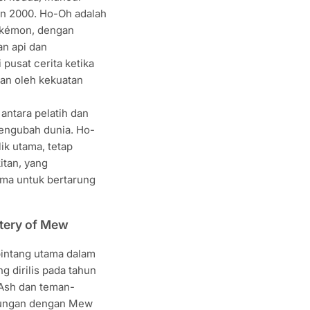
un 2000. Ho-Oh adalah
okémon, dengan
n api dan
 pusat cerita ketika
kan oleh kekuatan
antara pelatih dan
mengubah dunia. Ho-
ik utama, tetap
itan, yang
ama untuk bertarung
tery of Mew
bintang utama dalam
ng dirilis pada tahun
 Ash dan teman-
bungan dengan Mew