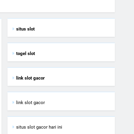
situs slot
togel slot
link slot gacor
link slot gacor
situs slot gacor hari ini