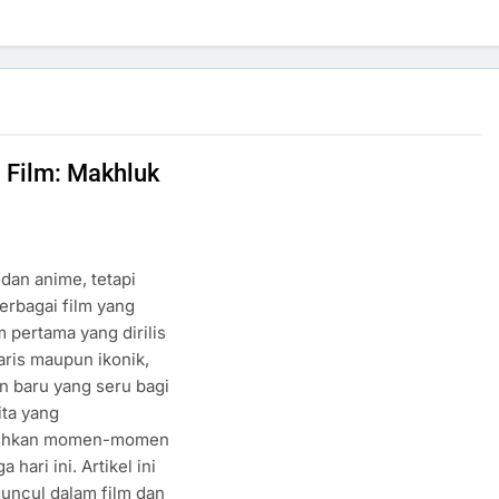
Film: Makhluk
dan anime, tetapi
erbagai film yang
 pertama yang dirilis
aris maupun ikonik,
n baru yang seru bagi
ita yang
uguhkan momen-momen
ari ini. Artikel ini
ncul dalam film dan