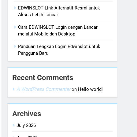
EDWINSLOT Link Alternatif Resmi untuk
Akses Lebih Lancar
Cara EDWINSLOT Login dengan Lancar
melalui Mobile dan Desktop
Panduan Lengkap Login Edwinslot untuk
Pengguna Baru
Recent Comments
A WordPress Commenter
on
Hello world!
Archives
July 2026