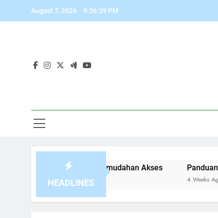
Skip
August 7, 2026
9:36:40 PM
to
content
Ela
Belajar Ca
an, Sistem, dan Kemudahan Akses
Panduan Memahami T
4 Weeks Ago
HEADLINES