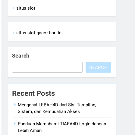
situs slot
situs slot gacor hari ini
Search
SEARCH
Recent Posts
Mengenal LEBAH4D dari Sisi Tampilan,
Sistem, dan Kemudahan Akses
Panduan Memahami TIARA4D Login dengan
Lebih Aman