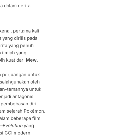
 dalam cerita.
enal, pertama kali
e
yang dirilis pada
erita yang penuh
n ilmiah yang
h kuat dari
Mew
,
n perjuangan untuk
salahgunakan oleh
man-temannya untuk
njadi antagonis
n pembebasan diri,
alam sejarah Pokémon.
dalam beberapa film
—Evolution
yang
si CGI modern.