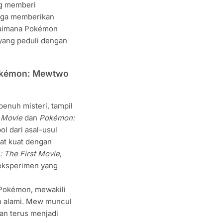
ng memberi
uga memberikan
gaimana Pokémon
yang peduli dengan
Pokémon: Mewtwo
enuh misteri, tampil
 Movie
dan
Pokémon:
ol dari asal-usul
at kuat dengan
 The First Movie
,
eksperimen yang
 Pokémon, mewakili
n alami. Mew muncul
dan terus menjadi