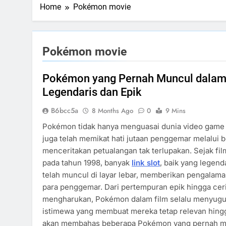
Home
Pokémon movie
Pokémon movie
Pokémon yang Pernah Muncul dalam 
Legendaris dan Epik
B6bcc5a
8 Months Ago
0
9 Mins
Pokémon tidak hanya menguasai dunia video game 
juga telah memikat hati jutaan penggemar melalui b
menceritakan petualangan tak terlupakan. Sejak film
pada tahun 1998, banyak
link slot
, baik yang legend
telah muncul di layar lebar, memberikan pengalama
para penggemar. Dari pertempuran epik hingga cer
mengharukan, Pokémon dalam film selalu meny
istimewa yang membuat mereka tetap relevan hingga h
akan membahas beberapa Pokémon yang pernah mu