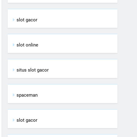
slot gacor
slot online
situs slot gacor
spaceman
slot gacor