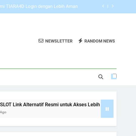
i TIARA4D Login dengan Lebih Aman
natif Resmi untuk Akses Lebih Lancar
n Lancar melalui Mobile dan Desktop
NEWSLETTER
RANDOM NEWS
mpilan, Sistem, dan Kemudahan Akses
i TIARA4D Login dengan Lebih Aman
atur Semua Level.
natif Resmi untuk Akses Lebih Lancar
n Lancar melalui Mobile dan Desktop
ernatif Resmi untuk Akses Lebih Lancar
Cara EDWINSLO
1 Month Ago