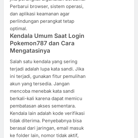
Perbarui browser, sistem operasi,
dan aplikasi keamanan agar
perlindungan perangkat tetap
optimal.
Kendala Umum Saat Login
Pokemon787 dan Cara
Mengatasinya
Salah satu kendala yang sering
terjadi adalah lupa kata sandi. Jika
ini terjadi, gunakan fitur pemulihan
akun yang tersedia. Jangan
mencoba menebak kata sandi
berkali-kali karena dapat memicu
pembatasan akses sementara.
Kendala lain adalah kode verifikasi
tidak diterima. Penyebabnya bisa
berasal dari jaringan, email masuk
ke folder lain, nomor tidak aktif,