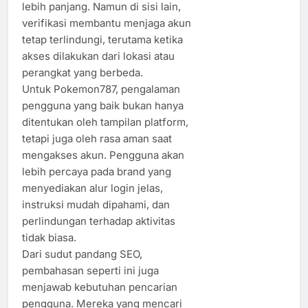
lebih panjang. Namun di sisi lain,
verifikasi membantu menjaga akun
tetap terlindungi, terutama ketika
akses dilakukan dari lokasi atau
perangkat yang berbeda.
Untuk Pokemon787, pengalaman
pengguna yang baik bukan hanya
ditentukan oleh tampilan platform,
tetapi juga oleh rasa aman saat
mengakses akun. Pengguna akan
lebih percaya pada brand yang
menyediakan alur login jelas,
instruksi mudah dipahami, dan
perlindungan terhadap aktivitas
tidak biasa.
Dari sudut pandang SEO,
pembahasan seperti ini juga
menjawab kebutuhan pencarian
pengguna. Mereka yang mencari