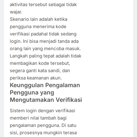
aktivitas tersebut sebagai tidak
wajar.
Skenario lain adalah ketika
pengguna menerima kode
verifikasi padahal tidak sedang
login. Ini bisa menjadi tanda ada
orang lain yang mencoba masuk.
Langkah paling tepat adalah tidak
membagikan kode tersebut,
segera ganti kata sandi, dan
periksa keamanan akun.
Keunggulan Pengalaman
Pengguna yang
Mengutamakan Verifikasi
Sistem login dengan verifikasi
memberi nilai tambah bagi
pengalaman pengguna. Di satu
sisi, prosesnya mungkin terasa