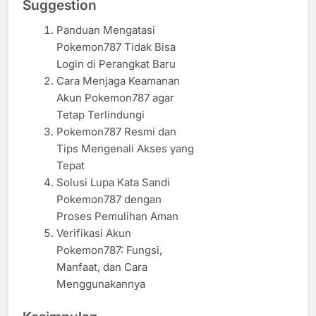
Suggestion
Panduan Mengatasi
Pokemon787 Tidak Bisa
Login di Perangkat Baru
Cara Menjaga Keamanan
Akun Pokemon787 agar
Tetap Terlindungi
Pokemon787 Resmi dan
Tips Mengenali Akses yang
Tepat
Solusi Lupa Kata Sandi
Pokemon787 dengan
Proses Pemulihan Aman
Verifikasi Akun
Pokemon787: Fungsi,
Manfaat, dan Cara
Menggunakannya