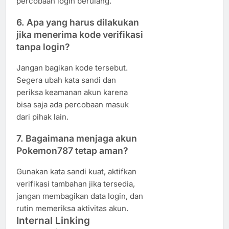
percobaan login berulang.
6. Apa yang harus dilakukan
jika menerima kode verifikasi
tanpa login?
Jangan bagikan kode tersebut.
Segera ubah kata sandi dan
periksa keamanan akun karena
bisa saja ada percobaan masuk
dari pihak lain.
7. Bagaimana menjaga akun
Pokemon787 tetap aman?
Gunakan kata sandi kuat, aktifkan
verifikasi tambahan jika tersedia,
jangan membagikan data login, dan
rutin memeriksa aktivitas akun.
Internal Linking