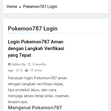
Home
Pokemon787 Login
Pokemon787 Login
Login Pokemon787 Aman
dengan Langkah Verifikasi
yang Tepat
b6bcc5a
3 months
ago
0
17 mins
Panduan login Pokemon787 aman
dengan langkah verifikasi tepat,
tips proteksi akun, dan cara
menjaga akses tetap jelas, nyaman,
terpercaya.
Mengenal Pokemon787