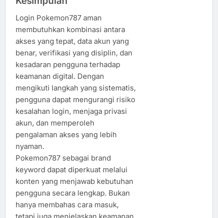
Kesimpulan
Login Pokemon787 aman
membutuhkan kombinasi antara
akses yang tepat, data akun yang
benar, verifikasi yang disiplin, dan
kesadaran pengguna terhadap
keamanan digital. Dengan
mengikuti langkah yang sistematis,
pengguna dapat mengurangi risiko
kesalahan login, menjaga privasi
akun, dan memperoleh
pengalaman akses yang lebih
nyaman.
Pokemon787 sebagai brand
keyword dapat diperkuat melalui
konten yang menjawab kebutuhan
pengguna secara lengkap. Bukan
hanya membahas cara masuk,
tetapi juga menjelaskan keamanan,