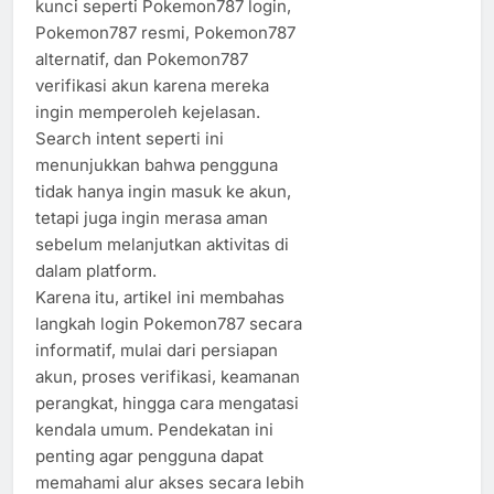
kunci seperti Pokemon787 login,
Pokemon787 resmi, Pokemon787
alternatif, dan Pokemon787
verifikasi akun karena mereka
ingin memperoleh kejelasan.
Search intent seperti ini
menunjukkan bahwa pengguna
tidak hanya ingin masuk ke akun,
tetapi juga ingin merasa aman
sebelum melanjutkan aktivitas di
dalam platform.
Karena itu, artikel ini membahas
langkah login Pokemon787 secara
informatif, mulai dari persiapan
akun, proses verifikasi, keamanan
perangkat, hingga cara mengatasi
kendala umum. Pendekatan ini
penting agar pengguna dapat
memahami alur akses secara lebih