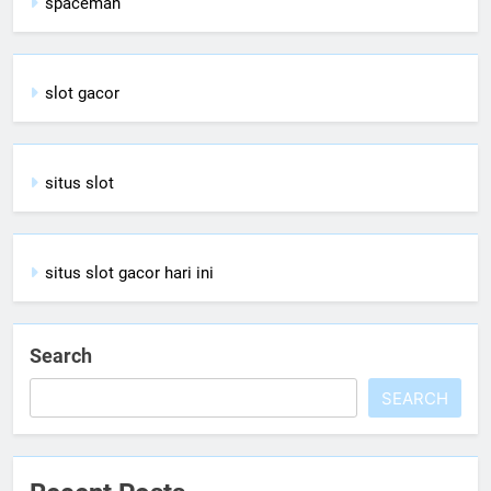
spaceman
slot gacor
situs slot
situs slot gacor hari ini
Search
SEARCH