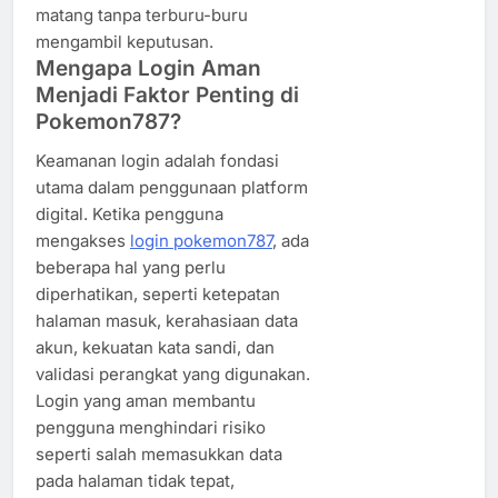
matang tanpa terburu-buru
mengambil keputusan.
Mengapa Login Aman
Menjadi Faktor Penting di
Pokemon787?
Keamanan login adalah fondasi
utama dalam penggunaan platform
digital. Ketika pengguna
mengakses
login pokemon787
, ada
beberapa hal yang perlu
diperhatikan, seperti ketepatan
halaman masuk, kerahasiaan data
akun, kekuatan kata sandi, dan
validasi perangkat yang digunakan.
Login yang aman membantu
pengguna menghindari risiko
seperti salah memasukkan data
pada halaman tidak tepat,