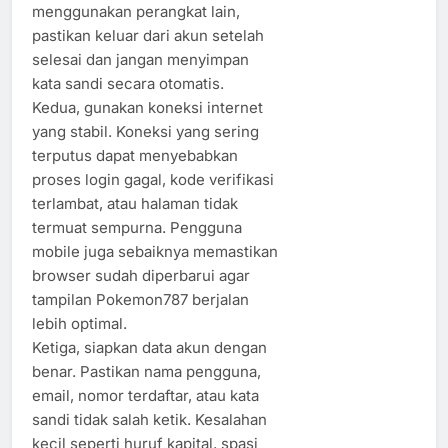
menggunakan perangkat lain,
pastikan keluar dari akun setelah
selesai dan jangan menyimpan
kata sandi secara otomatis.
Kedua, gunakan koneksi internet
yang stabil. Koneksi yang sering
terputus dapat menyebabkan
proses login gagal, kode verifikasi
terlambat, atau halaman tidak
termuat sempurna. Pengguna
mobile juga sebaiknya memastikan
browser sudah diperbarui agar
tampilan Pokemon787 berjalan
lebih optimal.
Ketiga, siapkan data akun dengan
benar. Pastikan nama pengguna,
email, nomor terdaftar, atau kata
sandi tidak salah ketik. Kesalahan
kecil seperti huruf kapital, spasi