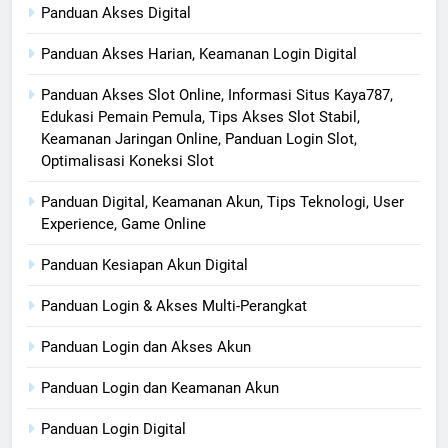
Panduan Akses Digital
Panduan Akses Harian, Keamanan Login Digital
Panduan Akses Slot Online, Informasi Situs Kaya787,
Edukasi Pemain Pemula, Tips Akses Slot Stabil,
Keamanan Jaringan Online, Panduan Login Slot,
Optimalisasi Koneksi Slot
Panduan Digital, Keamanan Akun, Tips Teknologi, User
Experience, Game Online
Panduan Kesiapan Akun Digital
Panduan Login & Akses Multi-Perangkat
Panduan Login dan Akses Akun
Panduan Login dan Keamanan Akun
Panduan Login Digital