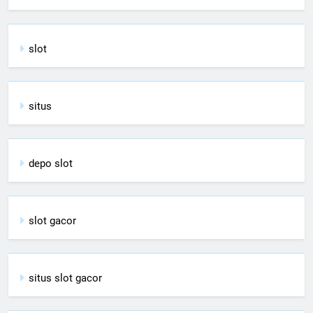
slot
situs
depo slot
slot gacor
situs slot gacor