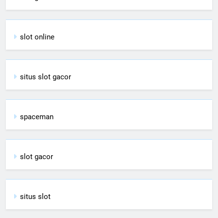
slot online
situs slot gacor
spaceman
slot gacor
situs slot