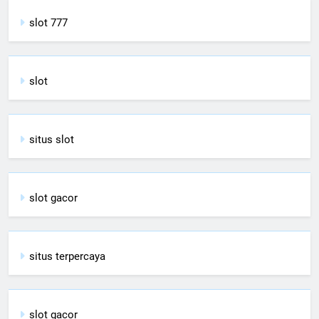
slot 777
slot
situs slot
slot gacor
situs terpercaya
slot gacor