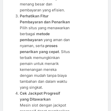
menang besar dan
pembayaran yang efisien.
Perhatikan Fitur
Pembayaran dan Penarikan
Pilih situs yang menawarkan
berbagai
metode
pembayaran
yang aman dan
nyaman, serta
proses
penarikan yang cepat
. Situs
terbaik memungkinkan
pemain untuk menarik
kemenangan mereka
dengan mudah tanpa biaya
tambahan dan dalam waktu
yang singkat.
Cek Jackpot Progresif
yang Ditawarkan
Mesin slot dengan jackpot