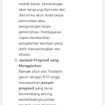
hadiah besar, kemenangan
akan langsung diproses dan
dikirim ke akun Anda tanpa
penundaan atau
pengurangan biaya
administrasi. Pembayaran
cepat memberikan
pengalaman bermain yang
lebih menyenangkan dan
efisien.
Jackpot Progresif yang
Menggiurkan
Banyak situs slot Thailand
gacor dengan RTP tinggi
menawarkan
jackpot
progresif
yang terus
berkembang seiring
bertambahnya jumlah