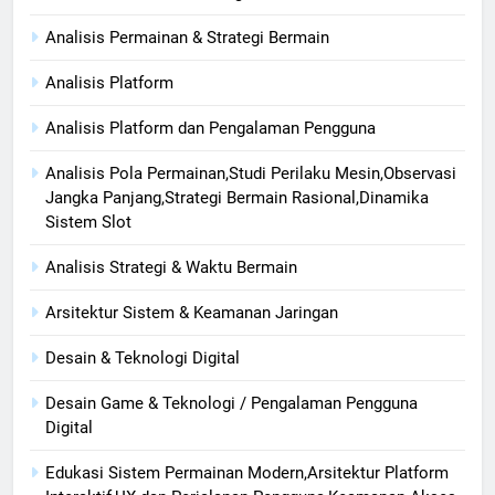
Analisis Permainan & Strategi Bermain
Analisis Platform
Analisis Platform dan Pengalaman Pengguna
Analisis Pola Permainan,Studi Perilaku Mesin,Observasi
Jangka Panjang,Strategi Bermain Rasional,Dinamika
Sistem Slot
Analisis Strategi & Waktu Bermain
Arsitektur Sistem & Keamanan Jaringan
Desain & Teknologi Digital
Desain Game & Teknologi / Pengalaman Pengguna
Digital
Edukasi Sistem Permainan Modern,Arsitektur Platform