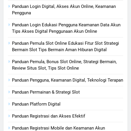
Panduan Login Digital, Akses Akun Online, Keamanan
Pengguna
Panduan Login Edukasi Pengguna Keamanan Data Akun
Tips Akses Digital Penggunaan Akun Online
Panduan Pemula Slot Online Edukasi Fitur Slot Strategi
Bermain Slot Tips Bermain Aman Hiburan Digital
Panduan Pemula, Bonus Slot Online, Strategi Bermain,
Review Situs Slot, Tips Slot Online
Panduan Pengguna, Keamanan Digital, Teknologi Terapan
Panduan Permainan & Strategi Slot
Panduan Platform Digital
Panduan Registrasi dan Akses Efektif
Panduan Registrasi Mobile dan Keamanan Akun