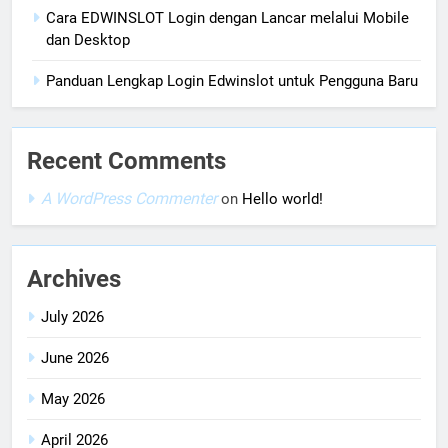
Cara EDWINSLOT Login dengan Lancar melalui Mobile
dan Desktop
Panduan Lengkap Login Edwinslot untuk Pengguna Baru
Recent Comments
A WordPress Commenter
on
Hello world!
Archives
July 2026
June 2026
May 2026
April 2026