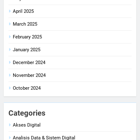
April 2025
March 2025
February 2025
January 2025
December 2024
November 2024
October 2024
Categories
Akses Digital
Analisis Data & Sistem Digital