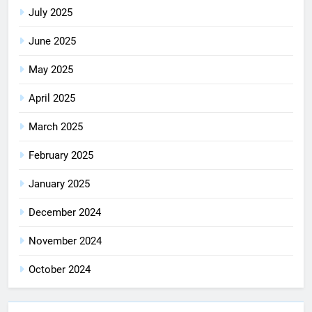
July 2025
June 2025
May 2025
April 2025
March 2025
February 2025
January 2025
December 2024
November 2024
October 2024