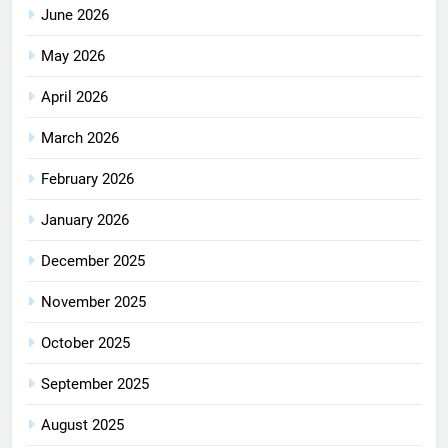
June 2026
May 2026
April 2026
March 2026
February 2026
January 2026
December 2025
November 2025
October 2025
September 2025
August 2025