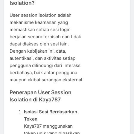
Isolation?
User session isolation adalah
mekanisme keamanan yang
memastikan setiap sesi login
berjalan secara terpisah dan tidak
dapat diakses oleh sesi lain.
Dengan kebijakan ini, data,
autentikasi, dan aktivitas setiap
pengguna dilindungi dari interaksi
berbahaya, baik antar pengguna
maupun akibat serangan eksternal.
Penerapan User Session
Isolation di Kaya787
Isolasi Sesi Berdasarkan
Token
Kaya787 menggunakan
token unik yang dihasilkan