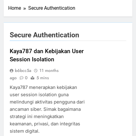
Home
Secure Authentication
Secure Authentication
Kaya787 dan Kebijakan User
Session Isolation
b6bcc5a
11 months
ago
0
5 mins
Kaya787 menerapkan kebijakan
user session isolation guna
melindungi aktivitas pengguna dari
ancaman siber. Simak bagaimana
strategi ini meningkatkan
keamanan, privasi, dan integritas
sistem digital.