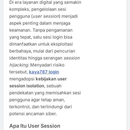
Di era layanan digital yang semakin
kompleks, pengelolaan sesi
pengguna (
user session
) menjadi
aspek penting dalam menjaga
keamanan. Tanpa pengamanan
yang tepat, satu sesi login bisa
dimanfaatkan untuk eksploitasi
berbahaya, mulai dari pencurian
identitas hingga serangan
session
hijacking
. Menyadari risiko
tersebut,
kaya787 login
mengadopsi
kebijakan user
session isolation
, sebuah
pendekatan yang memisahkan sesi
pengguna agar tetap aman,
terkontrol, dan terlindungi dari
potensi ancaman siber.
Apa Itu User Session