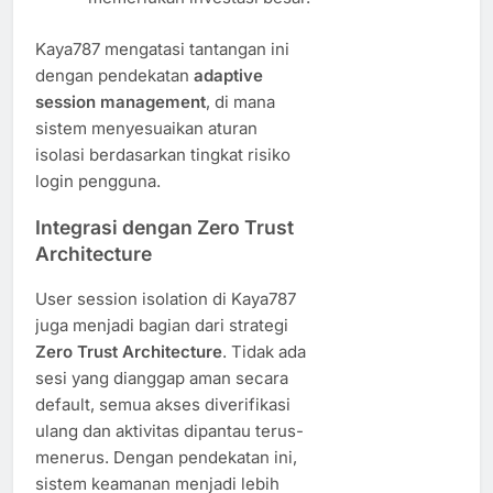
Kaya787 mengatasi tantangan ini
dengan pendekatan
adaptive
session management
, di mana
sistem menyesuaikan aturan
isolasi berdasarkan tingkat risiko
login pengguna.
Integrasi dengan Zero Trust
Architecture
User session isolation di Kaya787
juga menjadi bagian dari strategi
Zero Trust Architecture
. Tidak ada
sesi yang dianggap aman secara
default, semua akses diverifikasi
ulang dan aktivitas dipantau terus-
menerus. Dengan pendekatan ini,
sistem keamanan menjadi lebih