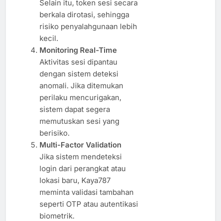
Selain itu, token sesi secara
berkala dirotasi, sehingga
risiko penyalahgunaan lebih
kecil.
Monitoring Real-Time
Aktivitas sesi dipantau
dengan sistem deteksi
anomali. Jika ditemukan
perilaku mencurigakan,
sistem dapat segera
memutuskan sesi yang
berisiko.
Multi-Factor Validation
Jika sistem mendeteksi
login dari perangkat atau
lokasi baru, Kaya787
meminta validasi tambahan
seperti OTP atau autentikasi
biometrik.