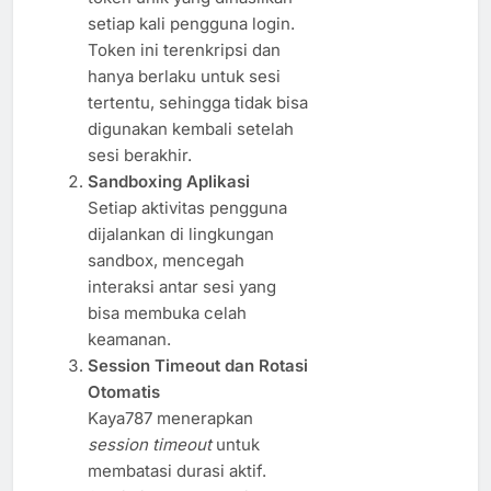
setiap kali pengguna login.
Token ini terenkripsi dan
hanya berlaku untuk sesi
tertentu, sehingga tidak bisa
digunakan kembali setelah
sesi berakhir.
Sandboxing Aplikasi
Setiap aktivitas pengguna
dijalankan di lingkungan
sandbox, mencegah
interaksi antar sesi yang
bisa membuka celah
keamanan.
Session Timeout dan Rotasi
Otomatis
Kaya787 menerapkan
session timeout
untuk
membatasi durasi aktif.