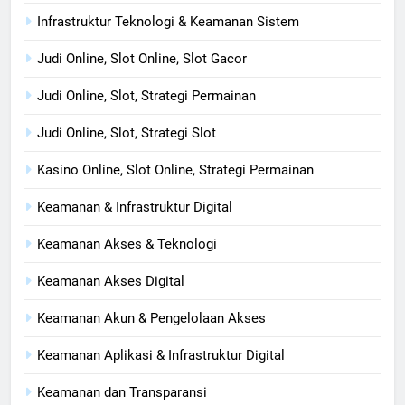
Infrastruktur Teknologi & Keamanan Sistem
Judi Online, Slot Online, Slot Gacor
Judi Online, Slot, Strategi Permainan
Judi Online, Slot, Strategi Slot
Kasino Online, Slot Online, Strategi Permainan
Keamanan & Infrastruktur Digital
Keamanan Akses & Teknologi
Keamanan Akses Digital
Keamanan Akun & Pengelolaan Akses
Keamanan Aplikasi & Infrastruktur Digital
Keamanan dan Transparansi