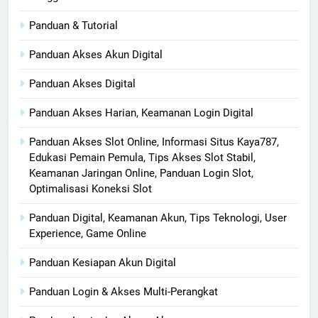
Panduan & Tutorial
Panduan Akses Akun Digital
Panduan Akses Digital
Panduan Akses Harian, Keamanan Login Digital
Panduan Akses Slot Online, Informasi Situs Kaya787,
Edukasi Pemain Pemula, Tips Akses Slot Stabil,
Keamanan Jaringan Online, Panduan Login Slot,
Optimalisasi Koneksi Slot
Panduan Digital, Keamanan Akun, Tips Teknologi, User
Experience, Game Online
Panduan Kesiapan Akun Digital
Panduan Login & Akses Multi-Perangkat