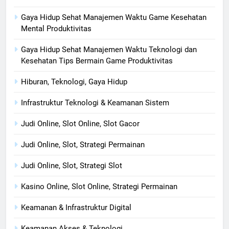
Gaya Hidup Sehat Manajemen Waktu Game Kesehatan
Mental Produktivitas
Gaya Hidup Sehat Manajemen Waktu Teknologi dan
Kesehatan Tips Bermain Game Produktivitas
Hiburan, Teknologi, Gaya Hidup
Infrastruktur Teknologi & Keamanan Sistem
Judi Online, Slot Online, Slot Gacor
Judi Online, Slot, Strategi Permainan
Judi Online, Slot, Strategi Slot
Kasino Online, Slot Online, Strategi Permainan
Keamanan & Infrastruktur Digital
Keamanan Akses & Teknologi