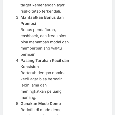
target kemenangan agar
risiko tetap terkendali.
Manfaatkan Bonus dan
Promosi
Bonus pendaftaran,
cashback, dan free spins
bisa menambah modal dan
memperpanjang waktu
bermain.
Pasang Taruhan Kecil dan
Konsisten
Bertaruh dengan nominal
kecil agar bisa bermain
lebih lama dan
meningkatkan peluang
menang.
Gunakan Mode Demo
Berlatih di mode demo