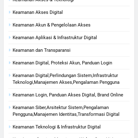
Keamanan Akses Digital
Keamanan Akun & Pengelolaan Akses
Keamanan Aplikasi & Infrastruktur Digital
Keamanan dan Transparansi
Keamanan Digital, Proteksi Akun, Panduan Login
Keamanan Digital,Perlindungan Sistem,Infrastruktur
Teknologi,Manajemen Akses,Pengalaman Pengguna
Keamanan Login, Panduan Akses Digital, Brand Online
Keamanan Siber,Arsitektur Sistem,Pengalaman
Pengguna,Manajemen Identitas,Transformasi Digital
Keamanan Teknologi & Infrastruktur Digital