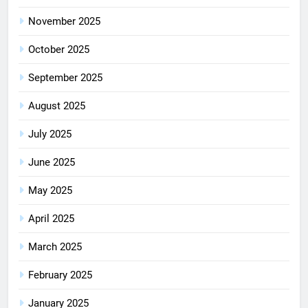
November 2025
October 2025
September 2025
August 2025
July 2025
June 2025
May 2025
April 2025
March 2025
February 2025
January 2025