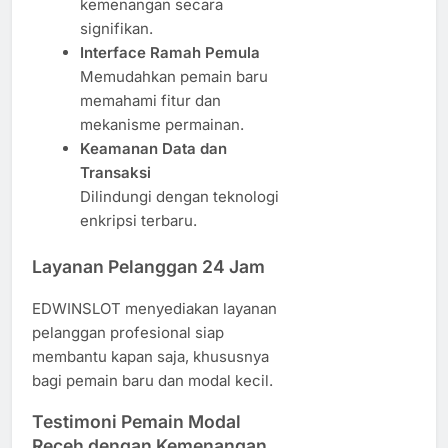
kemenangan secara
signifikan.
Interface Ramah Pemula
Memudahkan pemain baru
memahami fitur dan
mekanisme permainan.
Keamanan Data dan
Transaksi
Dilindungi dengan teknologi
enkripsi terbaru.
Layanan Pelanggan 24 Jam
EDWINSLOT menyediakan layanan
pelanggan profesional siap
membantu kapan saja, khususnya
bagi pemain baru dan modal kecil.
Testimoni Pemain Modal
Receh dengan Kemenangan