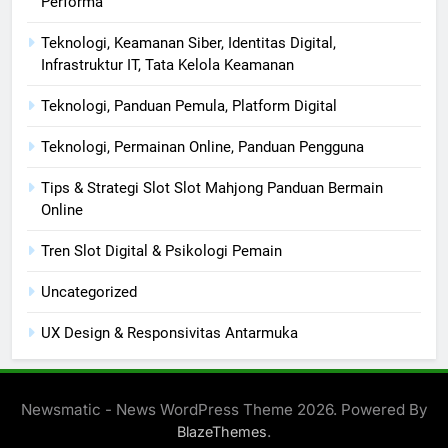
Performa
Teknologi, Keamanan Siber, Identitas Digital,
Infrastruktur IT, Tata Kelola Keamanan
Teknologi, Panduan Pemula, Platform Digital
Teknologi, Permainan Online, Panduan Pengguna
Tips & Strategi Slot Slot Mahjong Panduan Bermain
Online
Tren Slot Digital & Psikologi Pemain
Uncategorized
UX Design & Responsivitas Antarmuka
Newsmatic - News WordPress Theme 2026. Powered By
.
BlazeThemes