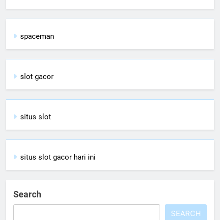
spaceman
slot gacor
situs slot
situs slot gacor hari ini
Search
SEARCH