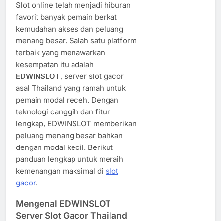
Slot online telah menjadi hiburan
favorit banyak pemain berkat
kemudahan akses dan peluang
menang besar. Salah satu platform
terbaik yang menawarkan
kesempatan itu adalah
EDWINSLOT
, server slot gacor
asal Thailand yang ramah untuk
pemain modal receh. Dengan
teknologi canggih dan fitur
lengkap, EDWINSLOT memberikan
peluang menang besar bahkan
dengan modal kecil. Berikut
panduan lengkap untuk meraih
kemenangan maksimal di
slot
gacor
.
Mengenal EDWINSLOT
Server Slot Gacor Thailand