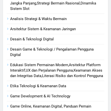
Jangka Panjang,Strategi Bermain Rasional,Dinamika
Sistem Slot
Analisis Strategi & Waktu Bermain
Arsitektur Sistem & Keamanan Jaringan
Desain & Teknologi Digital
Desain Game & Teknologi / Pengalaman Pengguna
Digital
Edukasi Sistem Permainan Modern,Arsitektur Platform
Interaktif,UX dan Perjalanan Pengguna,Keamanan Akses
dan Integritas Data,Literasi Risiko dan Kontrol Pengguna
Etika Teknologi & Keamanan Data
Game Development & AI Technology
Game Online, Keamanan Digital, Panduan Pemain