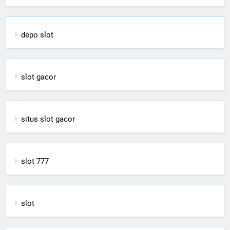
depo slot
slot gacor
situs slot gacor
slot 777
slot