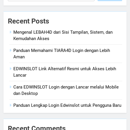
Recent Posts
Mengenal LEBAH4D dari Sisi Tampilan, Sistem, dan
Kemudahan Akses
Panduan Memahami TIARA4D Login dengan Lebih
Aman
EDWINSLOT Link Alternatif Resmi untuk Akses Lebih
Lancar
Cara EDWINSLOT Login dengan Lancar melalui Mobile
dan Desktop
Panduan Lengkap Login Edwinslot untuk Pengguna Baru
Recent Comments