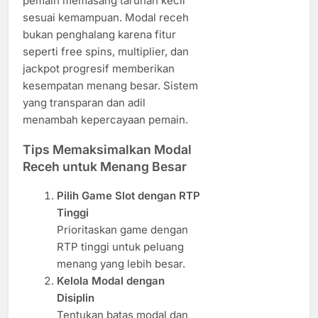
pemain memasang taruhan kecil
sesuai kemampuan. Modal receh
bukan penghalang karena fitur
seperti free spins, multiplier, dan
jackpot progresif memberikan
kesempatan menang besar. Sistem
yang transparan dan adil
menambah kepercayaan pemain.
Tips Memaksimalkan Modal
Receh untuk Menang Besar
Pilih Game Slot dengan RTP
Tinggi
Prioritaskan game dengan
RTP tinggi untuk peluang
menang yang lebih besar.
Kelola Modal dengan
Disiplin
Tentukan batas modal dan