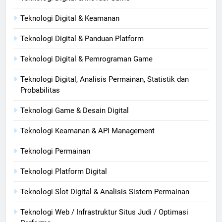
Teknologi Digital & Keamanan
Teknologi Digital & Panduan Platform
Teknologi Digital & Pemrograman Game
Teknologi Digital, Analisis Permainan, Statistik dan
Probabilitas
Teknologi Game & Desain Digital
Teknologi Keamanan & API Management
Teknologi Permainan
Teknologi Platform Digital
Teknologi Slot Digital & Analisis Sistem Permainan
Teknologi Web / Infrastruktur Situs Judi / Optimasi