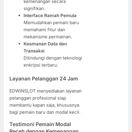
kemenangan secara
signifikan.
Interface Ramah Pemula
Memudahkan pemain baru
memahami fitur dan
mekanisme permainan.
Keamanan Data dan
Transaksi
Dilindungi dengan teknologi
enkripsi terbaru.
Layanan Pelanggan 24 Jam
EDWINSLOT menyediakan layanan
pelanggan profesional siap
membantu kapan saja, khususnya
bagi pemain baru dan modal kecil.
Testimoni Pemain Modal
Receh dengan Kemenangan