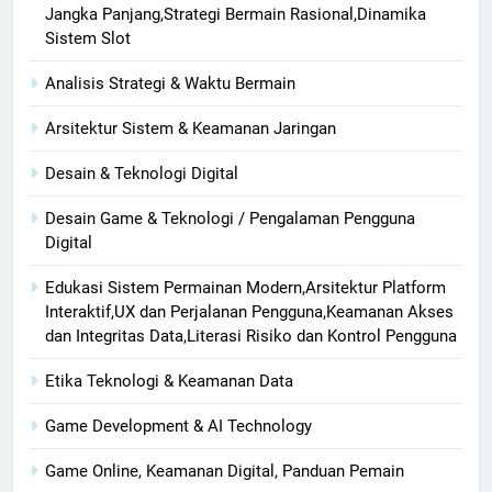
Jangka Panjang,Strategi Bermain Rasional,Dinamika
Sistem Slot
Analisis Strategi & Waktu Bermain
Arsitektur Sistem & Keamanan Jaringan
Desain & Teknologi Digital
Desain Game & Teknologi / Pengalaman Pengguna
Digital
Edukasi Sistem Permainan Modern,Arsitektur Platform
Interaktif,UX dan Perjalanan Pengguna,Keamanan Akses
dan Integritas Data,Literasi Risiko dan Kontrol Pengguna
Etika Teknologi & Keamanan Data
Game Development & AI Technology
Game Online, Keamanan Digital, Panduan Pemain