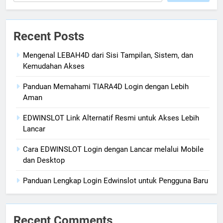
Recent Posts
Mengenal LEBAH4D dari Sisi Tampilan, Sistem, dan
Kemudahan Akses
Panduan Memahami TIARA4D Login dengan Lebih
Aman
EDWINSLOT Link Alternatif Resmi untuk Akses Lebih
Lancar
Cara EDWINSLOT Login dengan Lancar melalui Mobile
dan Desktop
Panduan Lengkap Login Edwinslot untuk Pengguna Baru
Recent Comments