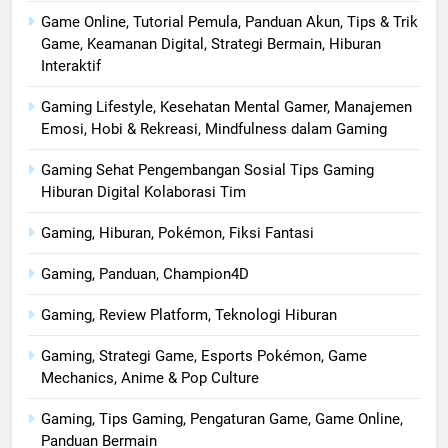
Game Online, Tutorial Pemula, Panduan Akun, Tips & Trik
Game, Keamanan Digital, Strategi Bermain, Hiburan
Interaktif
Gaming Lifestyle, Kesehatan Mental Gamer, Manajemen
Emosi, Hobi & Rekreasi, Mindfulness dalam Gaming
Gaming Sehat Pengembangan Sosial Tips Gaming
Hiburan Digital Kolaborasi Tim
Gaming, Hiburan, Pokémon, Fiksi Fantasi
Gaming, Panduan, Champion4D
Gaming, Review Platform, Teknologi Hiburan
Gaming, Strategi Game, Esports Pokémon, Game
Mechanics, Anime & Pop Culture
Gaming, Tips Gaming, Pengaturan Game, Game Online,
Panduan Bermain