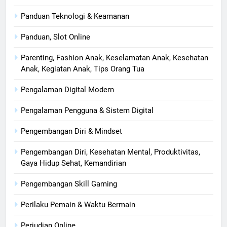
Panduan Teknologi & Keamanan
Panduan, Slot Online
Parenting, Fashion Anak, Keselamatan Anak, Kesehatan
Anak, Kegiatan Anak, Tips Orang Tua
Pengalaman Digital Modern
Pengalaman Pengguna & Sistem Digital
Pengembangan Diri & Mindset
Pengembangan Diri, Kesehatan Mental, Produktivitas,
Gaya Hidup Sehat, Kemandirian
Pengembangan Skill Gaming
Perilaku Pemain & Waktu Bermain
Perjudian Online