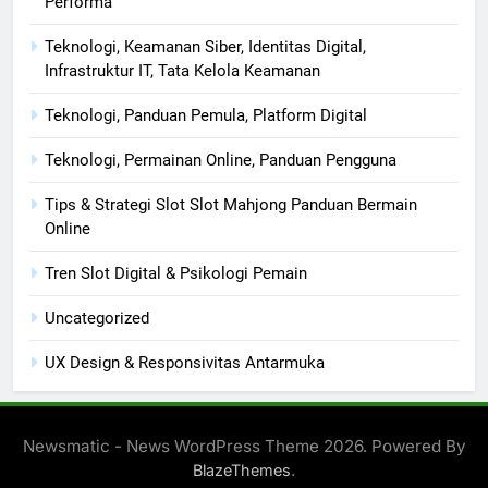
Performa
Teknologi, Keamanan Siber, Identitas Digital,
Infrastruktur IT, Tata Kelola Keamanan
Teknologi, Panduan Pemula, Platform Digital
Teknologi, Permainan Online, Panduan Pengguna
Tips & Strategi Slot Slot Mahjong Panduan Bermain
Online
Tren Slot Digital & Psikologi Pemain
Uncategorized
UX Design & Responsivitas Antarmuka
Newsmatic - News WordPress Theme 2026. Powered By
.
BlazeThemes