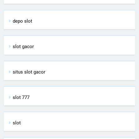
depo slot
slot gacor
situs slot gacor
slot 777
slot