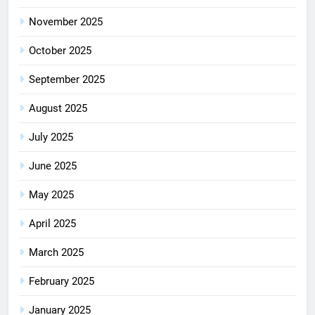
November 2025
October 2025
September 2025
August 2025
July 2025
June 2025
May 2025
April 2025
March 2025
February 2025
January 2025