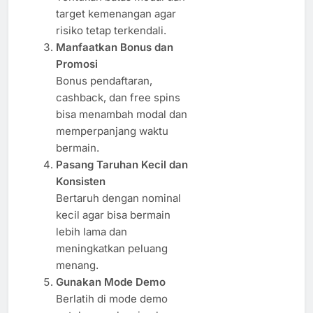
target kemenangan agar
risiko tetap terkendali.
Manfaatkan Bonus dan
Promosi
Bonus pendaftaran,
cashback, dan free spins
bisa menambah modal dan
memperpanjang waktu
bermain.
Pasang Taruhan Kecil dan
Konsisten
Bertaruh dengan nominal
kecil agar bisa bermain
lebih lama dan
meningkatkan peluang
menang.
Gunakan Mode Demo
Berlatih di mode demo