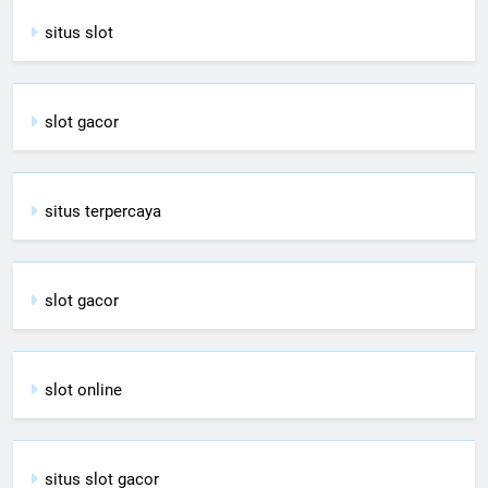
situs slot
slot gacor
situs terpercaya
slot gacor
slot online
situs slot gacor