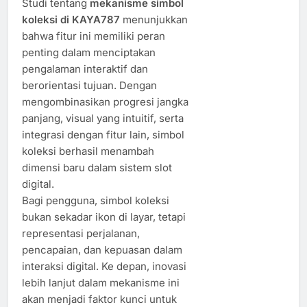
Studi tentang
mekanisme simbol
koleksi di KAYA787
menunjukkan
bahwa fitur ini memiliki peran
penting dalam menciptakan
pengalaman interaktif dan
berorientasi tujuan. Dengan
mengombinasikan progresi jangka
panjang, visual yang intuitif, serta
integrasi dengan fitur lain, simbol
koleksi berhasil menambah
dimensi baru dalam sistem slot
digital.
Bagi pengguna, simbol koleksi
bukan sekadar ikon di layar, tetapi
representasi perjalanan,
pencapaian, dan kepuasan dalam
interaksi digital. Ke depan, inovasi
lebih lanjut dalam mekanisme ini
akan menjadi faktor kunci untuk