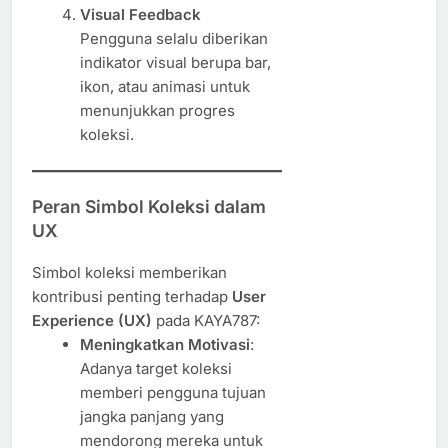
Visual Feedback
Pengguna selalu diberikan
indikator visual berupa bar,
ikon, atau animasi untuk
menunjukkan progres
koleksi.
Peran Simbol Koleksi dalam
UX
Simbol koleksi memberikan
kontribusi penting terhadap
User
Experience (UX)
pada KAYA787:
Meningkatkan Motivasi
:
Adanya target koleksi
memberi pengguna tujuan
jangka panjang yang
mendorong mereka untuk