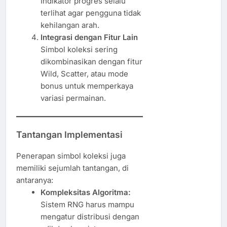
Indikator progres selalu
terlihat agar pengguna tidak
kehilangan arah.
Integrasi dengan Fitur Lain
Simbol koleksi sering
dikombinasikan dengan fitur
Wild, Scatter, atau mode
bonus untuk memperkaya
variasi permainan.
Tantangan Implementasi
Penerapan simbol koleksi juga
memiliki sejumlah tantangan, di
antaranya:
Kompleksitas Algoritma:
Sistem RNG harus mampu
mengatur distribusi dengan