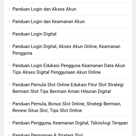
Panduan Login dan Akses Akun
Panduan Login dan Keamanan Akun
Panduan Login Digital
Panduan Login Digital, Akses Akun Online, Keamanan
Pengguna
Panduan Login Edukasi Pengguna Keamanan Data Akun
Tips Akses Digital Penggunaan Akun Online
Panduan Pemula Slot Online Edukasi Fitur Slot Strategi
Bermain Slot Tips Bermain Aman Hiburan Digital
Panduan Pemula, Bonus Slot Online, Strategi Bermain,
Review Situs Slot, Tips Slot Online
Panduan Pengguna, Keamanan Digital, Teknologi Terapan
Panduan Permainan & Strategi Slot