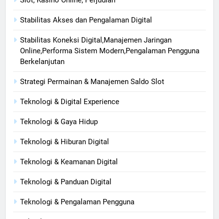
Slot, Kasino Online, Perjudian
Stabilitas Akses dan Pengalaman Digital
Stabilitas Koneksi Digital,Manajemen Jaringan
Online,Performa Sistem Modern,Pengalaman Pengguna
Berkelanjutan
Strategi Permainan & Manajemen Saldo Slot
Teknologi & Digital Experience
Teknologi & Gaya Hidup
Teknologi & Hiburan Digital
Teknologi & Keamanan Digital
Teknologi & Panduan Digital
Teknologi & Pengalaman Pengguna