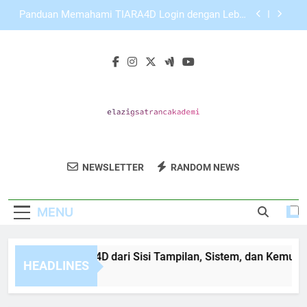
Skip
EDWINSLOT Link Alternatif Resmi untuk Akses
to
Lebih Lancar
content
Cara EDWINSLOT Login dengan Lancar melalui
Mobile dan Desktop
Mengenal LEBAH4D dari Sisi Tampilan, Sistem,
dan Kemudahan Akses
Panduan Memahami TIARA4D Login dengan Lebih
Aman
EDWINSLOT Link Alternatif Resmi untuk Akses
Lebih Lancar
Elazig Satranç
Belajar Catur Di Elazig Satranç Akademi,
Cara EDWINSLOT Login dengan Lancar melalui
NEWSLETTER
RANDOM NEWS
Akademi
Mobile dan Desktop
Pusat Pelatihan Untuk Pemain Catur Semua
Level.
MENU
ngenal LEBAH4D dari Sisi Tampilan, Sistem, dan Kemudahan
HEADLINES
Weeks Ago