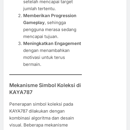
setelah mencapai target
jumlah tertentu.
Memberikan Progression
Gameplay
, sehingga
pengguna merasa sedang
mencapai tujuan.
Meningkatkan Engagement
dengan menambahkan
motivasi untuk terus
bermain.
Mekanisme Simbol Koleksi di
KAYA787
Penerapan simbol koleksi pada
KAYA787 dilakukan dengan
kombinasi algoritma dan desain
visual. Beberapa mekanisme