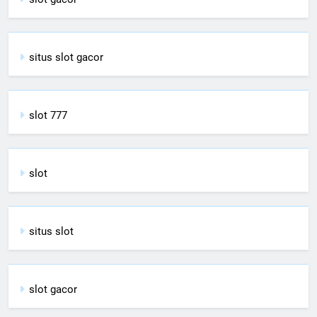
situs slot gacor
slot 777
slot
situs slot
slot gacor