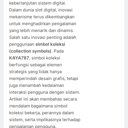
keberlanjutan sistem digital.
Dalam dunia slot digital, inovasi
mekanisme terus dikembangkan
untuk menghadirkan pengalaman
yang lebih menarik dan dinamis.
Salah satu inovasi penting adalah
penggunaan
simbol koleksi
(collection symbols)
. Pada
KAYA787
, simbol koleksi
berfungsi sebagai elemen
strategis yang tidak hanya
memperindah desain grafis, tetapi
juga menambah kedalaman
interaksi pengguna dengan sistem.
Artikel ini akan membahas secara
mendalam bagaimana simbol
koleksi bekerja, perannya dalam
sistem, serta implikasinya terhadap
pengalaman pengguna.