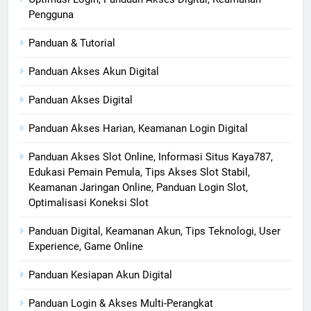
Pengguna
Panduan & Tutorial
Panduan Akses Akun Digital
Panduan Akses Digital
Panduan Akses Harian, Keamanan Login Digital
Panduan Akses Slot Online, Informasi Situs Kaya787,
Edukasi Pemain Pemula, Tips Akses Slot Stabil,
Keamanan Jaringan Online, Panduan Login Slot,
Optimalisasi Koneksi Slot
Panduan Digital, Keamanan Akun, Tips Teknologi, User
Experience, Game Online
Panduan Kesiapan Akun Digital
Panduan Login & Akses Multi-Perangkat