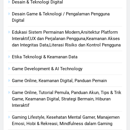
Desain & Teknologi Digital
Desain Game & Teknologi / Pengalaman Pengguna
Digital
Edukasi Sistem Permainan Modern,Arsitektur Platform
Interaktif,UX dan Perjalanan Pengguna,Keamanan Akses
dan Integritas Data,Literasi Risiko dan Kontrol Pengguna
Etika Teknologi & Keamanan Data
Game Development & AI Technology
Game Online, Keamanan Digital, Panduan Pemain
Game Online, Tutorial Pemula, Panduan Akun, Tips & Trik
Game, Keamanan Digital, Strategi Bermain, Hiburan
Interaktif
Gaming Lifestyle, Kesehatan Mental Gamer, Manajemen
Emosi, Hobi & Rekreasi, Mindfulness dalam Gaming