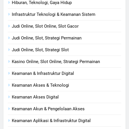
Hiburan, Teknologi, Gaya Hidup
Infrastruktur Teknologi & Keamanan Sistem
Judi Online, Slot Online, Slot Gacor
Judi Online, Slot, Strategi Permainan
Judi Online, Slot, Strategi Slot
Kasino Online, Slot Online, Strategi Permainan
Keamanan & Infrastruktur Digital
Keamanan Akses & Teknologi
Keamanan Akses Digital
Keamanan Akun & Pengelolaan Akses
Keamanan Aplikasi & Infrastruktur Digital