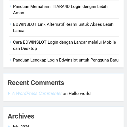
Panduan Memahami TIARA4D Login dengan Lebih
Aman
EDWINSLOT Link Alternatif Resmi untuk Akses Lebih
Lancar
Cara EDWINSLOT Login dengan Lancar melalui Mobile
dan Desktop
Panduan Lengkap Login Edwinslot untuk Pengguna Baru
Recent Comments
A WordPress Commenter
on
Hello world!
Archives