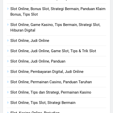
Slot Online, Bonus Slot, Strategi Bermain, Panduan Klaim
Bonus, Tips Slot
Slot Online, Game Kasino, Tips Bermain, Strategi Slot,
Hiburan Digital
Slot Online, Judi Online
Slot Online, Judi Online, Game Slot, Tips & Trik Slot
Slot Online, Judi Online, Panduan
Slot Online, Pembayaran Digital, Judi Online
Slot Online, Permainan Casino, Panduan Taruhan
Slot Online, Tips dan Strategi, Permainan Kasino
Slot Online, Tips Slot, Strategi Bermain