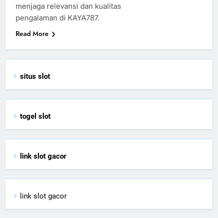
menjaga relevansi dan kualitas
pengalaman di KAYA787.
Read More
situs slot
togel slot
link slot gacor
link slot gacor