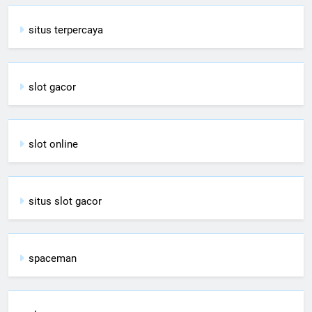
situs terpercaya
slot gacor
slot online
situs slot gacor
spaceman