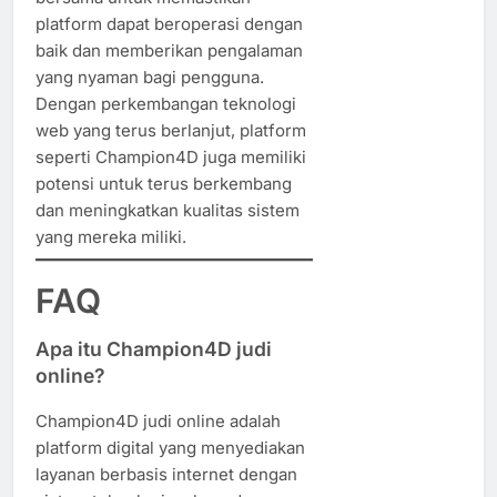
platform dapat beroperasi dengan
baik dan memberikan pengalaman
yang nyaman bagi pengguna.
Dengan perkembangan teknologi
web yang terus berlanjut, platform
seperti Champion4D juga memiliki
potensi untuk terus berkembang
dan meningkatkan kualitas sistem
yang mereka miliki.
FAQ
Apa itu Champion4D judi
online?
Champion4D judi online adalah
platform digital yang menyediakan
layanan berbasis internet dengan