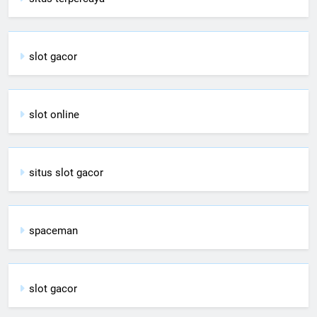
slot gacor
slot online
situs slot gacor
spaceman
slot gacor