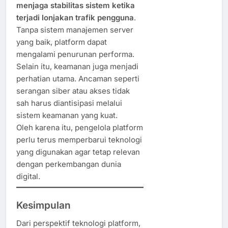
menjaga stabilitas sistem ketika
terjadi lonjakan trafik pengguna
.
Tanpa sistem manajemen server
yang baik, platform dapat
mengalami penurunan performa.
Selain itu, keamanan juga menjadi
perhatian utama. Ancaman seperti
serangan siber atau akses tidak
sah harus diantisipasi melalui
sistem keamanan yang kuat.
Oleh karena itu, pengelola platform
perlu terus memperbarui teknologi
yang digunakan agar tetap relevan
dengan perkembangan dunia
digital.
Kesimpulan
Dari perspektif teknologi platform,