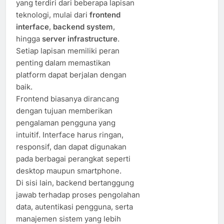
yang terdiri dari beberapa lapisan
teknologi, mulai dari
frontend
interface
,
backend system
,
hingga
server infrastructure
.
Setiap lapisan memiliki peran
penting dalam memastikan
platform dapat berjalan dengan
baik.
Frontend biasanya dirancang
dengan tujuan memberikan
pengalaman pengguna yang
intuitif. Interface harus ringan,
responsif, dan dapat digunakan
pada berbagai perangkat seperti
desktop maupun smartphone.
Di sisi lain, backend bertanggung
jawab terhadap proses pengolahan
data, autentikasi pengguna, serta
manajemen sistem yang lebih