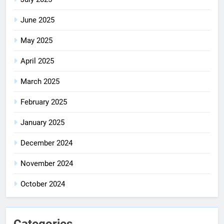
June 2025
May 2025
April 2025
March 2025
February 2025
January 2025
December 2024
November 2024
October 2024
Categories