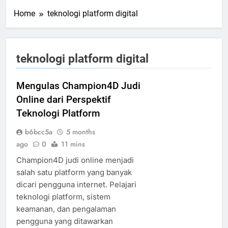
Home
teknologi platform digital
teknologi platform digital
Mengulas Champion4D Judi
Online dari Perspektif
Teknologi Platform
b6bcc5a
5 months
ago
0
11 mins
Champion4D judi online menjadi
salah satu platform yang banyak
dicari pengguna internet. Pelajari
teknologi platform, sistem
keamanan, dan pengalaman
pengguna yang ditawarkan