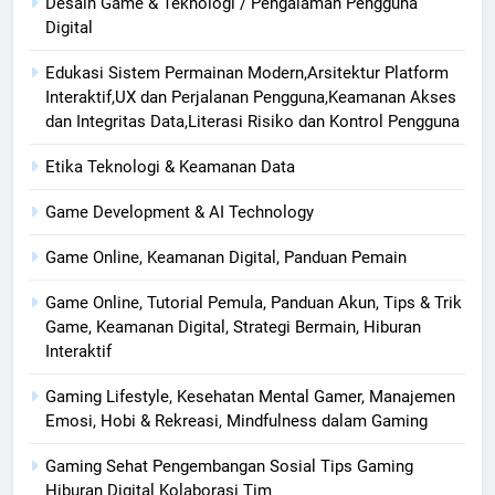
Desain Game & Teknologi / Pengalaman Pengguna
Digital
Edukasi Sistem Permainan Modern,Arsitektur Platform
Interaktif,UX dan Perjalanan Pengguna,Keamanan Akses
dan Integritas Data,Literasi Risiko dan Kontrol Pengguna
Etika Teknologi & Keamanan Data
Game Development & AI Technology
Game Online, Keamanan Digital, Panduan Pemain
Game Online, Tutorial Pemula, Panduan Akun, Tips & Trik
Game, Keamanan Digital, Strategi Bermain, Hiburan
Interaktif
Gaming Lifestyle, Kesehatan Mental Gamer, Manajemen
Emosi, Hobi & Rekreasi, Mindfulness dalam Gaming
Gaming Sehat Pengembangan Sosial Tips Gaming
Hiburan Digital Kolaborasi Tim