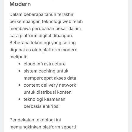
Modern
Dalam beberapa tahun terakhir,
perkembangan teknologi web telah
membawa perubahan besar dalam
cara platform digital dibangun.
Beberapa teknologi yang sering
digunakan oleh platform modern
meliputi:
cloud infrastructure
sistem caching untuk
mempercepat akses data
content delivery network
untuk distribusi konten
teknologi keamanan
berbasis enkripsi
Pendekatan teknologi ini
memungkinkan platform seperti