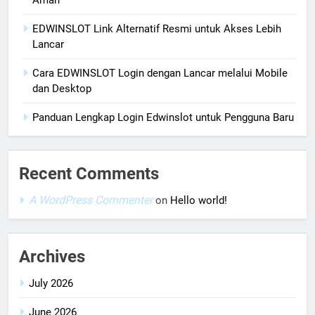
EDWINSLOT Link Alternatif Resmi untuk Akses Lebih
Lancar
Cara EDWINSLOT Login dengan Lancar melalui Mobile
dan Desktop
Panduan Lengkap Login Edwinslot untuk Pengguna Baru
Recent Comments
A WordPress Commenter
on
Hello world!
Archives
July 2026
June 2026