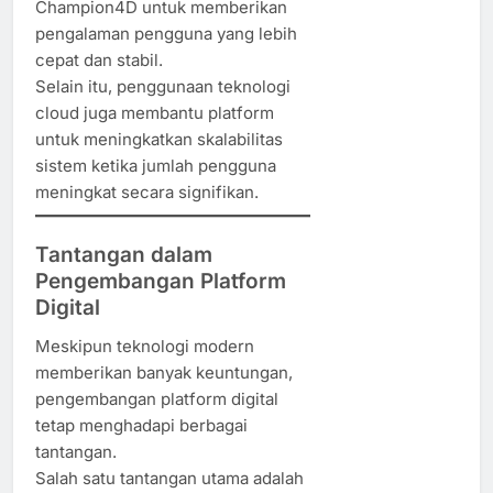
Champion4D untuk memberikan
pengalaman pengguna yang lebih
cepat dan stabil.
Selain itu, penggunaan teknologi
cloud juga membantu platform
untuk meningkatkan skalabilitas
sistem ketika jumlah pengguna
meningkat secara signifikan.
Tantangan dalam
Pengembangan Platform
Digital
Meskipun teknologi modern
memberikan banyak keuntungan,
pengembangan platform digital
tetap menghadapi berbagai
tantangan.
Salah satu tantangan utama adalah