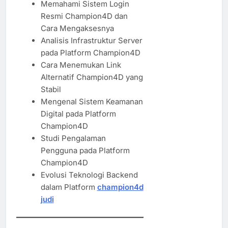
Memahami Sistem Login
Resmi Champion4D dan
Cara Mengaksesnya
Analisis Infrastruktur Server
pada Platform Champion4D
Cara Menemukan Link
Alternatif Champion4D yang
Stabil
Mengenal Sistem Keamanan
Digital pada Platform
Champion4D
Studi Pengalaman
Pengguna pada Platform
Champion4D
Evolusi Teknologi Backend
dalam Platform
champion4d
judi