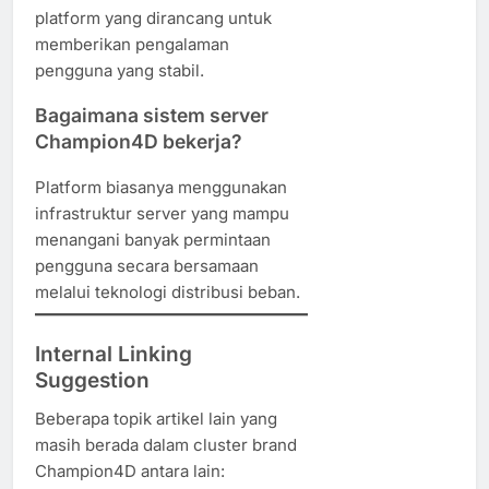
platform yang dirancang untuk
memberikan pengalaman
pengguna yang stabil.
Bagaimana sistem server
Champion4D bekerja?
Platform biasanya menggunakan
infrastruktur server yang mampu
menangani banyak permintaan
pengguna secara bersamaan
melalui teknologi distribusi beban.
Internal Linking
Suggestion
Beberapa topik artikel lain yang
masih berada dalam cluster brand
Champion4D antara lain: