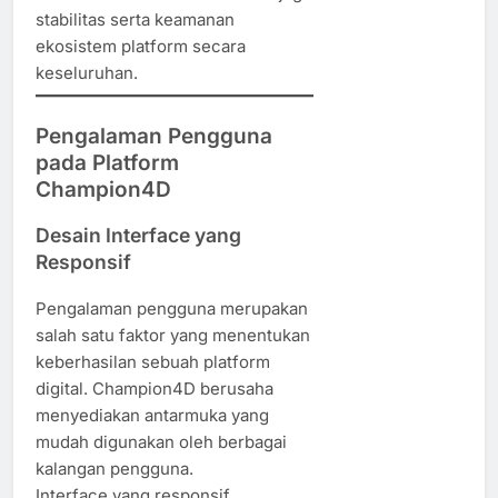
stabilitas serta keamanan
ekosistem platform secara
keseluruhan.
Pengalaman Pengguna
pada Platform
Champion4D
Desain Interface yang
Responsif
Pengalaman pengguna merupakan
salah satu faktor yang menentukan
keberhasilan sebuah platform
digital. Champion4D berusaha
menyediakan antarmuka yang
mudah digunakan oleh berbagai
kalangan pengguna.
Interface yang responsif