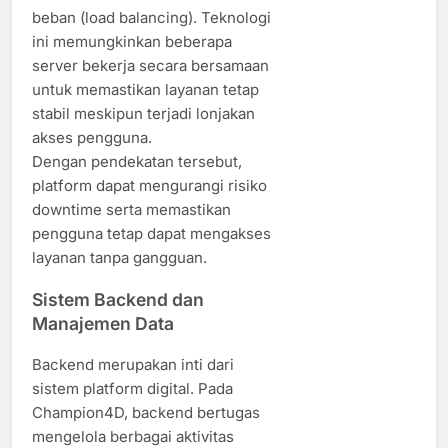
beban (load balancing). Teknologi
ini memungkinkan beberapa
server bekerja secara bersamaan
untuk memastikan layanan tetap
stabil meskipun terjadi lonjakan
akses pengguna.
Dengan pendekatan tersebut,
platform dapat mengurangi risiko
downtime serta memastikan
pengguna tetap dapat mengakses
layanan tanpa gangguan.
Sistem Backend dan
Manajemen Data
Backend merupakan inti dari
sistem platform digital. Pada
Champion4D, backend bertugas
mengelola berbagai aktivitas