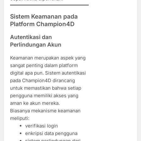
Sistem Keamanan pada
Platform Champion4D
Autentikasi dan
Perlindungan Akun
Keamanan merupakan aspek yang
sangat penting dalam platform
digital apa pun. Sistem autentikasi
pada Champion4D dirancang
untuk memastikan bahwa setiap
pengguna memiliki akses yang
aman ke akun mereka.
Biasanya mekanisme keamanan
meliputi:
verifikasi login
enkripsi data pengguna
sistem perlindungan dari