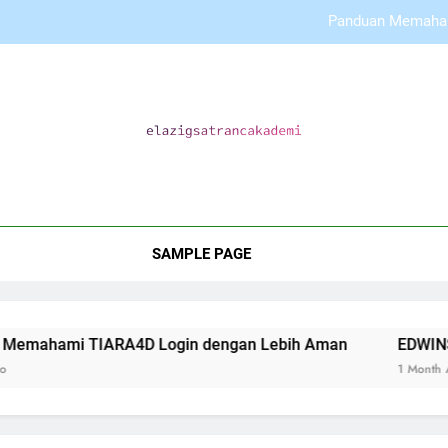
Panduan Memaham
EDWINSLOT Link Alter
Cara EDWINSLOT Login denga
Mengenal LEBAH4D dari Sisi Ta
zig Satranç Akademi
Panduan Memaham
tur Di Elazig Satranç Akademi, Pusat Pelatihan Untuk Pemain C
EDWINSLOT Link Alter
SAMPLE PAGE
Cara EDWINSLOT Login denga
IARA4D Login dengan Lebih Aman
EDWINSLOT Link Alt
1 Month Ago