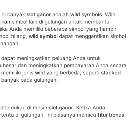
n di banyak
slot gacor
adalah
wild symbols
. Wild
kan simbol lain di gulungan untuk membantu
ika Anda memiliki beberapa simbol yang hampir
bol hilang,
wild symbol
dapat menggantikan simbol
enangan.
 dapat meningkatkan peluang Anda untuk
h besar dan meningkatkan pembayaran Anda secara
 memiliki jenis
wild
yang berbeda, seperti
stacked
h banyak pada gulungan.
g ditemukan di mesin
slot gacor
. Ketika Anda
rtentu di gulungan, ini biasanya memicu
fitur bonus