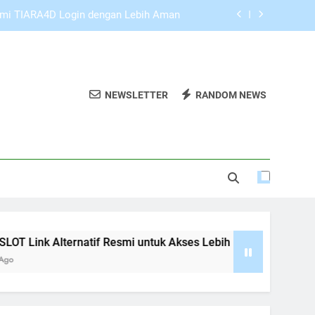
i TIARA4D Login dengan Lebih Aman
natif Resmi untuk Akses Lebih Lancar
n Lancar melalui Mobile dan Desktop
NEWSLETTER
RANDOM NEWS
mpilan, Sistem, dan Kemudahan Akses
i TIARA4D Login dengan Lebih Aman
atur Semua Level.
natif Resmi untuk Akses Lebih Lancar
n Lancar melalui Mobile dan Desktop
ernatif Resmi untuk Akses Lebih Lancar
Cara EDWINSLO
1 Month Ago