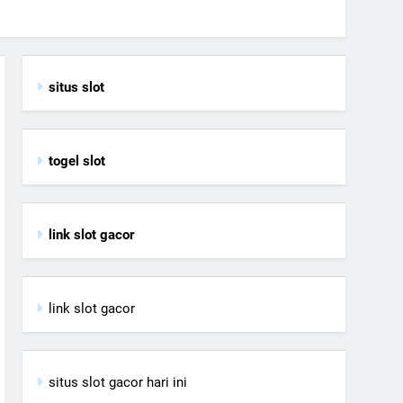
situs slot
togel slot
link slot gacor
link slot gacor
situs slot gacor hari ini