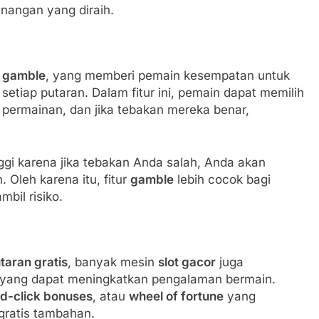
nangan yang diraih.
r
gamble
, yang memberi pemain kesempatan untuk
iap putaran. Dalam fitur ini, pemain dapat memilih
 permainan, dan jika tebakan mereka benar,
inggi karena jika tebakan Anda salah, Anda akan
 Oleh karena itu, fitur
gamble
lebih cocok bagi
bil risiko.
taran gratis
, banyak mesin
slot gacor
juga
yang dapat meningkatkan pengalaman bermain.
d-click bonuses
, atau
wheel of fortune
yang
gratis tambahan.