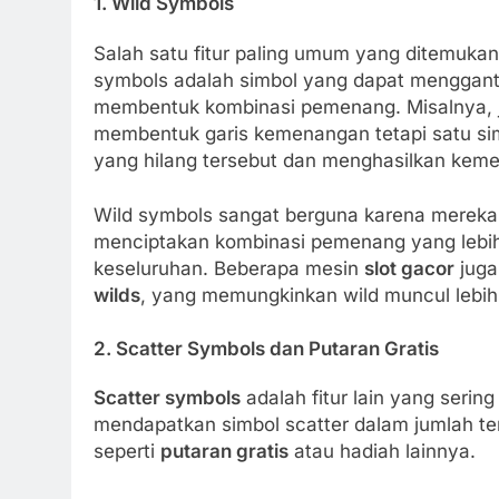
1.
Wild Symbols
Salah satu fitur paling umum yang ditemuka
symbols adalah simbol yang dapat mengganti
membentuk kombinasi pemenang. Misalnya, j
membentuk garis kemenangan tetapi satu sim
yang hilang tersebut dan menghasilkan kem
Wild symbols sangat berguna karena mereka
menciptakan kombinasi pemenang yang lebi
keseluruhan. Beberapa mesin
slot gacor
juga
wilds
, yang memungkinkan wild muncul lebi
2.
Scatter Symbols dan Putaran Gratis
Scatter symbols
adalah fitur lain yang serin
mendapatkan simbol scatter dalam jumlah te
seperti
putaran gratis
atau hadiah lainnya.