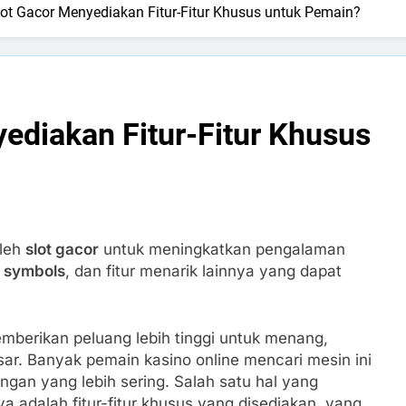
ot Gacor Menyediakan Fitur-Fitur Khusus untuk Pemain?
ediakan Fitur-Fitur Khusus
oleh
slot gacor
untuk meningkatkan pengalaman
d symbols
, dan fitur menarik lainnya yang dapat
mberikan peluang lebih tinggi untuk menang,
ar. Banyak pemain kasino online mencari mesin ini
gan yang lebih sering. Salah satu hal yang
ya adalah fitur-fitur khusus yang disediakan, yang