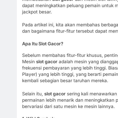
dapat meningkatkan peluang pemain untuk 
jackpot besar.
Pada artikel ini, kita akan membahas berbag
dan bagaimana fitur-fitur tersebut dapat m
Apa Itu Slot Gacor?
Sebelum membahas fitur-fitur khusus, penti
Mesin
slot gacor
adalah mesin yang diangga
frekuensi pembayaran yang lebih tinggi. Bia
Player) yang lebih tinggi, yang berarti pema
kembali sebagian besar taruhan mereka.
Selain itu,
slot gacor
sering kali menawarkan 
permainan lebih menarik dan meningkatkan pe
bervariasi dari satu mesin ke mesin lainnya.