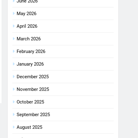
June 2026
May 2026
April 2026
March 2026
February 2026
January 2026
December 2025
November 2025
October 2025
September 2025
August 2025