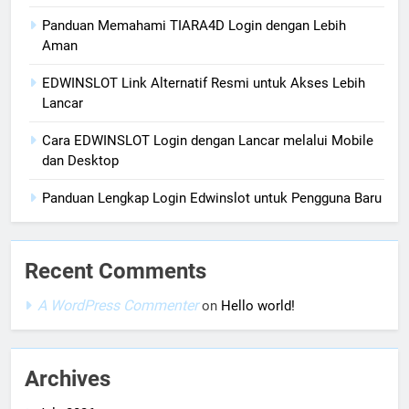
Panduan Memahami TIARA4D Login dengan Lebih
Aman
EDWINSLOT Link Alternatif Resmi untuk Akses Lebih
Lancar
Cara EDWINSLOT Login dengan Lancar melalui Mobile
dan Desktop
Panduan Lengkap Login Edwinslot untuk Pengguna Baru
Recent Comments
A WordPress Commenter
on
Hello world!
Archives