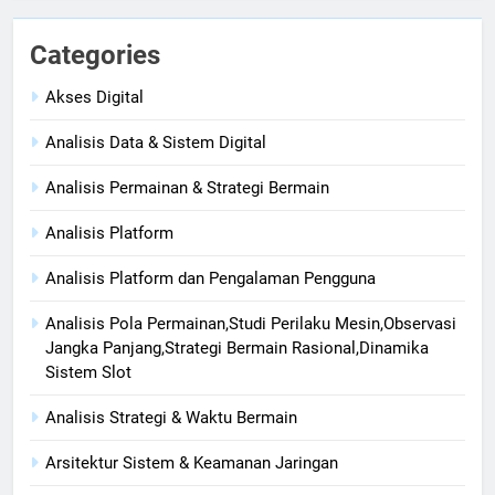
Categories
Akses Digital
Analisis Data & Sistem Digital
Analisis Permainan & Strategi Bermain
Analisis Platform
Analisis Platform dan Pengalaman Pengguna
Analisis Pola Permainan,Studi Perilaku Mesin,Observasi
Jangka Panjang,Strategi Bermain Rasional,Dinamika
Sistem Slot
Analisis Strategi & Waktu Bermain
Arsitektur Sistem & Keamanan Jaringan