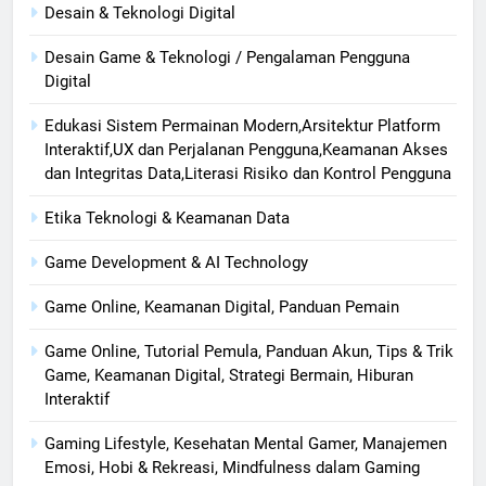
Desain & Teknologi Digital
Desain Game & Teknologi / Pengalaman Pengguna
Digital
Edukasi Sistem Permainan Modern,Arsitektur Platform
Interaktif,UX dan Perjalanan Pengguna,Keamanan Akses
dan Integritas Data,Literasi Risiko dan Kontrol Pengguna
Etika Teknologi & Keamanan Data
Game Development & AI Technology
Game Online, Keamanan Digital, Panduan Pemain
Game Online, Tutorial Pemula, Panduan Akun, Tips & Trik
Game, Keamanan Digital, Strategi Bermain, Hiburan
Interaktif
Gaming Lifestyle, Kesehatan Mental Gamer, Manajemen
Emosi, Hobi & Rekreasi, Mindfulness dalam Gaming