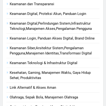
Keamanan dan Transparansi
Keamanan Digital, Proteksi Akun, Panduan Login
Keamanan Digital,Perlindungan Sistem,Infrastruktur
Teknologi,Manajemen Akses,Pengalaman Pengguna
Keamanan Login, Panduan Akses Digital, Brand Online
Keamanan Siber,Arsitektur Sistem,Pengalaman
Pengguna,Manajemen Identitas,Transformasi Digital
Keamanan Teknologi & Infrastruktur Digital
Kesehatan, Gaming, Manajemen Waktu, Gaya Hidup
Sehat, Produktivitas
Link Alternatif & Akses Aman
Olahraga, Sepak Bola, Manajemen Olahraga