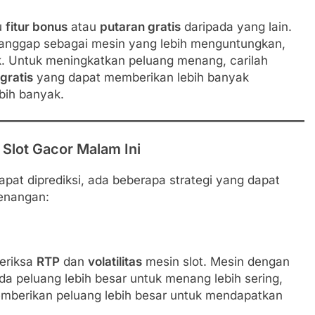
u
fitur bonus
atau
putaran gratis
daripada yang lain.
ianggap sebagai mesin yang lebih menguntungkan,
ak. Untuk meningkatkan peluang menang, carilah
gratis
yang dapat memberikan lebih banyak
bih banyak.
Slot Gacor Malam Ini
dapat diprediksi, ada beberapa strategi yang dapat
enangan:
eriksa
RTP
dan
volatilitas
mesin slot. Mesin dengan
da peluang lebih besar untuk menang lebih sering,
memberikan peluang lebih besar untuk mendapatkan