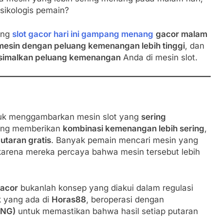
psikologis pemain?
ang
slot gacor hari ini gampang menang
gacor malam
mesin dengan peluang kemenangan lebih tinggi
, dan
imalkan peluang kemenangan
Anda di mesin slot.
ntuk menggambarkan mesin slot yang
sering
rung memberikan
kombinasi kemenangan lebih sering
,
utaran gratis
. Banyak pemain mencari mesin yang
 karena mereka percaya bahwa mesin tersebut lebih
gacor
bukanlah konsep yang diakui dalam regulasi
k yang ada di
Horas88
, beroperasi dengan
RNG)
untuk memastikan bahwa hasil setiap putaran