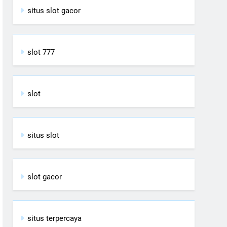
situs slot gacor
slot 777
slot
situs slot
slot gacor
situs terpercaya