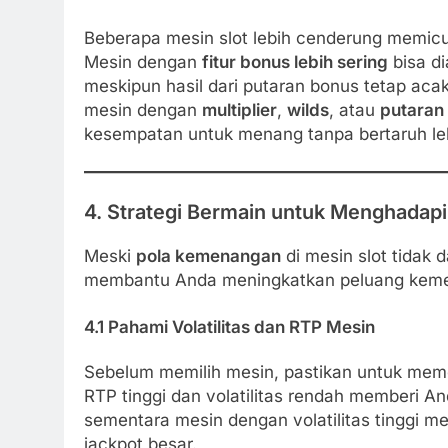
Beberapa mesin slot lebih cenderung memic
Mesin dengan
fitur bonus lebih sering
bisa d
meskipun hasil dari putaran bonus tetap ac
mesin dengan
multiplier
,
wilds
, atau
putaran 
kesempatan untuk menang tanpa bertaruh le
4.
Strategi Bermain untuk Menghadapi 
Meski
pola kemenangan
di mesin slot tidak 
membantu Anda meningkatkan peluang kem
4.1
Pahami Volatilitas dan RTP Mesin
Sebelum memilih mesin, pastikan untuk mem
RTP tinggi dan volatilitas rendah memberi An
sementara mesin dengan volatilitas tinggi 
jackpot besar.