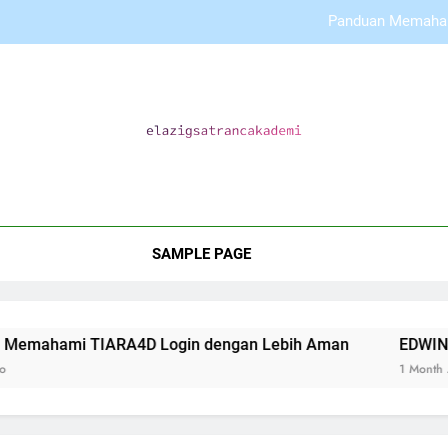
Panduan Memaham
EDWINSLOT Link Alter
Cara EDWINSLOT Login denga
Mengenal LEBAH4D dari Sisi Ta
zig Satranç Akademi
Panduan Memaham
tur Di Elazig Satranç Akademi, Pusat Pelatihan Untuk Pemain C
EDWINSLOT Link Alter
SAMPLE PAGE
Cara EDWINSLOT Login denga
TIARA4D Login dengan Lebih Aman
EDWINSLOT Link Al
1 Month Ago