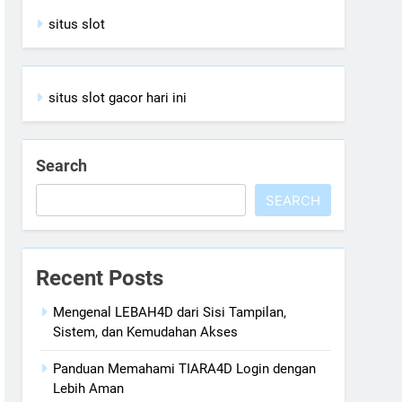
situs slot
situs slot gacor hari ini
Search
SEARCH
Recent Posts
Mengenal LEBAH4D dari Sisi Tampilan,
Sistem, dan Kemudahan Akses
Panduan Memahami TIARA4D Login dengan
Lebih Aman