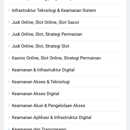
Infrastruktur Teknologi & Keamanan Sistem
Judi Online, Slot Online, Slot Gacor
Judi Online, Slot, Strategi Permainan
Judi Online, Slot, Strategi Slot
Kasino Online, Slot Online, Strategi Permainan
Keamanan & Infrastruktur Digital
Keamanan Akses & Teknologi
Keamanan Akses Digital
Keamanan Akun & Pengelolaan Akses
Keamanan Aplikasi & Infrastruktur Digital
Keamanan dan Transparansi