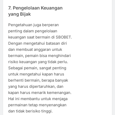
7.
Pengelolaan Keuangan
yang Bijak
Pengetahuan juga berperan
penting dalam pengelolaan
keuangan saat bermain di SBOBET.
Dengan mengetahui batasan diri
dan membuat anggaran untuk
bermain, pemain bisa menghindari
risiko keuangan yang tidak perlu.
Sebagai pemain, sangat penting
untuk mengetahui kapan harus
berhenti bermain, berapa banyak
yang harus dipertaruhkan, dan
kapan harus menarik kemenangan.
Hal ini membantu untuk menjaga
permainan tetap menyenangkan
dan tidak berisiko tinggi.