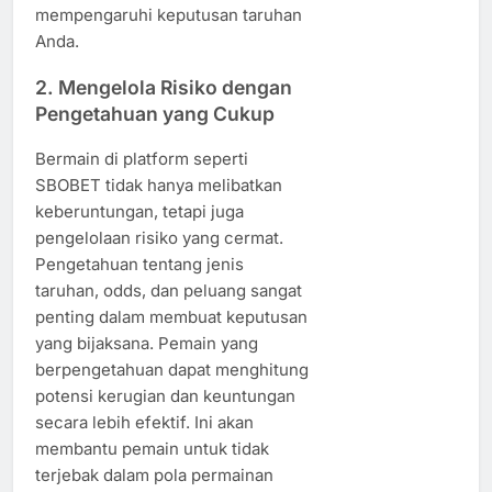
mempengaruhi keputusan taruhan
Anda.
2.
Mengelola Risiko dengan
Pengetahuan yang Cukup
Bermain di platform seperti
SBOBET tidak hanya melibatkan
keberuntungan, tetapi juga
pengelolaan risiko yang cermat.
Pengetahuan tentang jenis
taruhan, odds, dan peluang sangat
penting dalam membuat keputusan
yang bijaksana. Pemain yang
berpengetahuan dapat menghitung
potensi kerugian dan keuntungan
secara lebih efektif. Ini akan
membantu pemain untuk tidak
terjebak dalam pola permainan