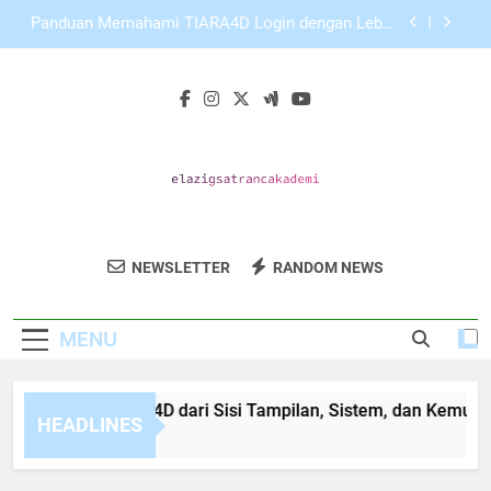
Skip
EDWINSLOT Link Alternatif Resmi untuk Akses
to
Lebih Lancar
content
Cara EDWINSLOT Login dengan Lancar melalui
Mobile dan Desktop
Mengenal LEBAH4D dari Sisi Tampilan, Sistem,
dan Kemudahan Akses
Panduan Memahami TIARA4D Login dengan Lebih
Aman
EDWINSLOT Link Alternatif Resmi untuk Akses
Lebih Lancar
Elazig Satranç
Belajar Catur Di Elazig Satranç Akademi,
Cara EDWINSLOT Login dengan Lancar melalui
NEWSLETTER
RANDOM NEWS
Akademi
Mobile dan Desktop
Pusat Pelatihan Untuk Pemain Catur Semua
Level.
MENU
ngenal LEBAH4D dari Sisi Tampilan, Sistem, dan Kemudahan
HEADLINES
Weeks Ago