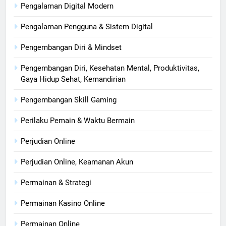
Pengalaman Digital Modern
Pengalaman Pengguna & Sistem Digital
Pengembangan Diri & Mindset
Pengembangan Diri, Kesehatan Mental, Produktivitas,
Gaya Hidup Sehat, Kemandirian
Pengembangan Skill Gaming
Perilaku Pemain & Waktu Bermain
Perjudian Online
Perjudian Online, Keamanan Akun
Permainan & Strategi
Permainan Kasino Online
Permainan Online