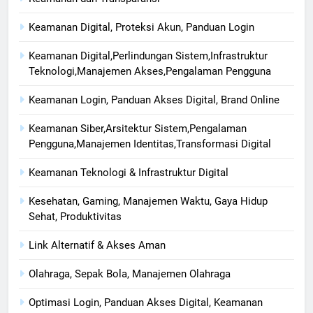
Keamanan Digital, Proteksi Akun, Panduan Login
Keamanan Digital,Perlindungan Sistem,Infrastruktur
Teknologi,Manajemen Akses,Pengalaman Pengguna
Keamanan Login, Panduan Akses Digital, Brand Online
Keamanan Siber,Arsitektur Sistem,Pengalaman
Pengguna,Manajemen Identitas,Transformasi Digital
Keamanan Teknologi & Infrastruktur Digital
Kesehatan, Gaming, Manajemen Waktu, Gaya Hidup
Sehat, Produktivitas
Link Alternatif & Akses Aman
Olahraga, Sepak Bola, Manajemen Olahraga
Optimasi Login, Panduan Akses Digital, Keamanan