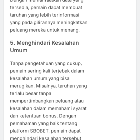
tersedia, pemain dapat membuat
taruhan yang lebih terinformasi,
yang pada gilirannya meningkatkan
peluang mereka untuk menang.
5.
Menghindari Kesalahan
Umum
Tanpa pengetahuan yang cukup,
pemain sering kali terjebak dalam
kesalahan umum yang bisa
merugikan. Misalnya, taruhan yang
terlalu besar tanpa
mempertimbangkan peluang atau
kesalahan dalam memahami syarat
dan ketentuan bonus. Dengan
pemahaman yang baik tentang
platform SBOBET, pemain dapat
menghindari kesalahan tersebut