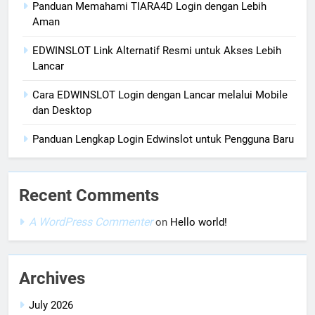
Panduan Memahami TIARA4D Login dengan Lebih
Aman
EDWINSLOT Link Alternatif Resmi untuk Akses Lebih
Lancar
Cara EDWINSLOT Login dengan Lancar melalui Mobile
dan Desktop
Panduan Lengkap Login Edwinslot untuk Pengguna Baru
Recent Comments
A WordPress Commenter
on
Hello world!
Archives
July 2026