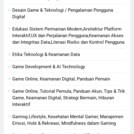
Desain Game & Teknologi / Pengalaman Pengguna
Digital
Edukasi Sistem Permainan Modern,Arsitektur Platform
Interaktif,UX dan Perjalanan Pengguna,Keamanan Akses
dan Integritas Data,Literasi Risiko dan Kontrol Pengguna
Etika Teknologi & Keamanan Data
Game Development & AI Technology
Game Online, Keamanan Digital, Panduan Pemain
Game Online, Tutorial Pemula, Panduan Akun, Tips & Trik
Game, Keamanan Digital, Strategi Bermain, Hiburan
Interaktif
Gaming Lifestyle, Kesehatan Mental Gamer, Manajemen
Emosi, Hobi & Rekreasi, Mindfulness dalam Gaming