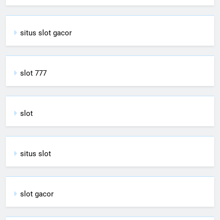
situs slot gacor
slot 777
slot
situs slot
slot gacor