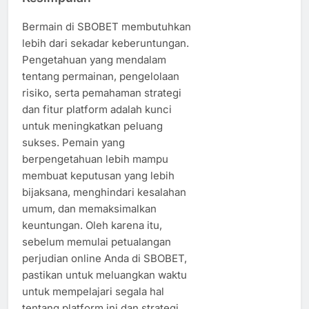
Bermain di SBOBET membutuhkan
lebih dari sekadar keberuntungan.
Pengetahuan yang mendalam
tentang permainan, pengelolaan
risiko, serta pemahaman strategi
dan fitur platform adalah kunci
untuk meningkatkan peluang
sukses. Pemain yang
berpengetahuan lebih mampu
membuat keputusan yang lebih
bijaksana, menghindari kesalahan
umum, dan memaksimalkan
keuntungan. Oleh karena itu,
sebelum memulai petualangan
perjudian online Anda di SBOBET,
pastikan untuk meluangkan waktu
untuk mempelajari segala hal
tentang platform ini dan strategi