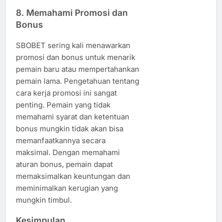
8.
Memahami Promosi dan
Bonus
SBOBET sering kali menawarkan
promosi dan bonus untuk menarik
pemain baru atau mempertahankan
pemain lama. Pengetahuan tentang
cara kerja promosi ini sangat
penting. Pemain yang tidak
memahami syarat dan ketentuan
bonus mungkin tidak akan bisa
memanfaatkannya secara
maksimal. Dengan memahami
aturan bonus, pemain dapat
memaksimalkan keuntungan dan
meminimalkan kerugian yang
mungkin timbul.
Kesimpulan