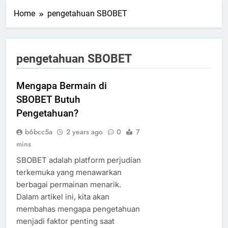
Home
pengetahuan SBOBET
pengetahuan SBOBET
Mengapa Bermain di
SBOBET Butuh
Pengetahuan?
b6bcc5a
2 years ago
0
7
mins
SBOBET adalah platform perjudian
terkemuka yang menawarkan
berbagai permainan menarik.
Dalam artikel ini, kita akan
membahas mengapa pengetahuan
menjadi faktor penting saat