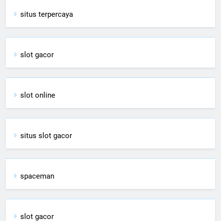
situs terpercaya
slot gacor
slot online
situs slot gacor
spaceman
slot gacor