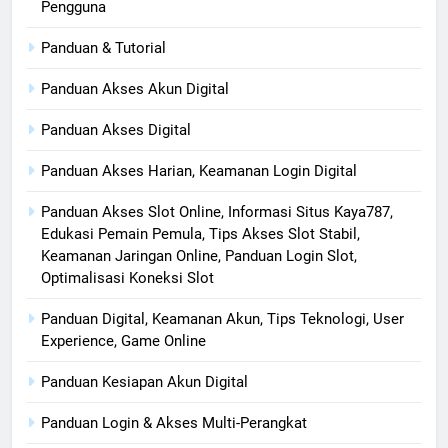
Pengguna
Panduan & Tutorial
Panduan Akses Akun Digital
Panduan Akses Digital
Panduan Akses Harian, Keamanan Login Digital
Panduan Akses Slot Online, Informasi Situs Kaya787,
Edukasi Pemain Pemula, Tips Akses Slot Stabil,
Keamanan Jaringan Online, Panduan Login Slot,
Optimalisasi Koneksi Slot
Panduan Digital, Keamanan Akun, Tips Teknologi, User
Experience, Game Online
Panduan Kesiapan Akun Digital
Panduan Login & Akses Multi-Perangkat