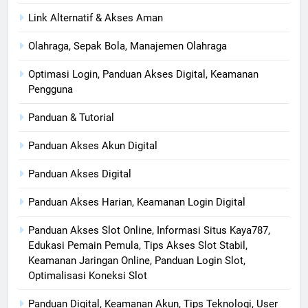
Link Alternatif & Akses Aman
Olahraga, Sepak Bola, Manajemen Olahraga
Optimasi Login, Panduan Akses Digital, Keamanan
Pengguna
Panduan & Tutorial
Panduan Akses Akun Digital
Panduan Akses Digital
Panduan Akses Harian, Keamanan Login Digital
Panduan Akses Slot Online, Informasi Situs Kaya787,
Edukasi Pemain Pemula, Tips Akses Slot Stabil,
Keamanan Jaringan Online, Panduan Login Slot,
Optimalisasi Koneksi Slot
Panduan Digital, Keamanan Akun, Tips Teknologi, User