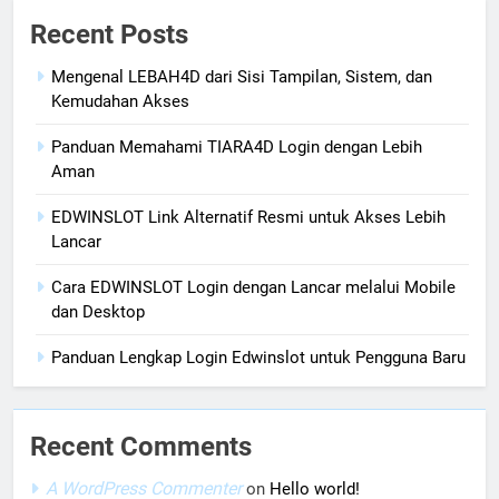
Recent Posts
Mengenal LEBAH4D dari Sisi Tampilan, Sistem, dan
Kemudahan Akses
Panduan Memahami TIARA4D Login dengan Lebih
Aman
EDWINSLOT Link Alternatif Resmi untuk Akses Lebih
Lancar
Cara EDWINSLOT Login dengan Lancar melalui Mobile
dan Desktop
Panduan Lengkap Login Edwinslot untuk Pengguna Baru
Recent Comments
A WordPress Commenter
on
Hello world!