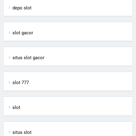
depo slot
slot gacor
situs slot gacor
slot 777
slot
situs slot