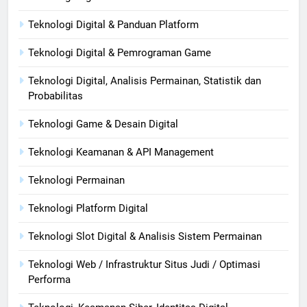
Teknologi Digital & Panduan Platform
Teknologi Digital & Pemrograman Game
Teknologi Digital, Analisis Permainan, Statistik dan
Probabilitas
Teknologi Game & Desain Digital
Teknologi Keamanan & API Management
Teknologi Permainan
Teknologi Platform Digital
Teknologi Slot Digital & Analisis Sistem Permainan
Teknologi Web / Infrastruktur Situs Judi / Optimasi
Performa