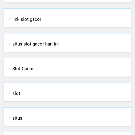
link slot gacor
situs slot gacor hari ini
Slot Gacor
slot
situs