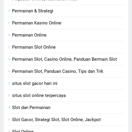
Permainan & Strategi
Permainan Kasino Online
Permainan Online
Permainan Slot Online
Permainan Slot, Casino Online, Panduan Bermain Slot
Permainan Slot, Panduan Casino, Tips dan Trik
situs slot gacor hari ini
situs slot online terpercaya
Slot dan Permainan
Slot Gacor, Strategi Slot, Slot Online, Jackpot
Slot Online