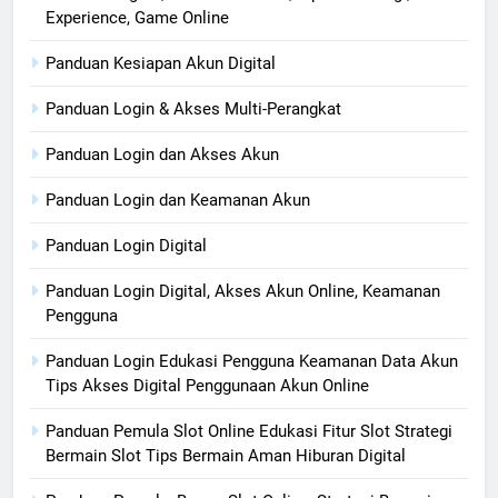
Experience, Game Online
Panduan Kesiapan Akun Digital
Panduan Login & Akses Multi-Perangkat
Panduan Login dan Akses Akun
Panduan Login dan Keamanan Akun
Panduan Login Digital
Panduan Login Digital, Akses Akun Online, Keamanan
Pengguna
Panduan Login Edukasi Pengguna Keamanan Data Akun
Tips Akses Digital Penggunaan Akun Online
Panduan Pemula Slot Online Edukasi Fitur Slot Strategi
Bermain Slot Tips Bermain Aman Hiburan Digital