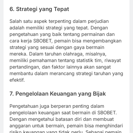
6.
Strategi yang Tepat
Salah satu aspek terpenting dalam perjudian
adalah memiliki strategi yang tepat. Dengan
pengetahuan yang baik tentang permainan dan
cara kerja SBOBET, pemain bisa mengembangkan
strategi yang sesuai dengan gaya bermain
mereka. Dalam taruhan olahraga, misalnya,
memiliki pemahaman tentang statistik tim, riwayat
pertandingan, dan faktor lainnya akan sangat
membantu dalam merancang strategi taruhan yang
efektif.
7.
Pengelolaan Keuangan yang Bijak
Pengetahuan juga berperan penting dalam
pengelolaan keuangan saat bermain di SBOBET.
Dengan mengetahui batasan diri dan membuat
anggaran untuk bermain, pemain bisa menghindari
risiko keuangan yang tidak perlu. Sebagai pemain,