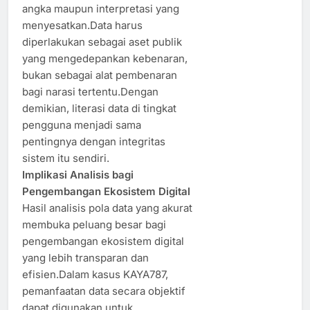
angka maupun interpretasi yang
menyesatkan.Data harus
diperlakukan sebagai aset publik
yang mengedepankan kebenaran,
bukan sebagai alat pembenaran
bagi narasi tertentu.Dengan
demikian, literasi data di tingkat
pengguna menjadi sama
pentingnya dengan integritas
sistem itu sendiri.
Implikasi Analisis bagi
Pengembangan Ekosistem Digital
Hasil analisis pola data yang akurat
membuka peluang besar bagi
pengembangan ekosistem digital
yang lebih transparan dan
efisien.Dalam kasus KAYA787,
pemanfaatan data secara objektif
dapat digunakan untuk