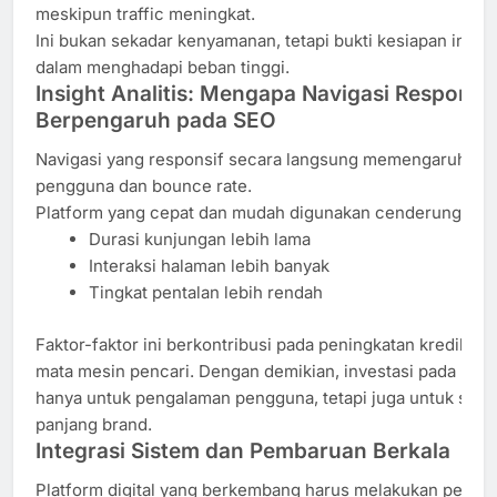
meskipun traffic meningkat.
Ini bukan sekadar kenyamanan, tetapi bukti kesiapan infras
dalam menghadapi beban tinggi.
Insight Analitis: Mengapa Navigasi Responsif
Berpengaruh pada SEO
Navigasi yang responsif secara langsung memengaruhi wak
pengguna dan bounce rate.
Platform yang cepat dan mudah digunakan cenderung memi
Durasi kunjungan lebih lama
Interaksi halaman lebih banyak
Tingkat pentalan lebih rendah
Faktor-faktor ini berkontribusi pada peningkatan kredibilit
mata mesin pencari. Dengan demikian, investasi pada navi
hanya untuk pengalaman pengguna, tetapi juga untuk strat
panjang brand.
Integrasi Sistem dan Pembaruan Berkala
Platform digital yang berkembang harus melakukan pemba