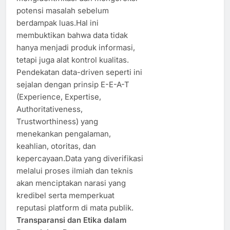
potensi masalah sebelum
berdampak luas.Hal ini
membuktikan bahwa data tidak
hanya menjadi produk informasi,
tetapi juga alat kontrol kualitas.
Pendekatan data-driven seperti ini
sejalan dengan prinsip E-E-A-T
(Experience, Expertise,
Authoritativeness,
Trustworthiness) yang
menekankan pengalaman,
keahlian, otoritas, dan
kepercayaan.Data yang diverifikasi
melalui proses ilmiah dan teknis
akan menciptakan narasi yang
kredibel serta memperkuat
reputasi platform di mata publik.
Transparansi dan Etika dalam