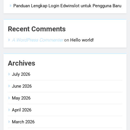
Panduan Lengkap Login Edwinslot untuk Pengguna Baru
Recent Comments
A WordPress Commenter
on
Hello world!
Archives
July 2026
June 2026
May 2026
April 2026
March 2026