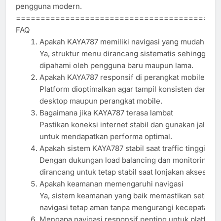
pengguna modern.
=========================================
FAQ
Apakah KAYA787 memiliki navigasi yang mudah dig
Ya, struktur menu dirancang sistematis sehingga m
dipahami oleh pengguna baru maupun lama.
Apakah KAYA787 responsif di perangkat mobile
Platform dioptimalkan agar tampil konsisten dan cep
desktop maupun perangkat mobile.
Bagaimana jika KAYA787 terasa lambat
Pastikan koneksi internet stabil dan gunakan jalur a
untuk mendapatkan performa optimal.
Apakah sistem KAYA787 stabil saat traffic tinggi
Dengan dukungan load balancing dan monitoring ser
dirancang untuk tetap stabil saat lonjakan akses.
Apakah keamanan memengaruhi navigasi
Ya, sistem keamanan yang baik memastikan setiap 
navigasi tetap aman tanpa mengurangi kecepatan a
Mengapa navigasi responsif penting untuk platform 