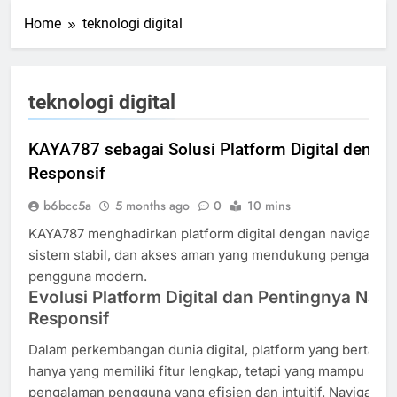
Home
teknologi digital
teknologi digital
KAYA787 sebagai Solusi Platform Digital dengan
Responsif
b6bcc5a
5 months ago
0
10 mins
KAYA787 menghadirkan platform digital dengan navigasi re
sistem stabil, dan akses aman yang mendukung pengalam
pengguna modern.
Evolusi Platform Digital dan Pentingnya Navi
Responsif
Dalam perkembangan dunia digital, platform yang bertaha
hanya yang memiliki fitur lengkap, tetapi yang mampu me
pengalaman pengguna yang efisien dan intuitif. Navigasi r