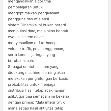
mengandalkan algoritma
pembelajaran untuk
mengoptimalkan pengalaman
pengguna dan efisiensi
sistem.Dinamika ini bukan berarti
manipulasi data, melainkan bentuk
evolusi sistem dalam
menyesuaikan diri terhadap
volume trafik, pola penggunaan,
serta kondisi jaringan yang
berubah-ubah.
Sebagai contoh, sistem yang
didukung machine learning akan
melakukan penghitungan berbasis
probabilitas untuk menjaga
distribusi hasil tetap acak namun
adil.Algoritma semacam ini bekerja
dengan prinsip “data integrity”, di
mana setiap hasil aktivitas tetap