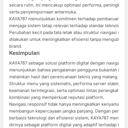
secara rutin. Ini mencakup optimasi performa, peningkata
serta penyempurnaan antarmuka.
KAYA787 menunjukkan komitmen terhadap pembaruan ini
menjaga sistem tetap relevan terhadap standar teknologi t
Perubahan kecil pada tata letak atau struktur navigasi serin
dilakukan untuk meningkatkan efisiensi tanpa mengubah id
brand.
Kesimpulan
KAYA787 sebagai solusi platform digital dengan navigasi r
menunjukkan bahwa pengalaman pengguna bukanlah kebet
melainkan hasil dari perencanaan teknis yang matang.
Struktur menu yang sistematis, performa server stabil, sis
keamanan terintegrasi, serta optimasi lintas perangkat men
kombinasi yang memperkuat reputasi platform.
Navigasi responsif tidak hanya meningkatkan kenyamanan, 
membangun kepercayaan jangka panjang. Dengan pendek
berbasis teknologi dan efisiensi sistem, KAYA787 menemp
dirinya sebagai platform digital yang adaptif terhadap keb