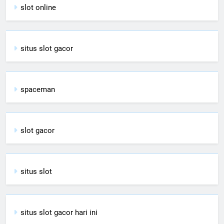
slot online
situs slot gacor
spaceman
slot gacor
situs slot
situs slot gacor hari ini