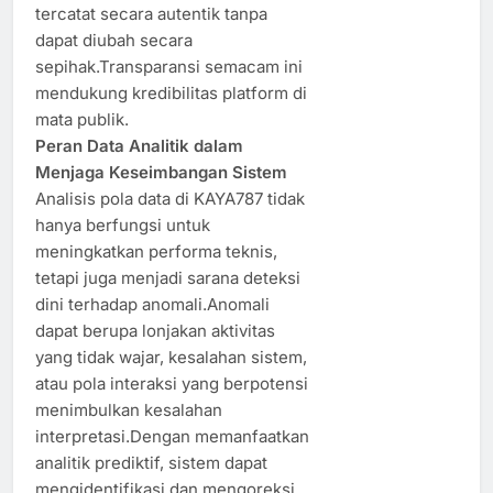
tercatat secara autentik tanpa
dapat diubah secara
sepihak.Transparansi semacam ini
mendukung kredibilitas platform di
mata publik.
Peran Data Analitik dalam
Menjaga Keseimbangan Sistem
Analisis pola data di KAYA787 tidak
hanya berfungsi untuk
meningkatkan performa teknis,
tetapi juga menjadi sarana deteksi
dini terhadap anomali.Anomali
dapat berupa lonjakan aktivitas
yang tidak wajar, kesalahan sistem,
atau pola interaksi yang berpotensi
menimbulkan kesalahan
interpretasi.Dengan memanfaatkan
analitik prediktif, sistem dapat
mengidentifikasi dan mengoreksi