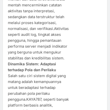
mentah mencerminkan catatan
aktivitas tanpa interpretasi,
sedangkan data terstruktur telah
melalui proses kategorisasi,
normalisasi, dan verifikasi.Aktivitas
seperti audit log, tingkat akses
pengguna, hingga pemantauan
performa server menjadi indikator
yang berguna untuk mengukur
stabilitas dan kredibilitas sistem.
Dinamika Sistem: Adaptasi
terhadap Pola dan Perilaku
Salah satu ciri sistem digital yang
matang adalah kemampuannya
untuk beradaptasi terhadap
perubahan pola perilaku
pengguna.KAYA787, seperti banyak
platform berbasis analitik,