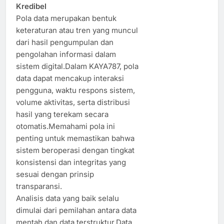
Kredibel
Pola data merupakan bentuk
keteraturan atau tren yang muncul
dari hasil pengumpulan dan
pengolahan informasi dalam
sistem digital.Dalam KAYA787, pola
data dapat mencakup interaksi
pengguna, waktu respons sistem,
volume aktivitas, serta distribusi
hasil yang terekam secara
otomatis.Memahami pola ini
penting untuk memastikan bahwa
sistem beroperasi dengan tingkat
konsistensi dan integritas yang
sesuai dengan prinsip
transparansi.
Analisis data yang baik selalu
dimulai dari pemilahan antara data
mentah dan data terstruktur.Data