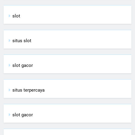
slot
situs slot
slot gacor
situs terpercaya
slot gacor