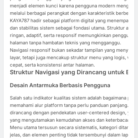
menjadi elemen kunci karena pengguna modern mengakse
melalui berbagai perangkat dengan karakteristik berbeda.
KAYA787 hadir sebagai platform digital yang menempatkan
dan stabilitas sistem sebagai fondasi utama. Struktur ant
ringan, adaptif, serta responsif memungkinkan pengguna 
halaman tanpa hambatan teknis yang mengganggu.
Navigasi responsif bukan sekadar tampilan yang menyesu
layar, tetapi juga mencakup struktur menu yang logis, wak
cepat, serta konsistensi antar halaman.
Struktur Navigasi yang Dirancang untuk Efis
Desain Antarmuka Berbasis Pengguna
Salah satu indikator kualitas sistem adalah bagaimana pen
memahami alur platform tanpa perlu panduan panjang. KA
dirancang dengan pendekatan user-centered design, yaitu
yang mengutamakan kemudahan akses dan keterbacaan.
Menu utama tersusun secara sistematis, kategori ditampil
jelas, dan elemen penting tidak tersembunyi dalam lapisan