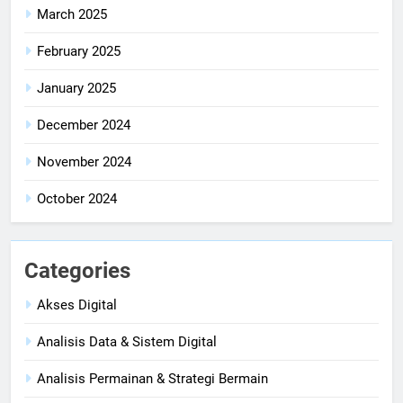
March 2025
February 2025
January 2025
December 2024
November 2024
October 2024
Categories
Akses Digital
Analisis Data & Sistem Digital
Analisis Permainan & Strategi Bermain