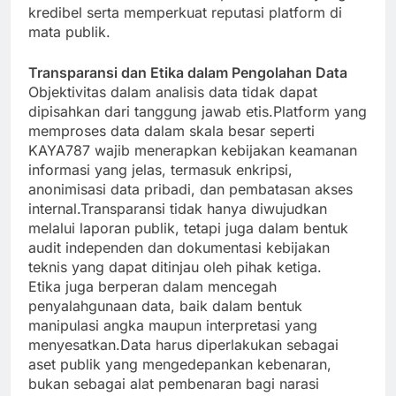
kredibel serta memperkuat reputasi platform di
mata publik.
Transparansi dan Etika dalam Pengolahan Data
Objektivitas dalam analisis data tidak dapat
dipisahkan dari tanggung jawab etis.Platform yang
memproses data dalam skala besar seperti
KAYA787 wajib menerapkan kebijakan keamanan
informasi yang jelas, termasuk enkripsi,
anonimisasi data pribadi, dan pembatasan akses
internal.Transparansi tidak hanya diwujudkan
melalui laporan publik, tetapi juga dalam bentuk
audit independen dan dokumentasi kebijakan
teknis yang dapat ditinjau oleh pihak ketiga.
Etika juga berperan dalam mencegah
penyalahgunaan data, baik dalam bentuk
manipulasi angka maupun interpretasi yang
menyesatkan.Data harus diperlakukan sebagai
aset publik yang mengedepankan kebenaran,
bukan sebagai alat pembenaran bagi narasi