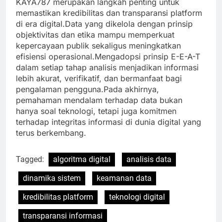
KAYA787 merupakan langkah penting untuk
memastikan kredibilitas dan transparansi platform
di era digital.Data yang dikelola dengan prinsip
objektivitas dan etika mampu memperkuat
kepercayaan publik sekaligus meningkatkan
efisiensi operasional.Mengadopsi prinsip E-E-A-T
dalam setiap tahap analisis menjadikan informasi
lebih akurat, verifikatif, dan bermanfaat bagi
pengalaman pengguna.Pada akhirnya,
pemahaman mendalam terhadap data bukan
hanya soal teknologi, tetapi juga komitmen
terhadap integritas informasi di dunia digital yang
terus berkembang.
Tagged:
algoritma digital
analisis data
dinamika sistem
keamanan data
kredibilitas platform
teknologi digital
transparansi informasi