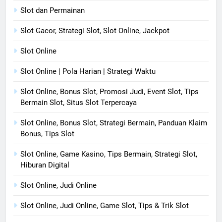
Slot dan Permainan
Slot Gacor, Strategi Slot, Slot Online, Jackpot
Slot Online
Slot Online | Pola Harian | Strategi Waktu
Slot Online, Bonus Slot, Promosi Judi, Event Slot, Tips
Bermain Slot, Situs Slot Terpercaya
Slot Online, Bonus Slot, Strategi Bermain, Panduan Klaim
Bonus, Tips Slot
Slot Online, Game Kasino, Tips Bermain, Strategi Slot,
Hiburan Digital
Slot Online, Judi Online
Slot Online, Judi Online, Game Slot, Tips & Trik Slot