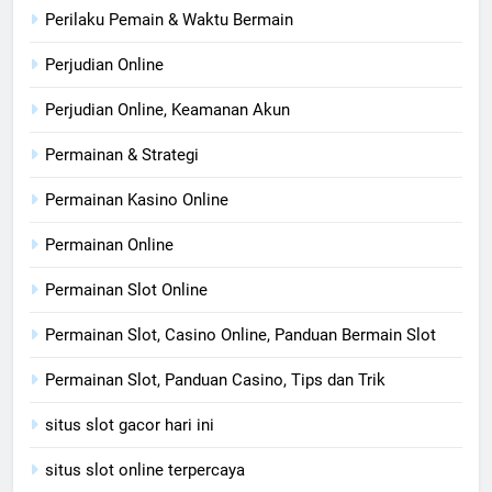
Perilaku Pemain & Waktu Bermain
Perjudian Online
Perjudian Online, Keamanan Akun
Permainan & Strategi
Permainan Kasino Online
Permainan Online
Permainan Slot Online
Permainan Slot, Casino Online, Panduan Bermain Slot
Permainan Slot, Panduan Casino, Tips dan Trik
situs slot gacor hari ini
situs slot online terpercaya