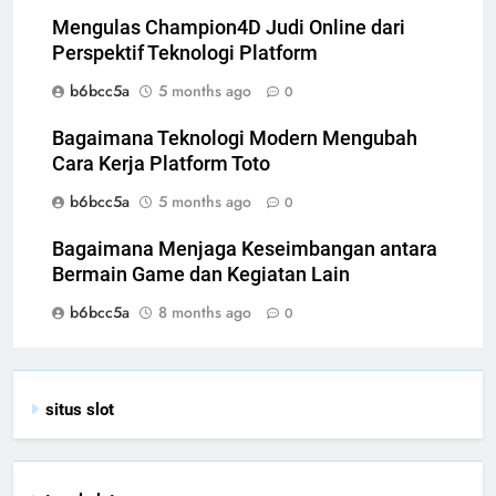
Mengulas Champion4D Judi Online dari
Perspektif Teknologi Platform
b6bcc5a
5 months ago
0
Bagaimana Teknologi Modern Mengubah
Cara Kerja Platform Toto
b6bcc5a
5 months ago
0
Bagaimana Menjaga Keseimbangan antara
Bermain Game dan Kegiatan Lain
b6bcc5a
8 months ago
0
situs slot