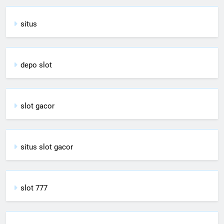
situs
depo slot
slot gacor
situs slot gacor
slot 777