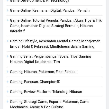
Game Development & AI Technology
Game Online, Keamanan Digital, Panduan Pemain
Game Online, Tutorial Pemula, Panduan Akun, Tips & Trik
Game, Keamanan Digital, Strategi Bermain, Hiburan
Interaktif
Gaming Lifestyle, Kesehatan Mental Gamer, Manajemen
Emosi, Hobi & Rekreasi, Mindfulness dalam Gaming
Gaming Sehat Pengembangan Sosial Tips Gaming
Hiburan Digital Kolaborasi Tim
Gaming, Hiburan, Pokémon, Fiksi Fantasi
Gaming, Panduan, Champion4D
Gaming, Review Platform, Teknologi Hiburan
Gaming, Strategi Game, Esports Pokémon, Game
Mechanics, Anime & Pop Culture