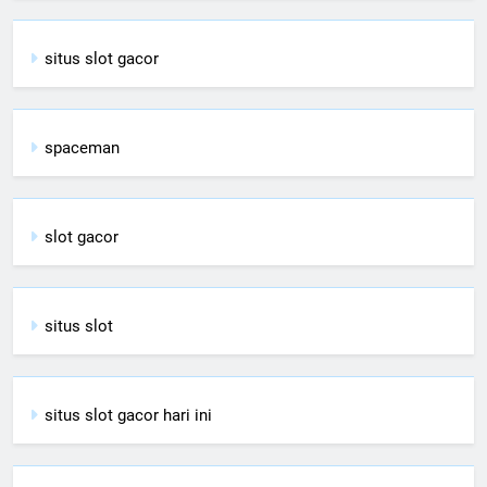
situs slot gacor
spaceman
slot gacor
situs slot
situs slot gacor hari ini