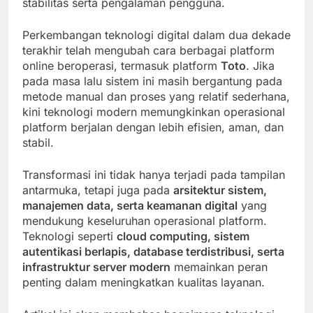
stabilitas serta pengalaman pengguna.
Perkembangan teknologi digital dalam dua dekade
terakhir telah mengubah cara berbagai platform
online beroperasi, termasuk platform
Toto
. Jika
pada masa lalu sistem ini masih bergantung pada
metode manual dan proses yang relatif sederhana,
kini teknologi modern memungkinkan operasional
platform berjalan dengan lebih efisien, aman, dan
stabil.
Transformasi ini tidak hanya terjadi pada tampilan
antarmuka, tetapi juga pada
arsitektur sistem,
manajemen data, serta keamanan digital
yang
mendukung keseluruhan operasional platform.
Teknologi seperti
cloud computing, sistem
autentikasi berlapis, database terdistribusi, serta
infrastruktur server modern
memainkan peran
penting dalam meningkatkan kualitas layanan.