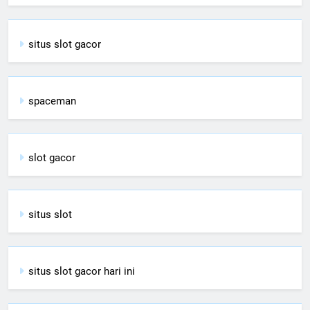
situs slot gacor
spaceman
slot gacor
situs slot
situs slot gacor hari ini