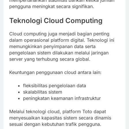
pengguna meningkat secara signifikan.
Teknologi Cloud Computing
Cloud computing juga menjadi bagian penting
dalam operasional platform digital. Teknologi ini
memungkinkan penyimpanan data serta
pengelolaan sistem dilakukan melalui jaringan
server yang terhubung secara global.
Keuntungan penggunaan cloud antara lain:
fleksibilitas pengelolaan data
skalabilitas sistem
peningkatan keamanan infrastruktur
Melalui teknologi cloud, platform Toto dapat
menyesuaikan kapasitas sistem secara dinamis
sesuai dengan kebutuhan trafik pengguna.