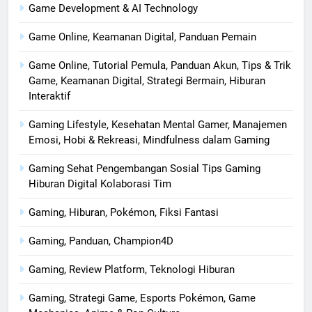
Game Development & AI Technology
Game Online, Keamanan Digital, Panduan Pemain
Game Online, Tutorial Pemula, Panduan Akun, Tips & Trik
Game, Keamanan Digital, Strategi Bermain, Hiburan
Interaktif
Gaming Lifestyle, Kesehatan Mental Gamer, Manajemen
Emosi, Hobi & Rekreasi, Mindfulness dalam Gaming
Gaming Sehat Pengembangan Sosial Tips Gaming
Hiburan Digital Kolaborasi Tim
Gaming, Hiburan, Pokémon, Fiksi Fantasi
Gaming, Panduan, Champion4D
Gaming, Review Platform, Teknologi Hiburan
Gaming, Strategi Game, Esports Pokémon, Game