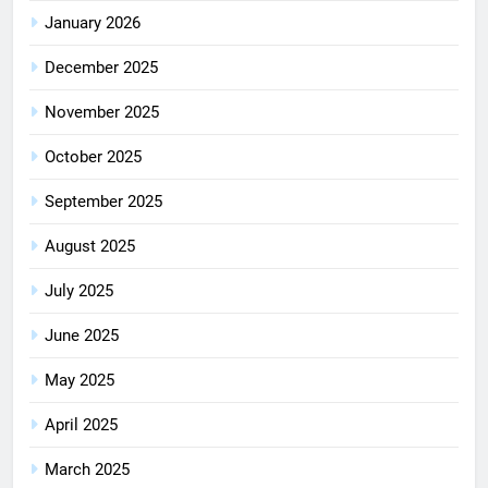
January 2026
December 2025
November 2025
October 2025
September 2025
August 2025
July 2025
June 2025
May 2025
April 2025
March 2025