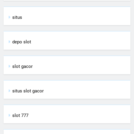
situs
depo slot
slot gacor
situs slot gacor
slot 777