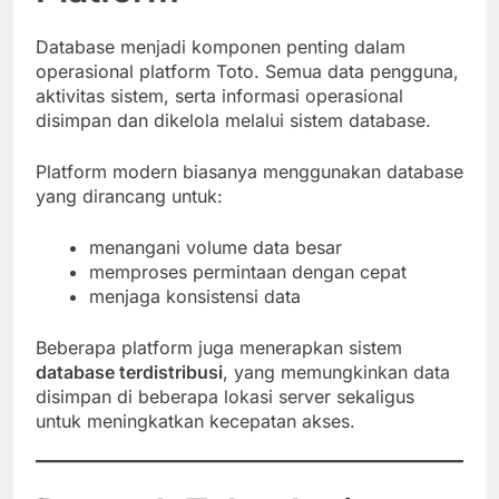
Database menjadi komponen penting dalam
operasional platform Toto. Semua data pengguna,
aktivitas sistem, serta informasi operasional
disimpan dan dikelola melalui sistem database.
Platform modern biasanya menggunakan database
yang dirancang untuk:
menangani volume data besar
memproses permintaan dengan cepat
menjaga konsistensi data
Beberapa platform juga menerapkan sistem
database terdistribusi
, yang memungkinkan data
disimpan di beberapa lokasi server sekaligus
untuk meningkatkan kecepatan akses.