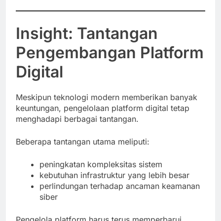
Insight: Tantangan
Pengembangan Platform
Digital
Meskipun teknologi modern memberikan banyak
keuntungan, pengelolaan platform digital tetap
menghadapi berbagai tantangan.
Beberapa tantangan utama meliputi:
peningkatan kompleksitas sistem
kebutuhan infrastruktur yang lebih besar
perlindungan terhadap ancaman keamanan
siber
Pengelola platform harus terus memperbarui