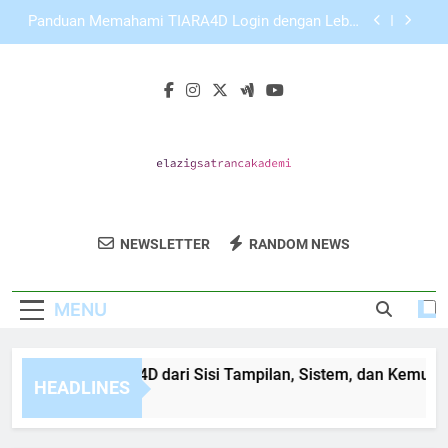
Skip
EDWINSLOT Link Alternatif Resmi untuk Akses
to
Lebih Lancar
content
Cara EDWINSLOT Login dengan Lancar melalui
Mobile dan Desktop
Mengenal LEBAH4D dari Sisi Tampilan, Sistem,
dan Kemudahan Akses
Panduan Memahami TIARA4D Login dengan Lebih
Aman
EDWINSLOT Link Alternatif Resmi untuk Akses
Lebih Lancar
Elazig Satranç
Belajar Catur Di Elazig Satranç Akademi,
Cara EDWINSLOT Login dengan Lancar melalui
NEWSLETTER
RANDOM NEWS
Akademi
Mobile dan Desktop
Pusat Pelatihan Untuk Pemain Catur Semua
Level.
MENU
ngenal LEBAH4D dari Sisi Tampilan, Sistem, dan Kemudahan
HEADLINES
Weeks Ago