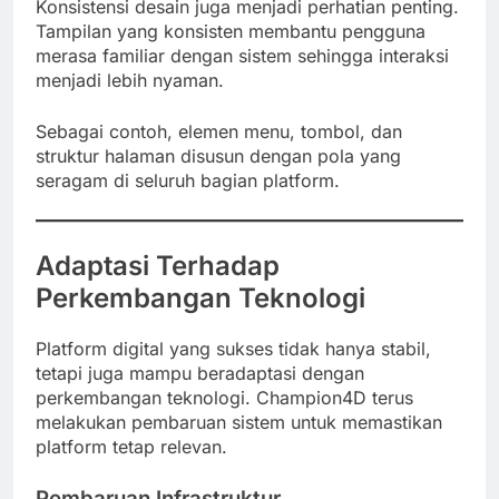
Konsistensi desain juga menjadi perhatian penting.
Tampilan yang konsisten membantu pengguna
merasa familiar dengan sistem sehingga interaksi
menjadi lebih nyaman.
Sebagai contoh, elemen menu, tombol, dan
struktur halaman disusun dengan pola yang
seragam di seluruh bagian platform.
Adaptasi Terhadap
Perkembangan Teknologi
Platform digital yang sukses tidak hanya stabil,
tetapi juga mampu beradaptasi dengan
perkembangan teknologi. Champion4D terus
melakukan pembaruan sistem untuk memastikan
platform tetap relevan.
Pembaruan Infrastruktur