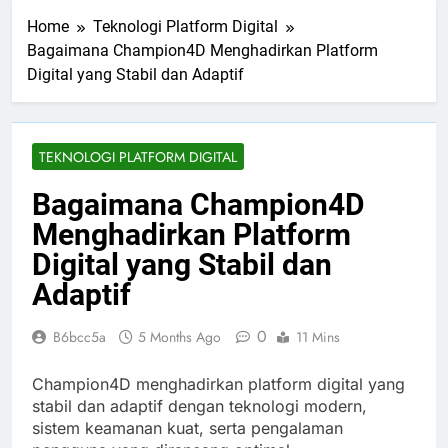
Home
Teknologi Platform Digital
Bagaimana Champion4D Menghadirkan Platform
Digital yang Stabil dan Adaptif
TEKNOLOGI PLATFORM DIGITAL
Bagaimana Champion4D
Menghadirkan Platform
Digital yang Stabil dan
Adaptif
0
B6bcc5a
5 Months Ago
11 Mins
Champion4D menghadirkan platform digital yang
stabil dan adaptif dengan teknologi modern,
sistem keamanan kuat, serta pengalaman