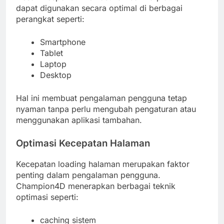
dapat digunakan secara optimal di berbagai
perangkat seperti:
Smartphone
Tablet
Laptop
Desktop
Hal ini membuat pengalaman pengguna tetap
nyaman tanpa perlu mengubah pengaturan atau
menggunakan aplikasi tambahan.
Optimasi Kecepatan Halaman
Kecepatan loading halaman merupakan faktor
penting dalam pengalaman pengguna.
Champion4D menerapkan berbagai teknik
optimasi seperti:
caching sistem