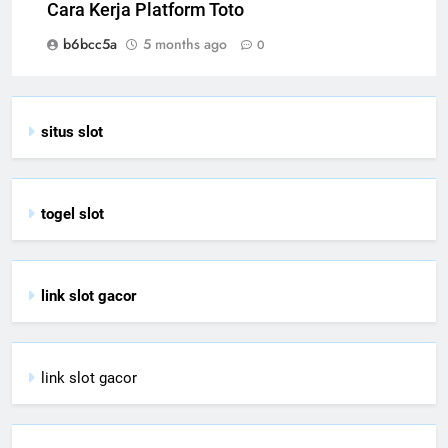
Cara Kerja Platform Toto
b6bcc5a
5 months ago
0
situs slot
togel slot
link slot gacor
link slot gacor