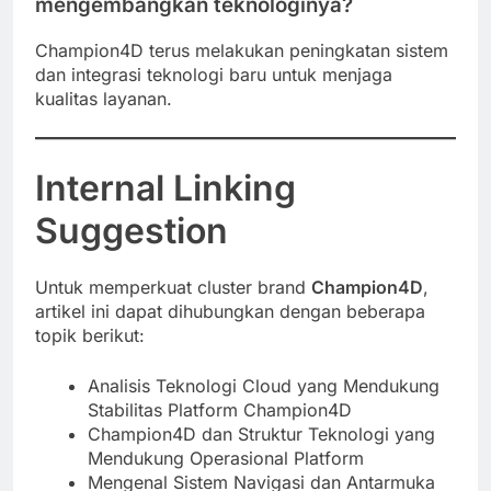
mengembangkan teknologinya?
Champion4D terus melakukan peningkatan sistem
dan integrasi teknologi baru untuk menjaga
kualitas layanan.
Internal Linking
Suggestion
Untuk memperkuat cluster brand
Champion4D
,
artikel ini dapat dihubungkan dengan beberapa
topik berikut:
Analisis Teknologi Cloud yang Mendukung
Stabilitas Platform Champion4D
Champion4D dan Struktur Teknologi yang
Mendukung Operasional Platform
Mengenal Sistem Navigasi dan Antarmuka