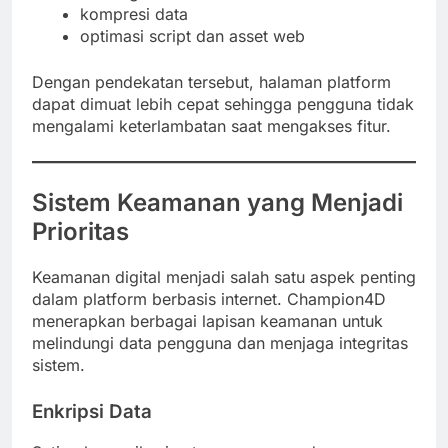
kompresi data
optimasi script dan asset web
Dengan pendekatan tersebut, halaman platform
dapat dimuat lebih cepat sehingga pengguna tidak
mengalami keterlambatan saat mengakses fitur.
Sistem Keamanan yang Menjadi
Prioritas
Keamanan digital menjadi salah satu aspek penting
dalam platform berbasis internet. Champion4D
menerapkan berbagai lapisan keamanan untuk
melindungi data pengguna dan menjaga integritas
sistem.
Enkripsi Data