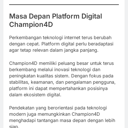
Masa Depan Platform Digital
Champion4D
Perkembangan teknologi internet terus berubah
dengan cepat. Platform digital perlu beradaptasi
agar tetap relevan dalam jangka panjang.
Champion4D memiliki peluang besar untuk terus
berkembang melalui inovasi teknologi dan
peningkatan kualitas sistem. Dengan fokus pada
stabilitas, keamanan, dan pengalaman pengguna,
platform ini dapat mempertahankan posisinya
dalam ekosistem digital.
Pendekatan yang berorientasi pada teknologi
modern juga memungkinkan Champion4D
menghadapi tantangan masa depan dengan lebih
siap.