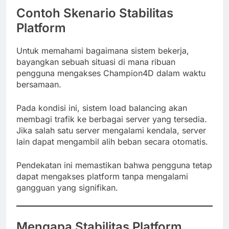
Contoh Skenario Stabilitas
Platform
Untuk memahami bagaimana sistem bekerja,
bayangkan sebuah situasi di mana ribuan
pengguna mengakses Champion4D dalam waktu
bersamaan.
Pada kondisi ini, sistem load balancing akan
membagi trafik ke berbagai server yang tersedia.
Jika salah satu server mengalami kendala, server
lain dapat mengambil alih beban secara otomatis.
Pendekatan ini memastikan bahwa pengguna tetap
dapat mengakses platform tanpa mengalami
gangguan yang signifikan.
Mengapa Stabilitas Platform