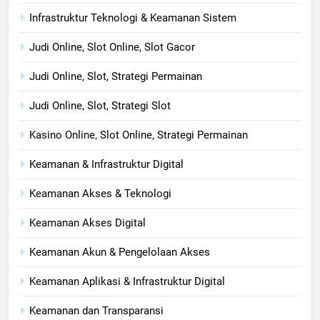
Infrastruktur Teknologi & Keamanan Sistem
Judi Online, Slot Online, Slot Gacor
Judi Online, Slot, Strategi Permainan
Judi Online, Slot, Strategi Slot
Kasino Online, Slot Online, Strategi Permainan
Keamanan & Infrastruktur Digital
Keamanan Akses & Teknologi
Keamanan Akses Digital
Keamanan Akun & Pengelolaan Akses
Keamanan Aplikasi & Infrastruktur Digital
Keamanan dan Transparansi