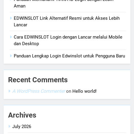
Aman
EDWINSLOT Link Alternatif Resmi untuk Akses Lebih
Lancar
Cara EDWINSLOT Login dengan Lancar melalui Mobile
dan Desktop
Panduan Lengkap Login Edwinslot untuk Pengguna Baru
Recent Comments
A WordPress Commenter
on
Hello world!
Archives
July 2026