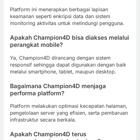
Platform ini menerapkan berbagai lapisan
keamanan seperti enkripsi data dan sistem
monitoring aktivitas untuk melindungi pengguna.
Apakah Champion4D bisa diakses melalui
perangkat mobile?
Ya, Champion4D dirancang dengan sistem
responsif sehingga dapat digunakan dengan baik
melalui smartphone, tablet, maupun desktop.
Bagaimana Champion4D menjaga
performa platform?
Platform melakukan optimasi kecepatan halaman,
pengelolaan server yang efisien, serta pembaruan
infrastruktur secara berkala.
Apakah Champion4D terus