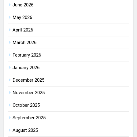
June 2026
May 2026
April 2026
March 2026
February 2026
January 2026
December 2025
November 2025
October 2025
September 2025
August 2025