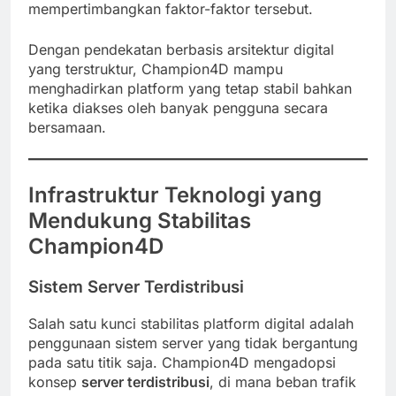
mempertimbangkan faktor-faktor tersebut.
Dengan pendekatan berbasis arsitektur digital
yang terstruktur, Champion4D mampu
menghadirkan platform yang tetap stabil bahkan
ketika diakses oleh banyak pengguna secara
bersamaan.
Infrastruktur Teknologi yang
Mendukung Stabilitas
Champion4D
Sistem Server Terdistribusi
Salah satu kunci stabilitas platform digital adalah
penggunaan sistem server yang tidak bergantung
pada satu titik saja. Champion4D mengadopsi
konsep
server terdistribusi
, di mana beban trafik